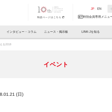
NK-J／LINK-J
JP
／
EN
特別会員専用メニュ
インタビュー・コラム
ニュース・掲示板
LINK-Jを知る
る2018
イベントレポート一覧
人と情報の交流掲示板一覧
What's "UNIKORN"？
Why in Nihonbashi
特別会員について
オフィス・ラボ
What
What’
入会
施設
会員開催
スリリース
ベンチャーインタビュー
LINK-J主催・共催
会員プレスリリース
会報誌 
サポーター紹介
事業
イベント
閉じる
・参加
関連
サポーターコラム
LINK-J協賛・協力
募集
日本
パンフレット
GT
ページ
ント告知
.01.21 (日)