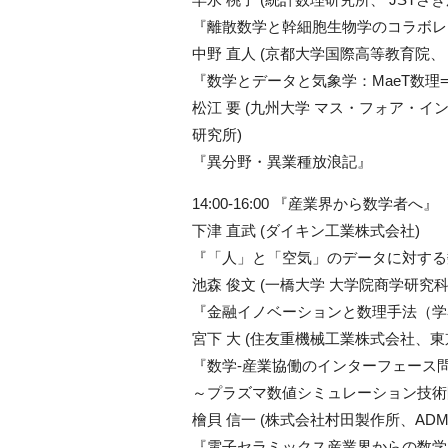
『離散数学と幹細胞生物学のコラボレ
中野 直人 (京都大学国際高等教育院、 
『数学とデータと気象学：MaeT数理
松江 要 (九州大学 マス・フォア・イ
研究所)
『異分野・異業種放浪記』
14:00-16:00 『産業界から数学者へ』
下津 直武 (ダイキン工業株式会社)
『「人」と「空気」のデータに対する
池森 俊文 (一橋大学 大学院商学研究科
『金融イノベーションと数理手法（学
宮下 大 (住友重機械工業株式会社、東
『数学-産業協働のインターフェース
～プラズマ数値シミュレーション技術
檜貝 信一 (株式会社村田製作所、ADM
『電子セラミックス産業界からの数学