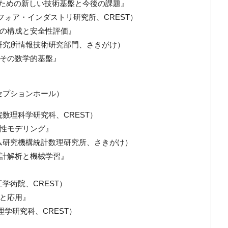
のための新しい技術基盤と今後の課題』
マス・フォア・インダストリ研究所、CREST）
の構成と安全性評価』
術総合研究所情報技術研究部門、さきがけ）
その数学的基盤』
（レセプションホール）
大学院数理科学研究科、CREST）
性モデリング』
システム研究機構統計数理研究所、さきがけ）
計解析と機械学習』
理工学術院、CREST）
と応用』
学院理学研究科、CREST）