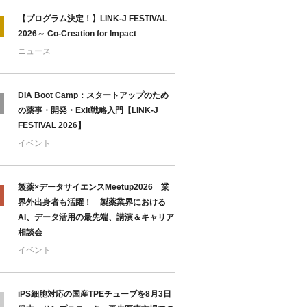
【プログラム決定！】LINK-J FESTIVAL
2026～ Co-Creation for Impact
ニュース
DIA Boot Camp：スタートアップのため
の薬事・開発・Exit戦略入門【LINK-J
FESTIVAL 2026】
イベント
製薬×データサイエンスMeetup2026 業
界外出身者も活躍！ 製薬業界における
AI、データ活用の最先端、講演＆キャリア
相談会
イベント
iPS細胞対応の国産TPEチューブを8月3日