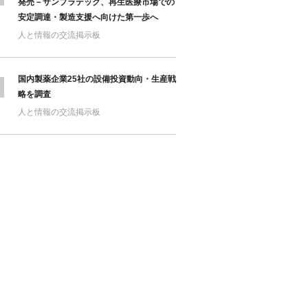
発売－サンプラテック、再生医療市場での
安定調達・製造支援へ向けた第一歩へ
人と情報の交流掲示板
国内製薬企業25社の設備投資動向・生産戦
略を調査
人と情報の交流掲示板