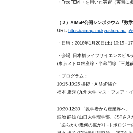
・FreeFEM++を用いた実習（実
（２）AIMaP公開シンポジウム「数
URL:
https://aimap.imi.kyushu-u.ac.jp
・日時：2018年1月20日(土) 10:15 - 17
・会場: 日本橋ライフサイエンスビルディ
(東京メトロ銀座線・半蔵門線「三越前
・プログラム：
10:15-10:25 挨拶・AIMaP紹介
福本 康秀 (九州大学 マス・フォア・
10:30-12:30 『数学者から産業界へ』
鍛冶 静雄 (山口大学理学部、JSTさき
『柔らかい幾何の拡がり -トポロジー
早水 桃子 (統計数理研究所、 JSTさき