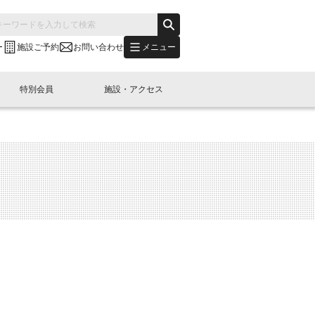
メニュー
ー
施設ご予約
お問い合わせ
特別会員
施設・アクセス
's "LINK-BioBAY TOKYO"？
s LINK-J WEST
申し込み
ご予約
(News Letter)
特別会員開催
ニュース・事業紹介
内容
橋コラム
出展・参加
イベント
B日本橋エリアについて