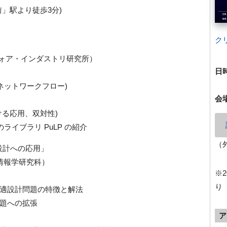
」駅より徒歩3分)
ク
フォア・インダストリ研究所）
日
ネットワークフロー)
会
ける応用、双対性)
のライブラリ PuLP の紹介
（
製品設計への応用」
情報学研究科）
※
り
適設計問題の特徴と解法
題への拡張
ア