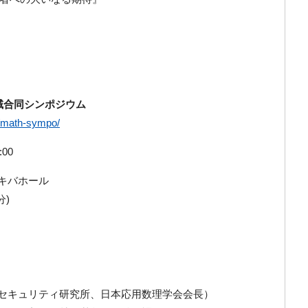
域合同シンポジウム
st/math-sympo/
:00
キバホール
分)
恵（NECセキュリティ研究所、日本応用数理学会会長）