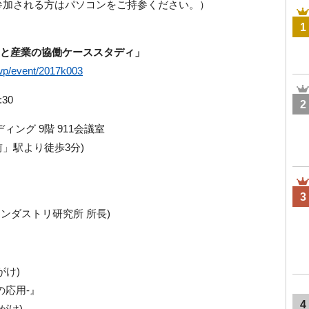
習に参加される方はパソコンをご持参ください。）
1
学と産業の協働ケーススタディ」
/wp/event/2017k003
:30
2
ング 9階 911会議室
」駅より徒歩3分)
3
インダストリ研究所 所長)
がけ)
の応用-』
4
がけ)