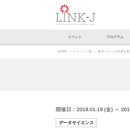
一般社団法人LI
イベント
プログラム
FAQ
イベントお知らせメール登録
HOME
イベント一覧
数学パワーが世界を変え
イベント一覧
インタビュー・コラム一覧
ニュース一覧
Out of Box相談室
理事長挨拶
特別会員一覧
ラウンジ・会議室
LINK-J主催・共催
スペシャルインタビュー
トピック
特別
プレ
国内外連携
専用メニューはこちら
アクセス
LINK-J協賛・協力
連載コラム
メディア情報
出展
海外
組織概要
過去イベント
事務局だより
アクセラレーション
マイ
イベ
開催日：2018.01.19 (金) ～ 2018
協賛・協力
施設
データサイエンス