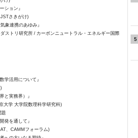
ーション』
JSTさきがけ)
=気象連携のあゆみ』
ンダストリ研究所 / カーボンニュートラル・エネルギー国際
5
数学活用について』
)
界と実務界）』
京大学 大学院数理科学研究科)
問題
開発を通して』
AT、CAMMフォーラム)
者への大いなる期待』