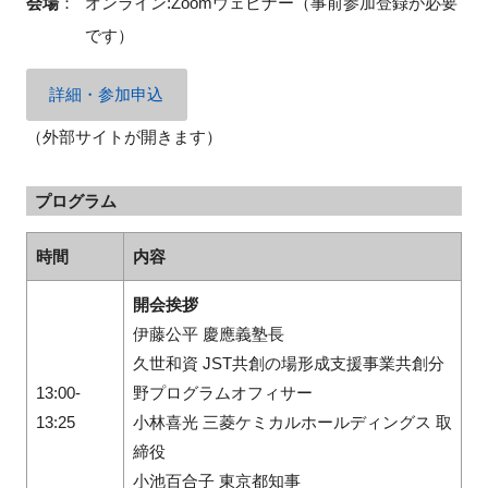
会場
：
オンライン:Zoomウェビナー（事前参加登録が必要
です）
詳細・参加申込
閉じる
（外部サイトが開きます）
プログラム
時間
内容
開会挨拶
伊藤公平 慶應義塾長
久世和資 JST共創の場形成支援事業共創分
13:00-
野プログラムオフィサー
13:25
小林喜光 三菱ケミカルホールディングス 取
締役
小池百合子 東京都知事