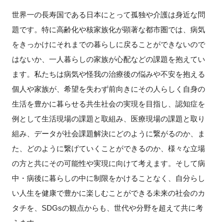
世界一の長寿国である日本にとって孤独や介護は身近な問
新規登録
題です。特に高齢化や核家族化が顕著な都市圏では、病気
をきっかけにそれまでの暮らしに戻ることができないので
イベント
はないか、一人暮らしの家族が心配などの課題を抱えてい
プログラム
ます。私たちは病気や怪我の治療後の悩みや不安を抱える
個人や家族が、希望を失わず前向きにその人らしく自身の
インタビュー・コラム
生活を豊かに暮らせる共生社会の実現を目指し、認知症を
例として生活現場の課題と取組み、医療現場の課題と取り
ニュース・掲示板
組み、データが社会課題解決にどのように繋がるのか、ま
た、どのように繋げていくことができるのか、様々な立場
LINK-Jを知る
の方と共にその可能性や実現に向けて考えます。そして病
特別会員
中・病後に暮らしの中に制限をかけることなく、自分らし
い人生を健康で豊かに楽しむことができる未来の社会のカ
施設・アクセス
タチを、
SDGs
の観点からも、世代や分野を超えて共に考