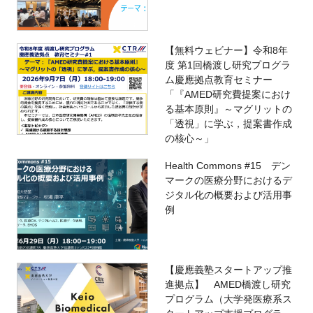
【無料ウェビナー】令和8年
度 第1回橋渡し研究プログラ
ム慶應拠点教育セミナー
「『AMED研究費提案におけ
る基本原則』～マグリットの
「透視」に学ぶ，提案書作成
の核心～」
Health Commons #15 デン
マークの医療分野におけるデ
ジタル化の概要および活用事
例
【慶應義塾スタートアップ推
進拠点】 AMED橋渡し研究
プログラム（大学発医療系ス