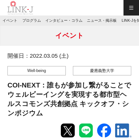
一般社団法人LINK-J／LINK-J
イベント
プログラム
インタビュー・コラム
ニュース・掲示板
LINK-J
JP
／
EN
イベント
開催日：2022.03.05 (土)
Well-being
慶應義塾大学
特別会員専用メニュー
COI-NEXT：誰もが参加し繋がることで
施設ご予約
ウェルビーイングを実現する都市型ヘ
ルスコモンズ共創拠点 キックオフ・シ
お問い合わせ
ンポジウム
マイページ