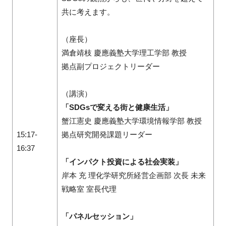
共に考えます。
（座長）
満倉靖枝 慶應義塾大学理工学部 教授
拠点副プロジェクトリーダー
（講演）
「SDGsで変える街と健康生活」
蟹江憲史 慶應義塾大学環境情報学部 教授
15:17-
拠点研究開発課題リーダー
16:37
「インパクト投資による社会実装」
岸本 充 理化学研究所経営企画部 次長 未来
戦略室 室長代理
「パネルセッション」