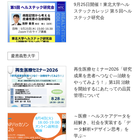
9月25日開催！東北大学ヘル
ステックカレッジ 第５回ヘル
ステック研究会
慶應義塾大学
再生医療セミナー2026「研究
成果を患者へつなぐ―治験を
やってみよう！」第1回 治験
を開始するにあたっての品質
管理について
～医療・ヘルスケアデータを
紐解き、社会を実装する「デ
ータ解析×デザイン思考」を
学ぶ～