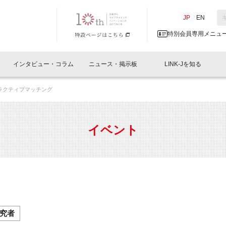
NK-J／LINK-J
JP
／
EN
特別会員専用メニュ
インタビュー・コラム
ニュース・掲示板
LINK-Jを知る
ラクティブマッチング
イベントレポート一覧
人と情報の交流掲示板一覧
What's "UNIKORN"？
Why in Nihonbashi
特別会員について
オフィス・ラボ
What
What’
入会
施設
会員開催
スリリース
ベンチャーインタビュー
LINK-J主催・共催
会員プレスリリース
会報誌 
サポーター紹介
事業
イベント
閉じる
・参加
関連
サポーターコラム
LINK-J協賛・協力
募集
日本
パンフレット
GT
ページ
ント告知
究者