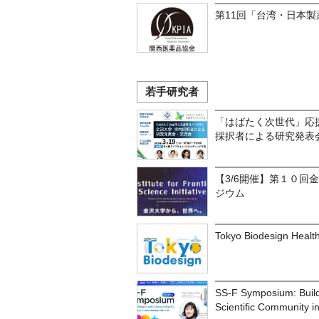
第11回「台湾・日本
若手研究者
「はばたく次世代」応
採択者による研究発表
【3/6開催】第１０回
ジウム
Tokyo Biodesign Healt
SS-F Symposium: Buildi
Scientific Community in