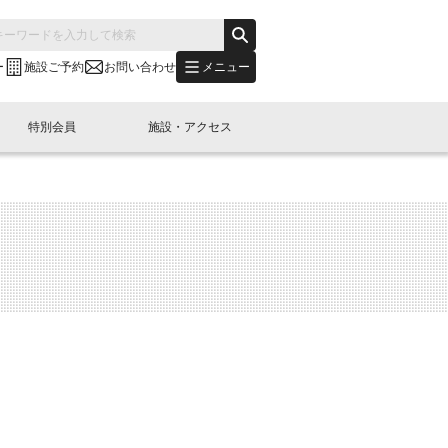
メニュー
ー
施設ご予約
お問い合わせ
特別会員
施設・アクセス
's "LINK-BioBAY TOKYO"？
s LINK-J WEST
申し込み
ご予約
(News Letter)
特別会員開催
ニュース・事業紹介
内容
橋コラム
出展・参加
イベント
B日本橋エリアについて