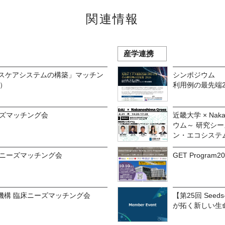
関連情報
産学連携
ルスケアシステムの構築」マッチン
シンポジウム 「
催）
利用例の最先端2
ーズマッチング会
近畿大学 × Nak
ウム～ 研究シ
ン・エコシステ
床ニーズマッチング会
GET Progr
機構 臨床ニーズマッチング会
【第25回 See
が拓く新しい生