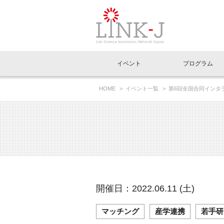
一般社団法人LI
イベント
プログラム
FAQ
イベントお知らせメール登録
HOME
イベント一覧
第6回全国合同インタ
イベント一覧
インタビュー・コラム一覧
ニュース一覧
Out of Box相談室
理事長挨拶
特別会員一覧
ラウンジ・会議室
LINK-J主催・共催
スペシャルインタビュー
トピック
特別
プレ
国内外連携
専用メニューはこちら
アクセス
LINK-J協賛・協力
連載コラム
メディア情報
出展
海外
組織概要
過去イベント
事務局だより
アクセラレーション
マイ
イベ
開催日：2022.06.11 (土)
協賛・協力
施設
マッチング
産学連携
若手研