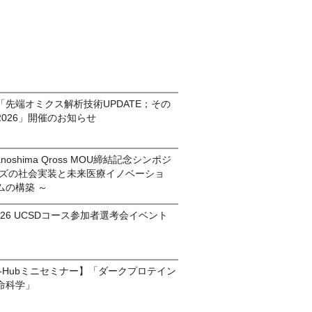
先端オミクス解析技術UPDATE；その
026」開催のお知らせ
anoshima Qross MOU締結記念シンポジ
ーズの社会実装と未来医療イノベーショ
ムの構築 ～
am2026 UCSDコース参加者選考会イベント
ds-Hubミニセミナー】「ダークプロテイン
命科学」