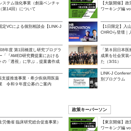
システム強化事業（創薬ベンチャ
【大阪開催】政
（第14回）について
ワーキング編 vo
認定VCによる個別相談会【LINK-J
【1日限定】入
CHROら登壇
8年度 第1回橋渡し研究プログラ
「第８回日本医
ー「『AMED研究費提案における
成果を社会実装
トの「透視」に学ぶ，提案書作成
た（3/31）
LINK-J Confere
創薬支援推進事業・希少疾病用医薬
別プログラム
業 令和９年度公募のご案内
政策キーパーソン
生労働省 臨床研究総合促進事業）
【東京開催】政
ワーキング編 vo