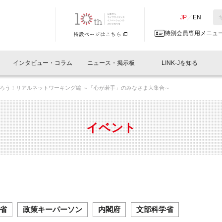
NK-J／LINK-J
JP
／
EN
特別会員専用メニュ
インタビュー・コラム
ニュース・掲示板
LINK-Jを知る
ろう！リアルネットワーキング編 ～「心が若手」のみなさま大集合～
イベントレポート一覧
人と情報の交流掲示板一覧
What's "UNIKORN"？
Why in Nihonbashi
特別会員について
オフィス・ラボ
What
What’
入会
施設
会員開催
スリリース
ベンチャーインタビュー
LINK-J主催・共催
会員プレスリリース
会報誌 
サポーター紹介
事業
イベント
閉じる
・参加
関連
サポーターコラム
LINK-J協賛・協力
募集
日本
パンフレット
GT
ページ
ント告知
省
政策キーパーソン
内閣府
文部科学省