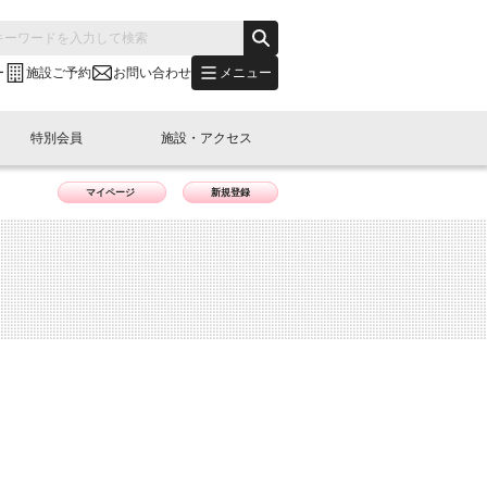
メニュー
ー
施設ご予約
お問い合わせ
特別会員
施設・アクセス
マイページ
新規登録
's "LINK-BioBAY TOKYO"？
s LINK-J WEST
申し込み
ご予約
(News Letter)
特別会員開催
ニュース・事業紹介
内容
橋コラム
出展・参加
イベント
B日本橋エリアについて