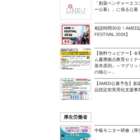
「創薬ベンチャーエコ
ー公募）」に係る公募
相談時間30分！AMED
FESTIVAL 2026】
【無料ウェビナー】令和
ム慶應拠点教育セミナ
基本原則』～マグリッ
の核心～」
【AMED公募予告】
品指定前実用化支援事
厚生労働省
中級モニター研修（厚