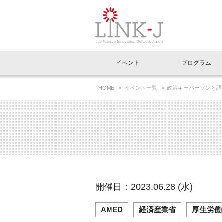
一般社団法人LI
イベント
プログラム
FAQ
イベントお知らせメール登録
HOME
イベント一覧
政策キーパーソンと語
イベント一覧
インタビュー・コラム一覧
ニュース一覧
Out of Box相談室
理事長挨拶
特別会員一覧
ラウンジ・会議室
LINK-J主催・共催
スペシャルインタビュー
トピック
特別
プレ
国内外連携
専用メニューはこちら
アクセス
LINK-J協賛・協力
連載コラム
メディア情報
出展
海外
組織概要
過去イベント
事務局だより
アクセラレーション
マイ
イベ
開催日：2023.06.28 (水)
協賛・協力
施設
AMED
経済産業省
厚生労働