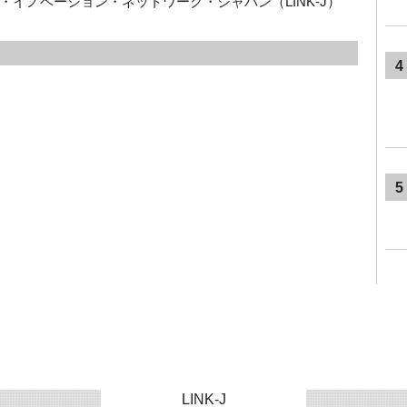
・イノベーション・ネットワーク・ジャパン（
LINK-J
）
4
5
LINK-J