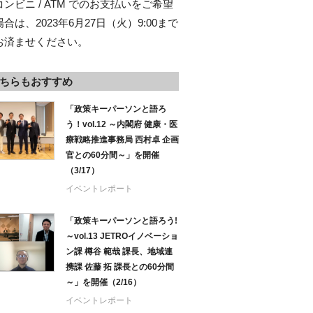
コンビニ / ATM でのお支払いをご希望
合は、2023年6月27日（火）9:00まで
お済ませください。
ちらもおすすめ
「政策キーパーソンと語ろ
う！vol.12 ～内閣府 健康・医
療戦略推進事務局 西村卓 企画
官との60分間～」を開催
（3/17）
イベントレポート
「政策キーパーソンと語ろう!
～vol.13 JETROイノベーショ
ン課 樽谷 範哉 課長、地域連
携課 佐藤 拓 課長との60分間
～」を開催（2/16）
イベントレポート