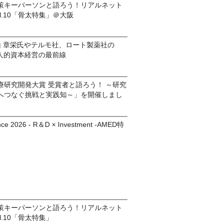
策キーパーソンと語ろう！リアルネット
l.10「骨太特集」＠大阪
山 章栄氏やテルモ社、ロート製薬社の
｜人的資本経営の最前線
療研究開発大賞 受賞者と語ろう！ ～研究
へつなぐ挑戦と実践知～」を開催しまし
nce 2026 - R＆D × Investment -AMED特
策キーパーソンと語ろう！リアルネット
l.10「骨太特集」