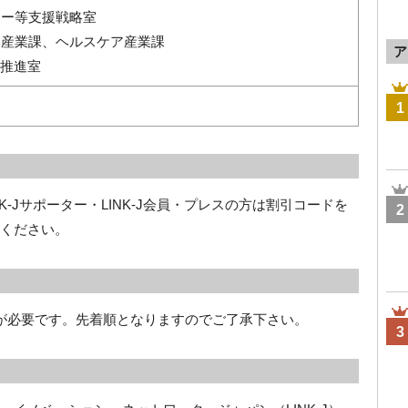
ャー等支援戦略室
学産業課、ヘルスケア産業課
ア
統括推進室
1
K-Jサポーター・LINK-J会員・プレスの方は割引コードを
2
絡ください。
録が必要です。先着順となりますのでご了承下さい。
3