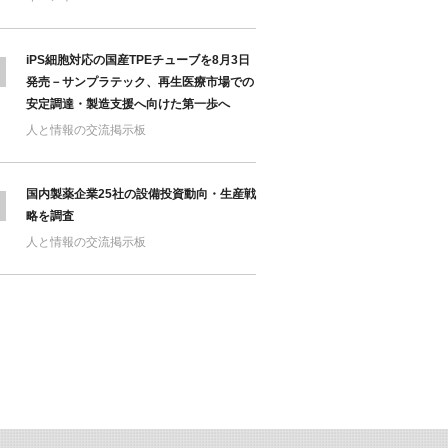
iPS細胞対応の国産TPEチューブを8月3日
発売－サンプラテック、再生医療市場での
安定調達・製造支援へ向けた第一歩へ
人と情報の交流掲示板
国内製薬企業25社の設備投資動向・生産戦
略を調査
人と情報の交流掲示板