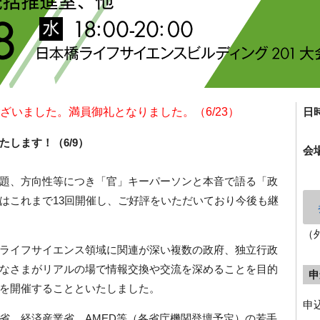
ざいました。満員御礼となりました。（6/23）
日
します！（6/9）
会
題、方向性等につき「官」キーパーソンと本音で語る「政
はこれまで13回開催し、ご好評をいただいており今後も継
（
ライフサイエンス領域に関連が深い複数の政府、独立行政
なさまがリアルの場で情報交換や交流を深めることを目的
申
を開催することといたしました。
申込
省、経済産業省、AMED等（各省庁機関登壇予定）の若手