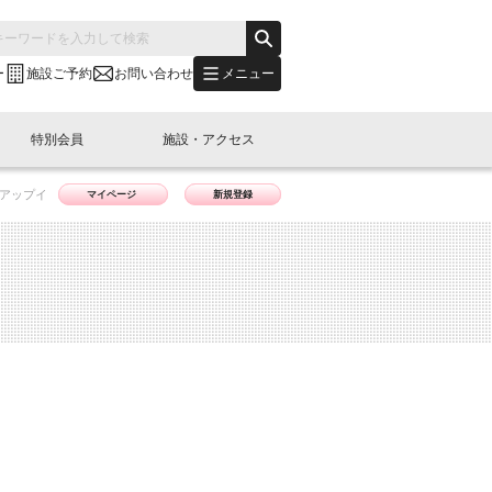
メニュー
ー
施設ご予約
お問い合わせ
特別会員
施設・アクセス
トアップイ
マイページ
新規登録
's "LINK-BioBAY TOKYO"？
s LINK-J WEST
申し込み
ご予約
(News Letter)
特別会員開催
ニュース・事業紹介
内容
橋コラム
出展・参加
イベント
B日本橋エリアについて