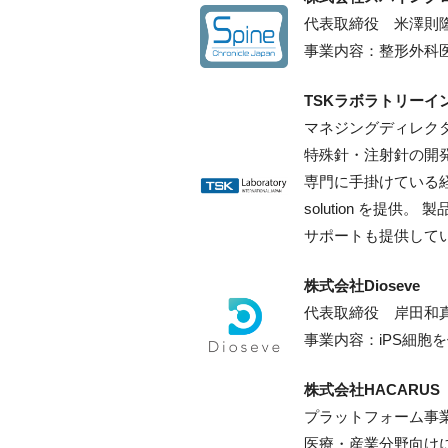
代表取締役 米澤則
事業内容：整形外科
TSKラボラトリー
マネジングディレク
特殊針・注射針の開
専門に手掛けている経
solution を提
サポートも提供して
株式会社Dioseve
代表取締役 岸田和
事業内容：iPS細胞
株式会社HACARUS
プラットフォーム事
医療・産業分野向け