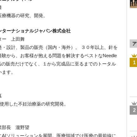
隆
医療機器の研究、開発。
インターナショナルジャパン株式会社
ター 上田舞
ア
発・設計、製品の販売（国内・海外）。 ３０年以上、針を
験から、お客様が抱える問題を解決するベストなNeedle
1
供。 製品の販売だけでなく、１から完成品に至るまでのトータル
います。
真
を使用した不妊治療薬の研究開発。
2
業部長 瀧野望
にAIソリューションを展開。医療領域では医療の最前線に