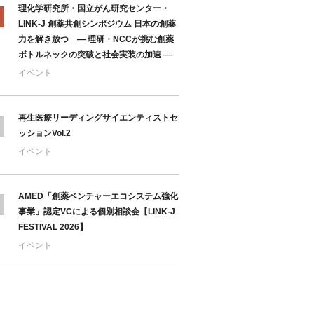
理化学研究所・国立がん研究センター・
LINK-J 創薬共創シンポジウム 日本の創薬
力を解き放つ ― 理研・NCCが挑む創薬
ボトルネックの突破と社会実装の加速 ―
イベント
再生医療リーディングサイエンティストセ
ッションVol.2
イベント
AMED「創薬ベンチャーエコシステム強化
事業」認定VCによる個別相談会【LINK-J
FESTIVAL 2026】
イベント