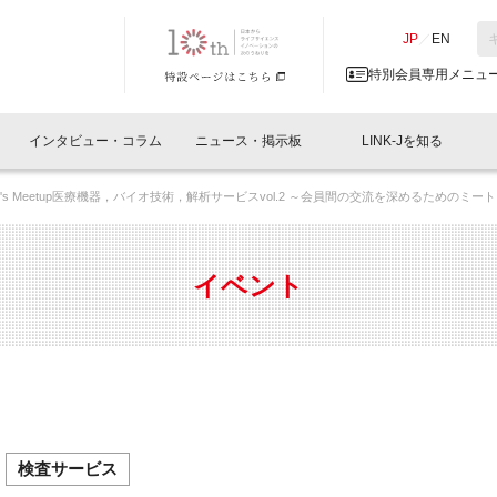
NK-J／LINK-J
JP
／
EN
特別会員専用メニュ
インタビュー・コラム
ニュース・掲示板
LINK-Jを知る
ember's Meetup医療機器，バイオ技術，解析サービスvol.2 ～会員間の交流を深めるためのミー
イベントレポート一覧
人と情報の交流掲示板一覧
What's "UNIKORN"？
Why in Nihonbashi
特別会員について
オフィス・ラボ
What
What’
入会
施設
会員開催
スリリース
ベンチャーインタビュー
LINK-J主催・共催
会員プレスリリース
会報誌 
サポーター紹介
事業
イベント
閉じる
・参加
関連
サポーターコラム
LINK-J協賛・協力
募集
日本
パンフレット
GT
ページ
ント告知
検査サービス