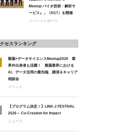
Meetup バイオ技術・解析サ
ービス』」（5/17）を開催
イベントレポート
クセスランキング
製薬×データサイエンスMeetup2026 業
界外出身者も活躍！ 製薬業界における
AI、データ活用の最先端、講演＆キャリア
相談会
イベント
【プログラム決定！】LINK-J FESTIVAL
2026～ Co-Creation for Impact
ニュース