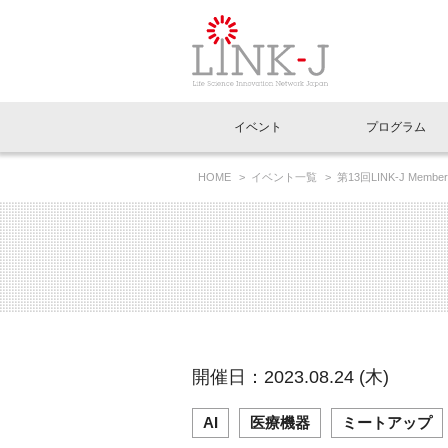
一般社団法人LI
イベント
プログラム
FAQ
イベントお知らせメール登録
HOME
イベント一覧
第13回LINK-J M
ベント～
イベント一覧
インタビュー・コラム一覧
ニュース一覧
Out of Box相談室
理事長挨拶
特別会員一覧
ラウンジ・会議室
LINK-J主催・共催
スペシャルインタビュー
トピック
特別
プレ
国内外連携
専用メニューはこちら
アクセス
LINK-J協賛・協力
連載コラム
メディア情報
出展
海外
組織概要
過去イベント
事務局だより
アクセラレーション
マイ
イベ
開催日：2023.08.24 (木)
協賛・協力
施設
AI
医療機器
ミートアップ