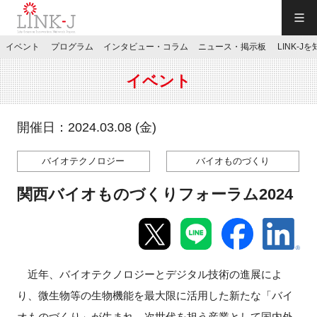
一般社団法人LINK-J／LINK-J
イベント
プログラム
インタビュー・コラム
ニュース・掲示板
LINK-J
JP
／
EN
イベント
開催日：2024.03.08 (金)
バイオテクノロジー
バイオものづくり
特別会員専用メニュー
関西バイオものづくりフォーラム2024
施設ご予約
お問い合わせ
近年、バイオテクノロジーとデジタル技術の進展によ
り、微生物等の生物機能を最大限に活用した新たな「バイ
マイページ
オものづくり」が生まれ、次世代を担う産業として国内外