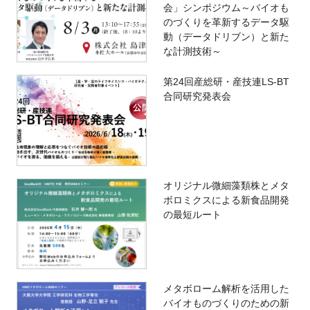
会」シンポジウム～バイオも
のづくりを革新するデータ駆
動（データドリブン）と新た
な計測技術～
第24回産総研・産技連LS-BT
合同研究発表会
オリジナル微細藻類株とメタ
ボロミクスによる新食品開発
の最短ルート
メタボローム解析を活用した
バイオものづくりのための新