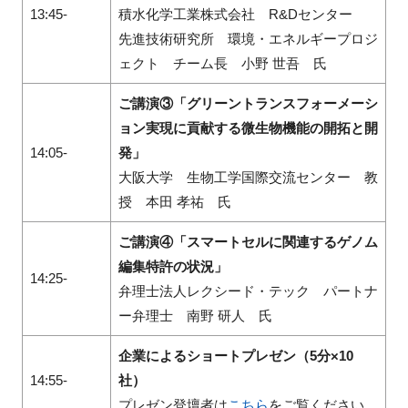
13:45-
積水化学工業株式会社 R&Dセンター
先進技術研究所 環境・エネルギープロジ
ェクト チーム長 小野 世吾 氏
ご講演③「グリーントランスフォーメーシ
ョン実現に貢献する微生物機能の開拓と開
14:05-
発」
大阪大学 生物工学国際交流センター 教
授 本田 孝祐 氏
ご講演④「スマートセルに関連するゲノム
編集特許の状況」
14:25-
弁理士法人レクシード・テック パートナ
ー弁理士 南野 研人 氏
企業によるショートプレゼン（5分×10
14:55-
社）
プレゼン登壇者は
こちら
をご覧ください