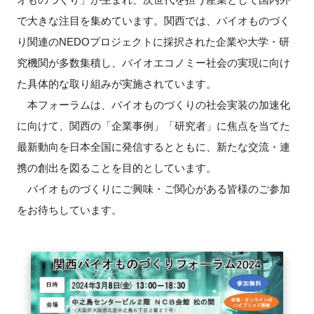
で大きな注目を集めています。関西では、バイオものづく
新規登録
り関連のNEDOプロジェクトに採択された企業や大学・研
究機関が多数集積し、バイオエコノミー社会の実現に向け
イベント
た具体的な取り組みが実施されています。
プログラム
本フォーラムは、バイオものづくりの社会実装の加速化
に向けて、関西の「企業事例」「研究者」に焦点を当てた
インタビュー・コラム
最新動向を日本全国に発信するとともに、新たな交流・連
携の創出を図ることを目的としています。
ニュース・掲示板
バイオものづくりにご興味・ご関心がある皆様のご参加
をお待ちしています。
LINK-Jを知る
特別会員
施設・アクセス