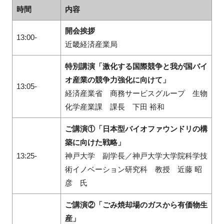
時間
内容
開会挨拶
13:00-
近畿経済産業局
特別講演「激化する国際競争と我が国バイ
オ産業の競争力強化に向けて」
13:05-
経済産業省 商務サービスグループ 生物
化学産業課 課長 下田 裕和
ご講演①「日本型バイオファウンドリの構
築に向けた戦略」
13:25-
神戸大学 副学長／神戸大学大学院科学技
術イノベーション研究科 教授 近藤 昭
彦 氏
ご講演②「ごみ焼却場のガスから有価物生
産」