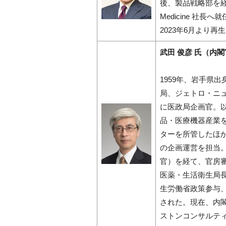
後、製品戦略部を経て、2016
Medicine 社
2023年6月より
武田 俊彦 氏（内
1959年、岩手県
局、ジェトロ・ニュ
に医政局企画官。
品・医療機器産業
ターを所管したほ
の企画運営を担当
官）を経て、官房
医薬・生活衛生局長
生労働省政策参与、
された。現在、内
ストンコンサルテ