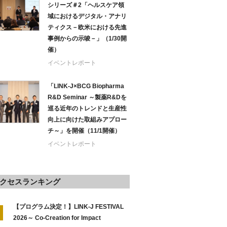
シリーズ＃2「ヘルスケア領
域におけるデジタル・アナリ
ティクス－欧米における先進
事例からの示唆－」（1/30開
催）
イベントレポート
「LINK-J×BCG Biopharma
R&D Seminar ～製薬R&Dを
巡る近年のトレンドと生産性
向上に向けた取組みアプロー
チ～」を開催（11/1開催）
イベントレポート
クセスランキング
【プログラム決定！】LINK-J FESTIVAL
2026～ Co-Creation for Impact