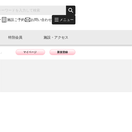
メニュー
ー
施設ご予約
お問い合わせ
特別会員
施設・アクセス
ス」
マイページ
新規登録
's "LINK-BioBAY TOKYO"？
s LINK-J WEST
申し込み
ご予約
(News Letter)
特別会員開催
ニュース・事業紹介
内容
橋コラム
出展・参加
イベント
B日本橋エリアについて