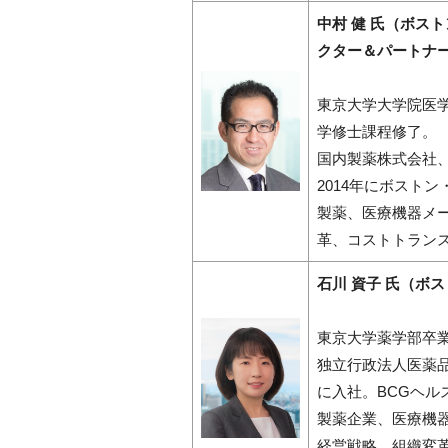
中村 健 氏（ボス
クター＆パートナ
東京大学大学院医
学修士課程修了。
国内製薬株式会社
2014年にボスト
製薬、医療機器メ
革、コストトラン
石川 資子 氏（ボ
東京大学薬学部卒
独立行政法人医薬品
に入社。BCGヘル
製薬企業、医療機
経営戦略、組織変