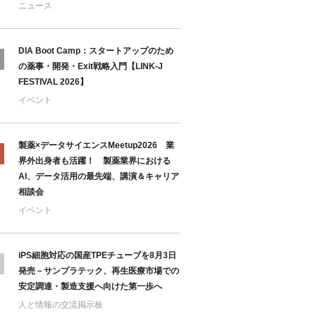
ニュース
DIA Boot Camp：スタートアップのため
の薬事・開発・Exit戦略入門【LINK-J
FESTIVAL 2026】
イベント
製薬×データサイエンスMeetup2026 業
界外出身者も活躍！ 製薬業界における
AI、データ活用の最先端、講演＆キャリア
相談会
イベント
iPS細胞対応の国産TPEチューブを8月3日
発売－サンプラテック、再生医療市場での
安定調達・製造支援へ向けた第一歩へ
人と情報の交流掲示板