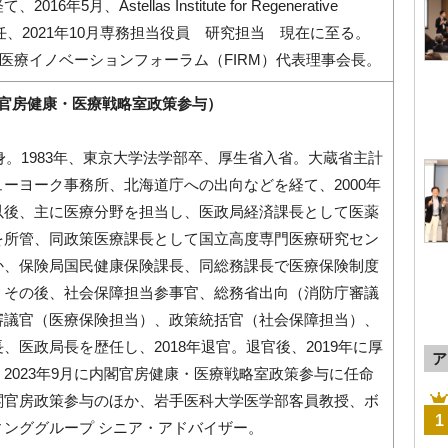
年5月、Astellas Institute for Regenerative
長へ就任、2021年10月専務担当役員 研究担当 現在に至る。
再生医療イノベーションフォーラム（FIRM）代表理事会長。
閣官房健康・医療戦略室政策参与）
出身。1983年、東京大学法学部卒、厚生省入省。大蔵省主計
ーヨーク事務所、北海道庁への出向などを経て、2000年
以後、主に医療分野を担当し、医政局経済課長として医薬
を所管、同政策医療課長として国立高度専門医療研究セン
か、保険局国民健康保険課長、同総務課長で医療保険制度
。その後、社会保障担当参事官、総務省出向（消防庁審議
審議官（医療保険担当）、政策統括官（社会保障担当）、
、医政局長を歴任し、2018年退官。退官後、2019年に厚
ア
2023年9月に内閣官房健康・医療戦略室政策参与に任命
閣官房政策参与のほか、岩手医科大学医学部客員教授、ボ
1
ィンググループ シニア・アドバイザー。