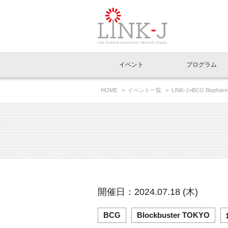
一般社団法人LI
イベント
プログラム
FAQ
イベントお知らせメール登録
HOME
イベント一覧
LINK-J×BCG Bio
イベント一覧
インタビュー・コラム一覧
ニュース一覧
Out of Box相談室
理事長挨拶
特別会員一覧
ラウンジ・会議室
LINK-J主催・共催
スペシャルインタビュー
トピック
特別
プレ
国内外連携
専用メニューはこちら
アクセス
LINK-J協賛・協力
連載コラム
メディア情報
出展
海外
組織概要
過去イベント
事務局だより
アクセラレーション
マイ
イベ
開催日：2024.07.18 (木)
協賛・協力
施設
BCG
Blockbuster TOKYO