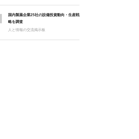
国内製薬企業25社の設備投資動向・生産戦
略を調査
人と情報の交流掲示板