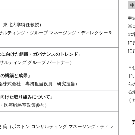
申
申込
理事、東北大学特任教授）
※
ンサルティング・グループ マネージング・ディレクター＆
の場
に
に
上に向けた組織・ガバナンスのトレンド」
ンサルティング グループ パートナー）
＊
制の構築と成果」
ド
製薬株式会社 専務担当役員 研究担当）
ら
る
に向けた取り組みについて」
く
康・医療戦略室政策参与）
史 氏（ボストン コンサルティング マネージング・ディレ