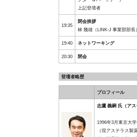
上記登壇者
閉会挨拶
19:35
林 幾雄（LINK-J 事業部部長
19:40
ネットワーキング
20:30
閉会
登壇者略歴
プロフィール
志鷹 義嗣 氏（ア
1996年3月東京
（現アステラス製