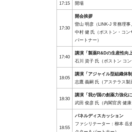
17:15
開場
開会挨拶
曽山 明彦（LINK-J 常務
17:30
中村 健 氏（ボストン・コ
パートナー）
講演「製薬R&Dの生産性向
17:40
石川 資子 氏（ボストン コ
講演「アジャイル型組織体
18:05
志鷹 義嗣 氏（アステラス
講演「我が国の創薬力強化
18:30
武田 俊彦 氏（内閣官房 健
パネルディスカッション
ファシリテーター：柳本 岳
18:55
クター＆パートナー）