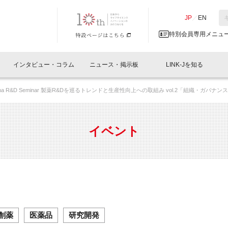
NK-J／LINK-J
JP
／
EN
特別会員専用メニュ
インタビュー・コラム
ニュース・掲示板
LINK-Jを知る
pharma R&D Seminar 製薬R&Dを巡るトレンドと生産性向上への取組み vol.2「組織・ガバナン
イベントレポート一覧
人と情報の交流掲示板一覧
What's "UNIKORN"？
Why in Nihonbashi
特別会員について
オフィス・ラボ
What
What’
入会
施設
会員開催
スリリース
ベンチャーインタビュー
LINK-J主催・共催
会員プレスリリース
会報誌 
サポーター紹介
事業
イベント
閉じる
・参加
関連
サポーターコラム
LINK-J協賛・協力
募集
日本
パンフレット
GT
ページ
ント告知
創薬
医薬品
研究開発