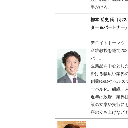
手がける。
柳本 岳史 氏（ボ
ター＆パートナー
デロイトトーマツ
命准教授を経て20
バー。
医薬品を中心とし
掛ける幅広い業界
創薬R&Dやヘル
ーバル化、組織・
近年は政府、業界
策の立案や実行に
座の立ち上げなど