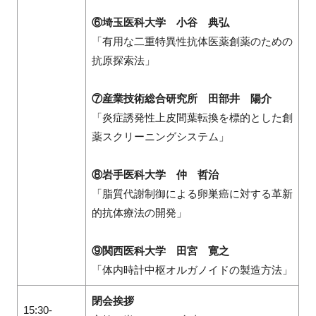
⑥埼玉医科大学 小谷 典弘
「有用な二重特異性抗体医薬創薬のための
抗原探索法」
⑦産業技術総合研究所 田部井 陽介
「炎症誘発性上皮間葉転換を標的とした創
薬スクリーニングシステム」
⑧岩手医科大学 仲 哲治
「脂質代謝制御による卵巣癌に対する革新
的抗体療法の開発」
⑨関西医科大学 田宮 寛之
「体内時計中枢オルガノイドの製造方法」
閉会挨拶
15:30-