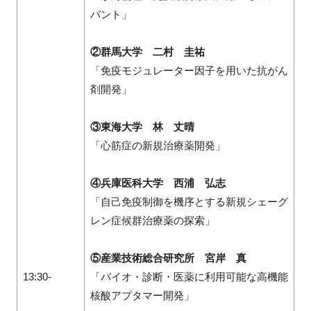
バント」
②群馬大学 二村 圭祐
「免疫モジュレーター因子を用いた抗がん
剤開発」
③東海大学 林 丈晴
「心筋症の新規治療薬開発」
④兵庫医科大学 西浦 弘志
「自己免疫制御を機序とする新規シェーグ
レン症候群治療薬の探索」
⑤産業技術総合研究所 宮岸 真
13:30-
「バイオ・診断・医薬に利用可能な高機能
核酸アプタマー開発」