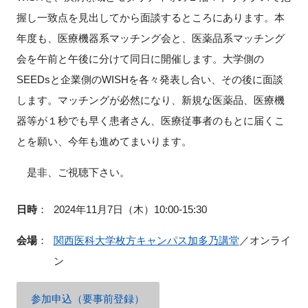
FAQ
握し一致点を見出してから面談するところにあります。本
年度も、医療機器系マッチング会と、医薬品系マッチング
イベントお知らせメール登録
会を午前と午後に分けて同日に開催します。大学側の
SEEDs
と企業側の
WISH
を各々発表し合い、その後に面談
します。マッチングが必然になり、新規な医薬品、医療機
器等が１秒でも早く患者さん、医療従事者のもとに届くこ
とを願い、今年も進めてまいります。
是非、ご視聴下さい。
日時
：
2024年11月7日（木）10:00-15:30
会場
：
関西医科大学枚方キャンパス加多乃講堂
／オンライ
ン
参加申込（要事前登録）