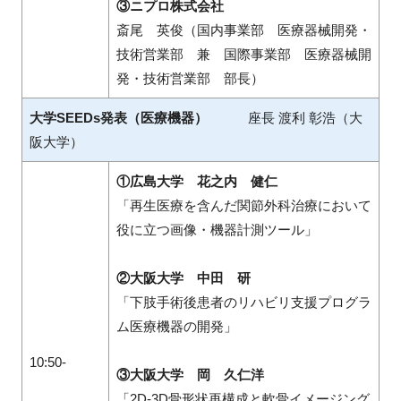
③ニプロ株式会社
斎尾 英俊（国内事業部 医療器械開発・
技術営業部 兼 国際事業部 医療器械開
発・技術営業部 部長）
大学
SEEDs
発表（医療機器）
座長 渡利 彰浩（大
阪大学）
①広島大学 花之内 健仁
「再生医療を含んだ関節外科治療において
役に立つ画像・機器計測ツール」
②大阪大学 中田 研
「下肢手術後患者のリハビリ支援プログラ
ム医療機器の開発」
10:50-
③大阪大学 岡 久仁洋
「2D-3D骨形状再構成と軟骨イメージング