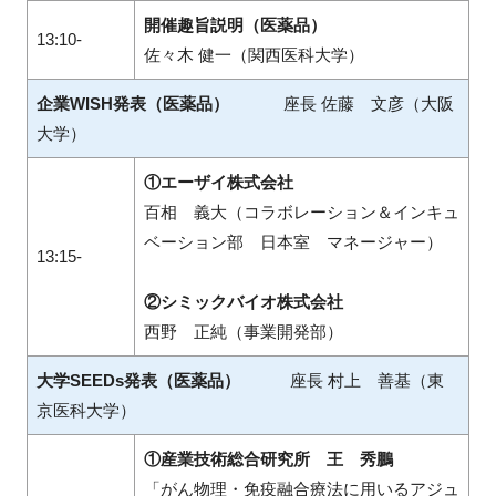
開催趣旨説明（医薬品）
13:10-
佐々木 健一（関西医科大学）
企業WISH発表（医薬品）
座長 佐藤 文彦（大阪
大学）
①エーザイ株式会社
百相 義大（コラボレーション＆インキュ
ベーション部 日本室 マネージャー）
13:15-
②シミックバイオ株式会社
西野 正純（事業開発部）
大学
SEEDs
発表（医薬品）
座長 村上 善基（東
京医科大学）
①産業技術総合研究所 王 秀鵬
「がん物理・免疫融合療法に用いるアジュ