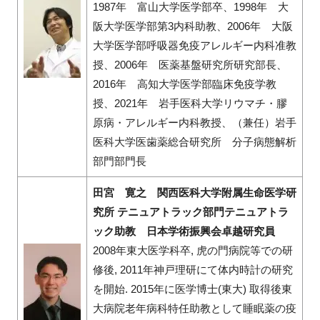
1987年 富山大学医学部卒、1998年 大
阪大学医学部第3内科助教、2006年 大阪
大学医学部呼吸器免疫アレルギー内科准教
授、2006年 医薬基盤研究所研究部長、
2016年 高知大学医学部臨床免疫学教
授、2021年 岩手医科大学リウマチ・膠
原病・アレルギー内科教授、（兼任）岩手
医科大学医歯薬総合研究所 分子病態解析
部門部門長
田宮 寛之 関西医科大学附属生命医学研
究所 テニュアトラック部門テニュアトラ
ック助教 日本学術振興会卓越研究員
2008年東大医学科卒, 虎の門病院等での研
修後, 2011年神戸理研にて体内時計の研究
を開始. 2015年に医学博士(東大) 取得後東
大病院老年病科特任助教として睡眠薬の疫