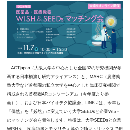
新規登録
イベント
プログラム
インタビュー・コラム
ACTjapan
（大阪大学を中心とした全国
32
の研究機関が参
ニュース・掲示板
画する日本橋渡し研究アライアンス）と、
MARC
（慶應義
塾大学など首都圏の私立大学を中心とした臨床研究機関で
LINK-Jを知る
構成される首都圏
AR
コンソーシアム（今年度より参
画））、および日本バイオテク協議会、
LINK-J
は、今年も
特別会員
「偶然」を「必然」に変えていく大学
SEEDs
と企業
WISH
施設・アクセス
のマッチング会を開催します。特徴は、大学
SEEDs
と企業
WISH
を、疾病領域とモダリティ等の２軸マトリックスで把