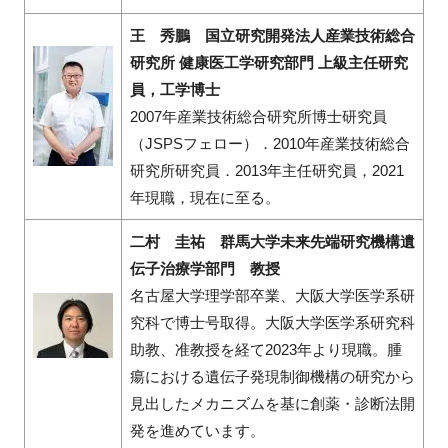
王 秀鵬 国立研究開発法人産業技術総合
研究所 健康医工学研究部門 上級主任研究
員，工学博士
2007年産業技術総合研究所博士研究員
（JSPSフェロー）．2010年産業技術総合
研究所研究員．2013年主任研究員，2021
年現職，現在に至る。
二村 圭祐 群馬大学未来先端研究機構遺
伝子治療学部門 教授
名古屋大学理学部卒業、大阪大学医学系研
究科で博士号取得。大阪大学医学系研究科
助教、准教授を経て2023年より現職。腫
瘍における遺伝子発現制御機構の研究から
見出したメカニズムを基に創薬・診断法開
発を進めています。