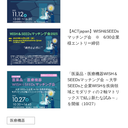
【ACTjapan】WISH&SEEDs
マッチング会 ※ 6/30企業
様エントリー締切
「医薬品・医療機器WISH＆
SEEDsマッチング会 ～大学
SEEDsと企業WISHを疾病領
域とモダリティの２軸マトリ
ックスで結ぶ新たな試み～」
を開催（10/27）
医療機器