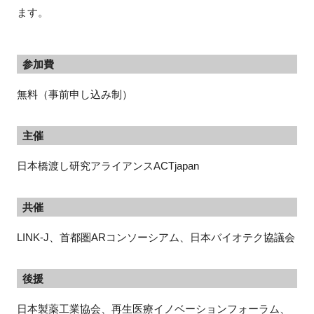
ます。
参加費
無料（事前申し込み制）
主催
日本橋渡し研究アライアンス
ACTjapan
共催
LINK-J
、首都圏
AR
コンソーシアム、日本バイオテク協議会
後援
日本製薬工業協会、再生医療イノベーションフォーラム、