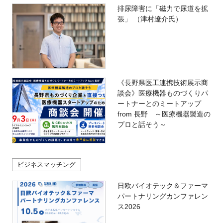
排尿障害に「磁力で尿道を拡
張」 （津村遼介氏）
《長野県医工連携技術展示商
談会》医療機器ものづくりパ
ートナーとのミートアップ
from 長野 ～医療機器製造の
プロと話そう～
ビジネスマッチング
日欧バイオテック＆ファーマ
パートナリングカンファレン
ス2026