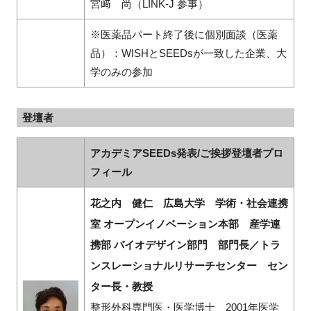
宮﨑 尚（LINK-J 参事）
※医薬品パート終了後に個別面談（医薬
品）：WISHとSEEDsが一致した企業、大
学のみの参加
登壇者
アカデミアSEEDs発表/ご挨拶登壇者プロ
フィール
花之内 健仁 広島大学 学術・社会連携
室 オープンイノベーション本部 産学連
携部 バイオデザイン部門 部門長／トラ
ンスレーショナルリサーチセンター セン
ター長・教授
整形外科専門医・医学博士 2001年医学