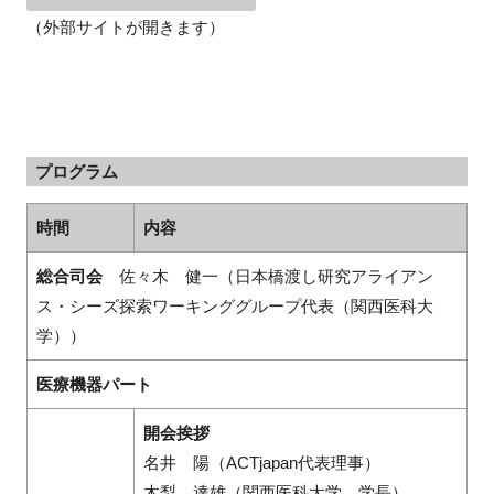
（外部サイトが開きます）
閉じる
プログラム
時間
内容
総合司会
佐々木 健一（日本橋渡し研究アライアン
ス・シーズ探索ワーキンググループ代表（関西医科大
学））
医療機器パート
開会挨拶
名井 陽（ACTjapan代表理事）
木梨 達雄（関西医科大学 学長）