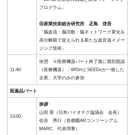
プログラム」
④産業技術総合研究所 疋島 啓吾
「脳血流・脳活動・脳ネットワーク変化を
高分解能で捉えられる新たな超音波イメー
ジング技術」
休憩
※医療機器パート終了後に個別面談
11:40-
（医療機器）：WISHとSEEDsが一致した
企業、大学のみの参加
医薬品パート
挨拶
山田 英（日本バイオテク協議会 会長）
13:00-
佐谷 秀行（首都圏
AR
コンソーシアム
MARC
代表理事）