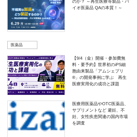
のか？ ～再生医療等製品・バ
イオ医薬品 QAの本質！～
医薬品
【9/4（金）開催・参加費無
料・要予約】世界初のiPS細
胞由来製品「アムシェプリ
®」の開発事例に学ぶ 再生
医療実用化の成功と課題
医療用医薬品やOTC医薬品、
サプリメントなど 避妊、不
妊、女性疾患関連の国内市場
を調査