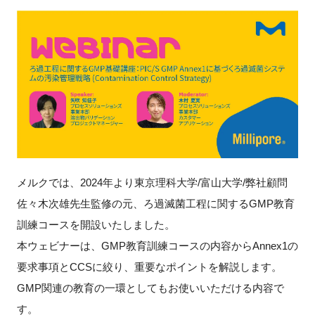
新規登録
イベント
プログラム
インタビュー・コラム
ニュース・掲示板
メルクでは、2024年より東京理科大学/富山大学/弊社顧問
佐々木次雄先生監修の元、ろ過滅菌工程に関するGMP教育
LINK-Jを知る
訓練コースを開設いたしました。
本ウェビナーは、GMP教育訓練コースの内容からAnnex1の
特別会員
要求事項とCCSに絞り、重要なポイントを解説します。
施設・アクセス
GMP関連の教育の一環としてもお使いいただける内容で
す。