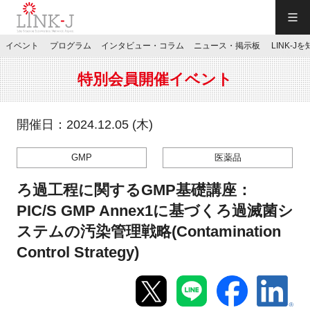
一般社団法人LINK-J／LINK-J
イベント
プログラム
インタビュー・コラム
ニュース・掲示板
LINK-J
JP
／
EN
特別会員開催イベント
開催日：2024.12.05 (木)
GMP
医薬品
特別会員専用メニュー
ろ過工程に関するGMP基礎講座：
施設ご予約
PIC/S GMP Annex1に基づくろ過滅菌シ
ステムの汚染管理戦略(Contamination
お問い合わせ
Control Strategy)
マイページ