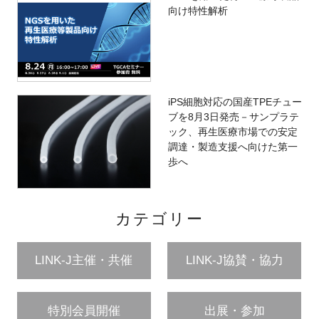
向け特性解析
iPS細胞対応の国産TPEチュー
ブを8月3日発売－サンプラテ
ック、再生医療市場での安定
調達・製造支援へ向けた第一
歩へ
カテゴリー
LINK-J主催・共催
LINK-J協賛・協力
特別会員開催
出展・参加