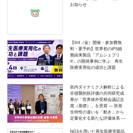
お知らせ
【9/4（金）開催・参加費無
料・要予約】世界初のiPS細
胞由来製品「アムシェプリ
®」の開発事例に学ぶ 再生
医療実用化の成功と課題
胚内ダイナミクス解析による
非侵襲的胚評価の共同研究成
果が「世界体外受精会議記念
賞（基礎）」を受賞 ― 胚発
生特性の違いを「動き」から
定量化する新たな評価体系 ―
NGSを用いた再生医療等製品