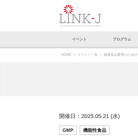
一般社団法人LI
イベント
プログラム
FAQ
イベントお知らせメール登録
HOME
イベント一覧
健康食品業界のための
イベント一覧
インタビュー・コラム一覧
ニュース一覧
Out of Box相談室
理事長挨拶
特別会員一覧
ラウンジ・会議室
LINK-J主催・共催
スペシャルインタビュー
トピック
特別
プレ
国内外連携
専用メニューはこちら
アクセス
LINK-J協賛・協力
連載コラム
メディア情報
出展
海外
組織概要
過去イベント
事務局だより
アクセラレーション
マイ
イベ
開催日：2025.05.21 (水)
協賛・協力
施設
GMP
機能性食品