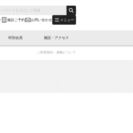
メニュー
ー
施設ご予約
お問い合わせ
特別会員
施設・アクセス
ご利用規約・掲載について
's "LINK-BioBAY TOKYO"？
s LINK-J WEST
申し込み
ご予約
(News Letter)
特別会員開催
ニュース・事業紹介
内容
橋コラム
出展・参加
イベント
B日本橋エリアについて