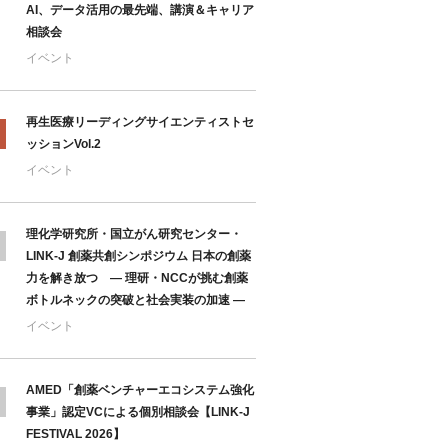
AI、データ活用の最先端、講演＆キャリア
相談会
イベント
再生医療リーディングサイエンティストセ
ッションVol.2
イベント
理化学研究所・国立がん研究センター・
LINK-J 創薬共創シンポジウム 日本の創薬
力を解き放つ ― 理研・NCCが挑む創薬
ボトルネックの突破と社会実装の加速 ―
イベント
AMED「創薬ベンチャーエコシステム強化
事業」認定VCによる個別相談会【LINK-J
FESTIVAL 2026】