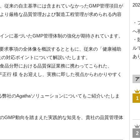
20
、従来の自主基準には含まれていなかったGMP管理項目が
より厳格な品質管理および製造工程管理が求められる内容
・
へ
インに基づいたGMP管理体制の強化が期待されています。
・
ル
GMP要求事項の全体像を概説するとともに、従来の「健康補助
あ
上の対応ポイントについて解説いたします。
食品分野における品質保証業務に携わってこられた、
高平正行 様 をお迎えし、実務に即した視点からわかりやすく
ア
弊社のAgathaソリューションについてもご紹介いたしま
1
のGMP動向を踏まえた実践的な知見を、貴社の品質管理体
2