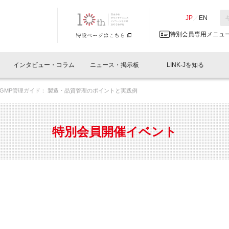
NK-J／LINK-J
JP
／
EN
特別会員専用メニュ
インタビュー・コラム
ニュース・掲示板
LINK-Jを知る
GMP管理ガイド： 製造・品質管理のポイントと実践例
イベントレポート一覧
人と情報の交流掲示板一覧
What's "UNIKORN"？
Why in Nihonbashi
特別会員について
オフィス・ラボ
What
What’
入会
施設
会員開催
スリリース
ベンチャーインタビュー
LINK-J主催・共催
会員プレスリリース
会報誌 
サポーター紹介
事業
特別会員開催イベント
閉じる
・参加
関連
サポーターコラム
LINK-J協賛・協力
募集
日本
パンフレット
GT
ページ
ント告知