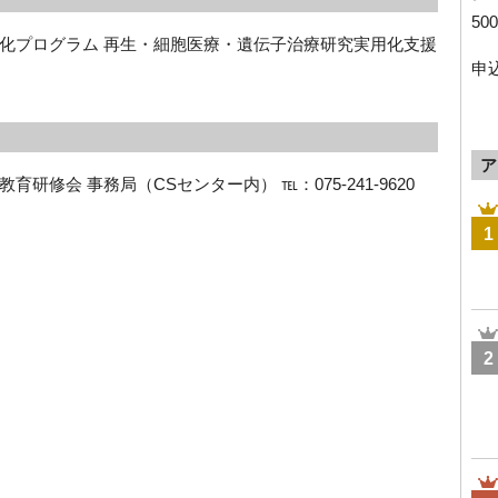
5
化プログラム 再生・細胞医療・遺伝子治療研究実用化支援
申
ア
教育研修会 事務局（
CS
センター内） ℡：
075-241-9620
1
2