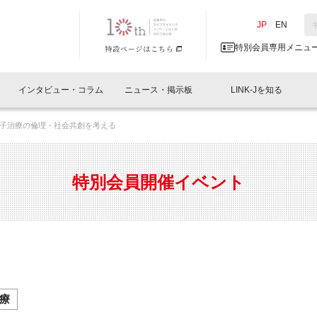
NK-J／LINK-J
JP
／
EN
特別会員専用メニュ
インタビュー・コラム
ニュース・掲示板
LINK-Jを知る
子治療の倫理・社会共創を考える
イベントレポート一覧
人と情報の交流掲示板一覧
What's "UNIKORN"？
Why in Nihonbashi
特別会員について
オフィス・ラボ
What
What’
入会
施設
会員開催
スリリース
ベンチャーインタビュー
LINK-J主催・共催
会員プレスリリース
会報誌 
サポーター紹介
事業
特別会員開催イベント
閉じる
・参加
関連
サポーターコラム
LINK-J協賛・協力
募集
日本
パンフレット
GT
ページ
ント告知
療