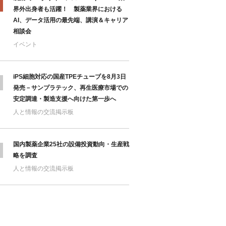
界外出身者も活躍！ 製薬業界における
AI、データ活用の最先端、講演＆キャリア
相談会
イベント
iPS細胞対応の国産TPEチューブを8月3日
発売－サンプラテック、再生医療市場での
安定調達・製造支援へ向けた第一歩へ
人と情報の交流掲示板
国内製薬企業25社の設備投資動向・生産戦
略を調査
人と情報の交流掲示板