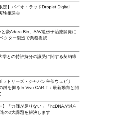
定】バイオ・ラッドDroplet Digital
実験相談会
enceと豪Adara Bio、AAV遺伝子治療開発に
スベクター製造で業務提携
科大学との特許持分の譲受に関する契約締
ボラトリーズ・ジャパン主催ウェビナ
鍵を握るIn Vivo CAR-T：最新動向と開
く
ー】「力価が足りない」「hcDNAが減ら
V製造の2大課題を解決します