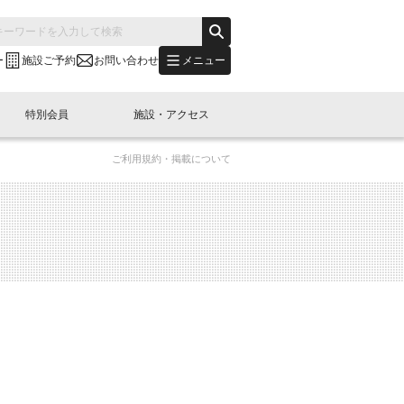
メニュー
ー
施設ご予約
お問い合わせ
特別会員
施設・アクセス
ご利用規約・掲載について
's "LINK-BioBAY TOKYO"？
s LINK-J WEST
申し込み
ご予約
(News Letter)
特別会員開催
ニュース・事業紹介
内容
橋コラム
出展・参加
イベント
B日本橋エリアについて