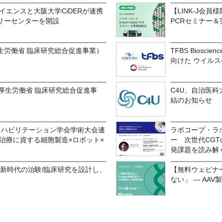
イエンスと大阪大学CiDERが連携
【LINK-J会員様限
リーセンターを開設
PCRセミナー＆
生労働省 臨床研究総合促進事業）
TFBS Biosci
向けた ウイル
厚生労働省 臨床研究総合促進事
C4U、自治医
結のお知らせ
リハビリテーション学会学術大会連
ラボコープ・ラ
治療に資する細胞製造×ロボット×
ー 次世代CGTの
発課題を読み解
— 新時代の治験/臨床研究を設計し、
【無料ウェビナ
ない」 ― AA