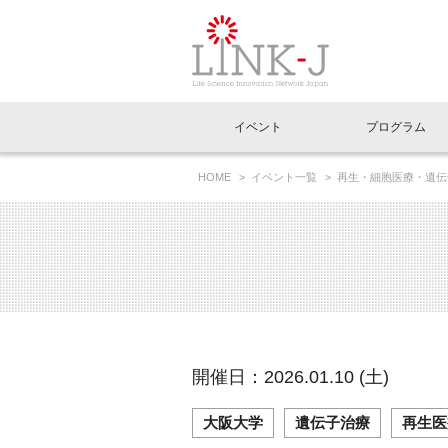
一般社団法人LI
イベント
プログラム
FAQ
イベントお知らせメール登録
HOME
イベント一覧
再生・細胞医療・遺伝
イベント一覧
インタビュー・コラム一覧
ニュース一覧
Out of Box相談室
理事長挨拶
特別会員一覧
ラウンジ・会議室
LINK-J主催・共催
スペシャルインタビュー
トピック
特別
プレ
国内外連携
専用メニューはこちら
アクセス
LINK-J協賛・協力
連載コラム
メディア情報
出展
海外
組織概要
過去イベント
事務局だより
アクセラレーション
マイ
イベ
開催日：2026.01.10 (土)
協賛・協力
施設
大阪大学
遺伝子治療
再生医