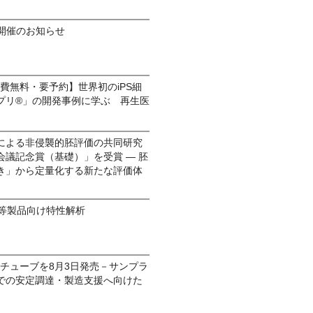
6 開催のお知らせ
加費無料・要予約】世界初のiPS細
プリ®」の開発事例に学ぶ 再生医
による非侵襲的胚評価の共同研究
議記念賞（基礎）」を受賞 ― 胚
き」から定量化する新たな評価体
療等製品向け特性解析
PEチューブを8月3日発売－サンプラ
での安定調達・製造支援へ向けた