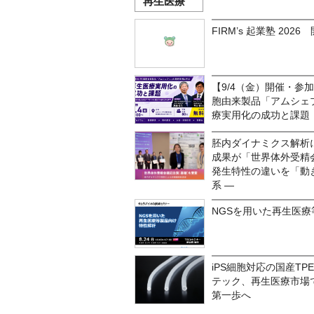
再生医療
FIRM’s 起業塾 202
【9/4（金）開催・参
胞由来製品「アムシェ
療実用化の成功と課題
胚内ダイナミクス解析
成果が「世界体外受精会
発生特性の違いを「動
系 ―
NGSを用いた再生医
iPS細胞対応の国産T
テック、再生医療市場
第一歩へ