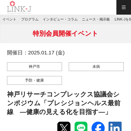
一般社団法人LINK-J／LINK-J
イベント
プログラム
インタビュー・コラム
ニュース・掲示板
LINK-J
JP
／
EN
特別会員開催イベント
開催日：2025.01.17 (金)
神戸市
未病
特別会員専用メニュー
予防・健康
施設ご予約
神戸リサーチコンプレックス協議会シ
ンポジウム「プレシジョンヘルス最前
お問い合わせ
線 ―健康の見える化を目指す―」
マイページ