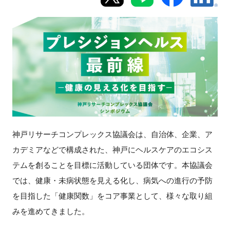
新規登録
イベント
プログラム
インタビュー・コラム
ニュース・掲示板
神戸リサーチコンプレックス協議会は、自治体、企業、ア
カデミアなどで構成された、神戸にヘルスケアのエコシス
LINK-Jを知る
テムを創ることを目標に活動している団体です。本協議会
では、健康・未病状態を見える化し、病気への進行の予防
特別会員
を目指した「健康関数」をコア事業として、様々な取り組
施設・アクセス
みを進めてきました。