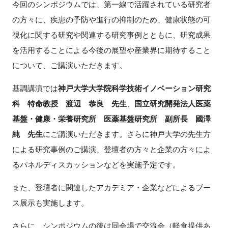
今回のシンポジウムでは、第一線で活躍されている研究者
FAQ
の方々に、疾患の予防や進行の抑制のため、健康状態の可
視化に関する研究や関連する研究事例とともに、研究成果
イベントお知らせメール登録
を活用することによる今後の展望や産業界に期待すること
について、ご講演いただきます。
基調講演では
神戸大学大学院科学技術イノベーション研究
科 特命教授 渡辺 恭良 先生
、
国立研究開発法人医薬
基盤・健康・栄養研究所 医薬基盤研究所 副所長 國澤
純 先生
にご講演いただきます。さらに神戸大学の先生方
による研究事例のご講演、登壇者の方々と企業の方々によ
るパネルディスカッションなどを実施予定です。
また、登壇者に関連したアカデミア・企業などによるブー
ス展示も実施します。
さらに、シンポジウムの後は同会場で交流会（軽食提供あ