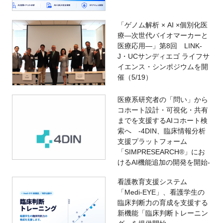
「ゲノム解析 × AI ×個別化医
療―次世代バイオマーカーと
医療応用―」第8回 LINK-
J・UCサンディエゴ ライフサ
イエンス・シンポジウムを開
催（5/19）
医療系研究者の「問い」から
コホート設計・可視化・共有
までを支援するAIコホート検
索へ -4DIN、臨床情報分析
支援プラットフォーム
「SIMPRESEARCH®」にお
けるAI機能追加の開発を開始-
看護教育支援システム
「Medi-EYE」、看護学生の
臨床判断力の育成を支援する
新機能「臨床判断トレーニン