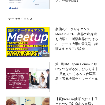
グ」を提供開始
データサイエンス
製薬×データサイエンス
Meetup2026 業界外出身者
も活躍！ 製薬業界における
AI、データ活用の最先端、講
演＆キャリア相談会
PR
第6回DIA Japan Community
Day つながる知、ひらく未来
～ 共創でつくる次世代医薬
品・医療機器ライフサイクル
～
【夏休みの自由研究に！】子
どもの知的好奇心を刺激す