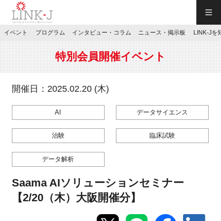
一般社団法人LINK-J／LINK-J
イベント
プログラム
インタビュー・コラム
ニュース・掲示板
LINK-J
JP
／
EN
特別会員開催イベント
開催日：2025.02.20 (木)
AI
データサイエンス
特別会員専用メニュー
治験
臨床試験
施設ご予約
データ解析
お問い合わせ
Saama AIソリューションセミナー
【2/20（木）大阪開催分】
マイページ