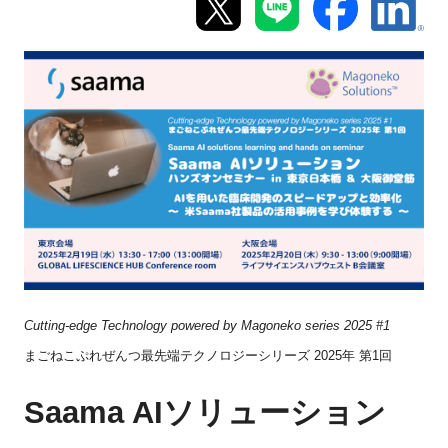
新規登録
イベント
プログラム
インタビュー・コラム
ニュース・掲示板
LINK-Jを知る
Cutting-edge Technology powered by Magoneko series 2025 #1
特別会員
まごねこぷれぜんつ最先端テクノロジーシリーズ 2025年 第1回
Saama AIソリューション
施設・アクセス