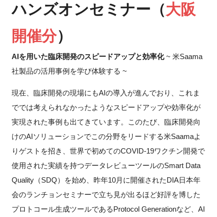
ハンズオンセミナー（
大阪
FAQ
開催分
）
イベントお知らせメール登録
AIを用いた臨床開発のスピードアップと効率化
~ 米Saama
社製品の活用事例を学び体験する ~
現在、臨床開発の現場にもAIの導入が進んでおり、これま
ででは考えられなかったようなスピードアップや効率化が
実現された事例も出てきています。このたび、臨床開発向
けのAIソリューションでこの分野をリードする米Saamaよ
りゲストを招き、世界で初めてのCOVID-19ワクチン開発で
使用された実績を持つデータレビューツールのSmart Data
Quality（SDQ）を始め、昨年10月に開催されたDIA日本年
会のランチョンセミナーで立ち見が出るほど好評を博した
プロトコール生成ツールであるProtocol Generationなど、AI