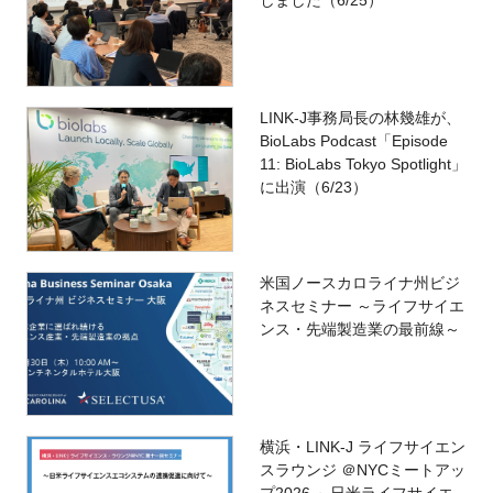
LINK-J事務局長の林幾雄が、
BioLabs Podcast「Episode
11: BioLabs Tokyo Spotlight」
に出演（6/23）
米国ノースカロライナ州ビジ
ネスセミナー ～ライフサイエ
ンス・先端製造業の最前線～
横浜・LINK-J ライフサイエン
スラウンジ ＠NYCミートアッ
プ2026 ～日米ライフサイエ