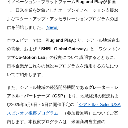
イノベーション・プラットフォーム
Plug and Play
が参画
FAQ
し、日米企業を対象としたオープンイノベーション支援お
よびスタートアップ・アクセラレーションプログラムの提
イベントお知らせメール登録
供を開始しました。[
News
]
本ウェビナーでは、
Plug and Play
より、シアトル地域進出
の背景、および「
SNBL Global Gateway
」と「ワシントン
大学
Co-Motion Lab
」の役割について説明するとともに、
日本企業がこれらの施設やプログラムを活用する方法につ
いてご紹介します。
また、シアトル地域の経済開発機関である
グレーター・シ
アトル・パートナーズ（GSP）
より、地域経済の概況およ
び2025年5月6日～9日に開催予定の「
シアトル・SelectUSA
スピンオフ視察プログラム
」（参加費無料）についてご案
内します。本視察プログラムは、米国商務省主催の