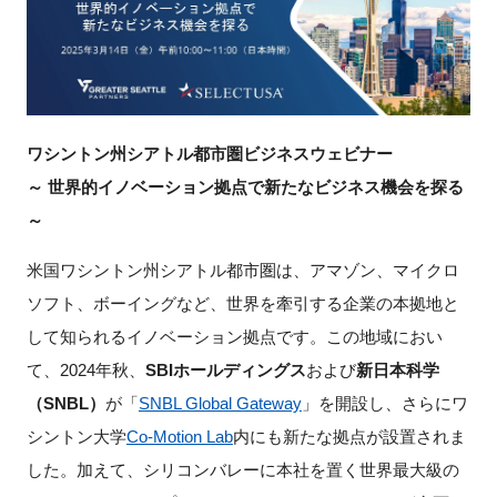
新規登録
イベント
ワシントン州シアトル都市圏ビジネスウェビナー
プログラム
～ 世界的イノベーション拠点で新たなビジネス機会を探る
インタビュー・コラム
～
米国ワシントン州シアトル都市圏は、アマゾン、マイクロ
ニュース・掲示板
ソフト、ボーイングなど、世界を牽引する企業の本拠地と
LINK-Jを知る
して知られるイノベーション拠点です。この地域におい
て、2024年秋、
SBIホールディングス
および
新日本科学
特別会員
（SNBL）
が「
SNBL Global Gateway
」を開設し、さらにワ
シントン大学
Co-Motion Lab
内にも新たな拠点が設置されま
施設・アクセス
した。加えて、シリコンバレーに本社を置く世界最大級の