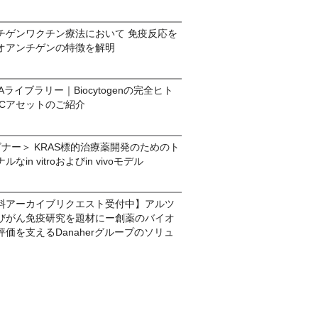
チゲンワクチン療法において 免疫反応を
オアンチゲンの特徴を解明
 TAAライブラリー｜Biocytogenの完全ヒト
ADCアセットのご紹介
ナー＞ KRAS標的治療薬開発のためのト
in vitroおよびin vivoモデル
料アーカイブリクエスト受付中】アルツ
びがん免疫研究を題材にー創薬のバイオ
価を支えるDanaherグループのソリュ