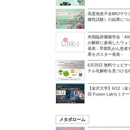
高度免疫不全BRJマ
瘍性試験）の結果につ
米国臨床腫瘍学会「ASC
が解析に参画したウェ
発表 - 早期乳がん患
果をポスター発表 -
6月25日 無料ウェビ
チル化解析を見つける6
【金沢大学】6/12（
回 Fusion Labセミナー
メタボローム