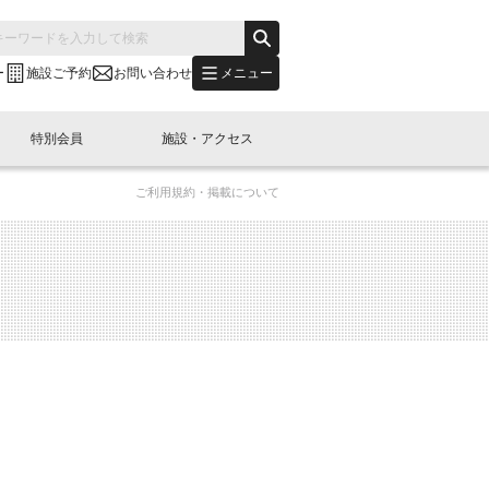
メニュー
ー
施設ご予約
お問い合わせ
特別会員
施設・アクセス
ご利用規約・掲載について
's "LINK-BioBAY TOKYO"？
s LINK-J WEST
申し込み
ご予約
(News Letter)
特別会員開催
ニュース・事業紹介
内容
橋コラム
出展・参加
イベント
B日本橋エリアについて