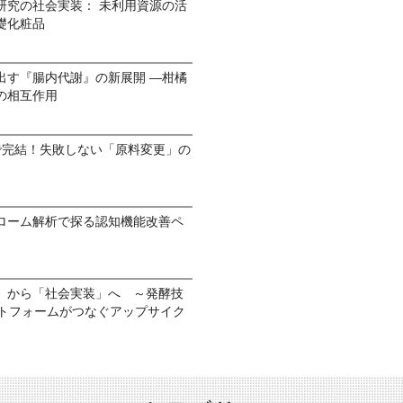
研究の社会実装： 未利用資源の活
礎化粧品
出す『腸内代謝』の新展開 —柑橘
の相互作用
で完結！失敗しない「原料変更」の
ローム解析で探る認知機能改善ペ
」から「社会実装」へ ～発酵技
ットフォームがつなぐアップサイク