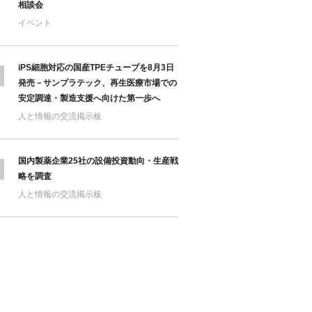
相談会
イベント
iPS細胞対応の国産TPEチューブを8月3日
発売－サンプラテック、再生医療市場での
安定調達・製造支援へ向けた第一歩へ
人と情報の交流掲示板
国内製薬企業25社の設備投資動向・生産戦
略を調査
人と情報の交流掲示板