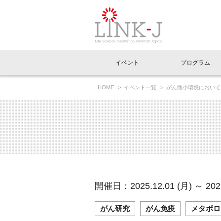
一般社団法人LI
イベント
プログラム
FAQ
イベントお知らせメール登録
HOME
イベント一覧
がん微小環境において
イベント一覧
インタビュー・コラム一覧
ニュース一覧
Out of Box相談室
理事長挨拶
特別会員一覧
ラウンジ・会議室
LINK-J主催・共催
スペシャルインタビュー
トピック
特別
プレ
国内外連携
専用メニューはこちら
アクセス
LINK-J協賛・協力
連載コラム
メディア情報
出展
海外
組織概要
過去イベント
事務局だより
アクセラレーション
マイ
イベ
開催日：2025.12.01 (月) ～ 2025
協賛・協力
施設
がん研究
がん免疫
メタボロ