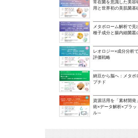
常在菌を意識した美容
用と世界初の美肌菌基
メタボローム解析で見
種子成分と腸内細菌叢
レオロジー×成分分析
評価戦略
納豆から脳へ：メタボ
プチド
資源活用を「素材開発
術×データ解析×プラ
ル～