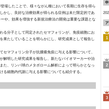
申
）が登場したことで、様々ながん種において長期に生存を得ら
しかし、良好な治療効果が得られる症例は未だ限定的であ
20
ーカーや、効果を増強する新規治療法の開発は重要な課題とな
ア
わる分子として同定されたセマフォリンが、免疫細胞にお
1
を果たしていることを明らかにし、研究成果として報告し
てセマフォリン分子が抗腫瘍免疫に与える影響について、
が解明した研究成果を報告し、新たなバイオマーカーや治
また、リンパ球のメタボローム解析によって明らかとなっ
2
ける細胞内代謝に与える影響についても紹介する。
3