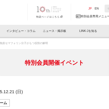
NK-J／LINK-J
JP
／
EN
特別会員専用メニュ
インタビュー・コラム
ニュース・掲示板
LINK-Jを知る
免疫セマフォリン分子がもつ役割の解明
イベントレポート一覧
人と情報の交流掲示板一覧
What's "UNIKORN"？
Why in Nihonbashi
特別会員について
オフィス・ラボ
What
What’
入会
施設
会員開催
スリリース
ベンチャーインタビュー
LINK-J主催・共催
会員プレスリリース
会報誌 
サポーター紹介
事業
特別会員開催イベント
閉じる
・参加
関連
サポーターコラム
LINK-J協賛・協力
募集
日本
パンフレット
GT
ページ
ント告知
.12.21 (日)
ーム