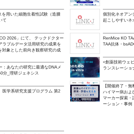
ウスを用いた細胞生着性試験（造腫
個別化ネオアン
いて
起こしやすいネ
O 2026」にて、 テックドクター
RenMice KO
アラブルデータ活用研究の成果を
TAA抗体・bs
者を対象とした前向き観察研究の成
<創薬技術ウェビ
ナー：あなたの研究に最適なDNAメ
ランスレーショナルな
0分_理研ジェネシス
【開催終了・無
金）医学系研究支援プログラム 第2
ハイマー病およ
マーカー探索・評
ーション・事例