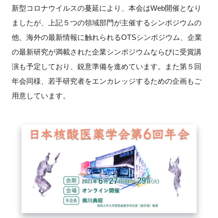
FAQ
新型コロナウイルスの蔓延により、本会は
Web
開催となり
ましたが、上記５つの領域部門が主催するシンポジウムの
イベントお知らせメール登録
他、海外の最新情報に触れられる
OTS
シンポジウム、企業
の最新研究が満載された企業シンポジウムならびに受賞講
演も予定しており、鋭意準備を進めています。また第５回
年会同様、若手研究者をエンカレッジするための企画もご
用意しています。