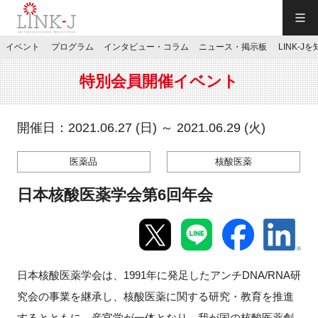
一般社団法人LINK-J／LINK-J
イベント
プログラム
インタビュー・コラム
ニュース・掲示板
LINK-J
JP
／
EN
特別会員開催イベント
開催日：2021.06.27 (日) ～ 2021.06.29 (火)
医薬品
核酸医薬
特別会員専用メニュー
日本核酸医薬学会第6回年会
施設ご予約
お問い合わせ
日本核酸医薬学会は、
1991
年に発足したアンチ
DNA/RNA
研
究会の事業を継承し、核酸医薬に関する研究・教育を推進
マイページ
するとともに、産官学が一体となり、我が国の核酸医薬創