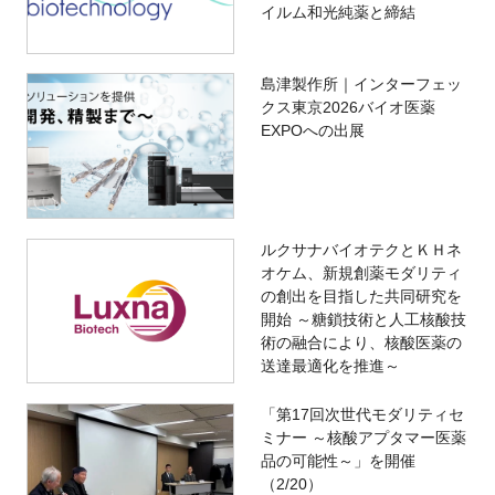
イルム和光純薬と締結
島津製作所｜インターフェッ
クス東京2026バイオ医薬
EXPOへの出展
ルクサナバイオテクとＫＨネ
オケム、新規創薬モダリティ
の創出を目指した共同研究を
開始 ～糖鎖技術と人工核酸技
術の融合により、核酸医薬の
送達最適化を推進～
「第17回次世代モダリティセ
ミナー ～核酸アプタマー医薬
品の可能性～」を開催
（2/20）