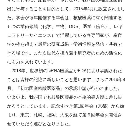
出に寄与することを目的として、
2015
年
4
月に設立されまし
新規登録
た。学会が毎年開催する年会は、核酸医薬に深く関連する
５つの学術領域（化学、生物、
DDS
、医学（臨床）、レギ
イベント
ュラトリーサイエンス）で活躍している各専門家が、産官
プログラム
学の枠を超えて最新の研究成果・学術情報を発信・共有で
きる場です。また次世代を担う若手研究者のための活性化
インタビュー・コラム
にも力を入れています。
2018
年、世界初の
siRNA
医薬品が
FDA
により承認された
ニュース・掲示板
ことは皆様の記憶に新しいことと思います。さらに
2019
年
9
月、「初の国産核酸医薬品」の承認申請が行われました。
LINK-Jを知る
いよいよ、我が国でも核酸医薬品の本格的導入期に差し掛
特別会員
かろうとしています。記念すべき第
1
回年会（京都）から始
まり、東京、札幌、福岡、大阪を経て第６回年会を開催さ
施設・アクセス
せていただく運びとなりました。