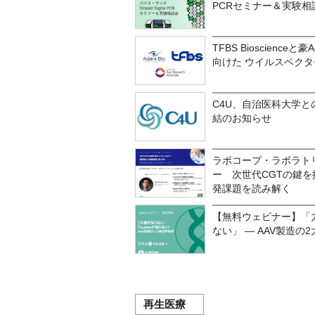
PCRセミナー＆実験相
TFBS Bioscience
向けた ウイルスベク
C4U、自治医科大学
結のお知らせ
ラボコープ・ラボラト
ー 次世代CGTの鍵を握る
発課題を読み解く
【無料ウェビナー】「力
ない」 ― AAV製造の
再生医療