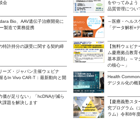
談会
をやってみよう
品質管理につ
と豪Adara Bio、AAV遺伝子治療開発に
～医療・ヘルス
ター製造で業務提携
「データ解析×
との特許持分の譲受に関する契約締
【無料ウェビナ
ム慶應拠点教育
基本原則』～マ
の核心～」
リーズ・ジャパン主催ウェビナ
Health Co
In Vivo CAR-T：最新動向と開
デジタル化の概
価が足りない」「hcDNAが減ら
【慶應義塾スタ
2大課題を解決します
究プログラム（
ラム）令和8年