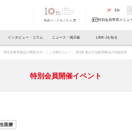
NK-J／LINK-J
JP
／
EN
特別会員専用メニュ
インタビュー・コラム
ニュース・掲示板
LINK-Jを知る
21「再生医療等製品の開発方法：ここを聞きたい！」 第3回 遺伝子治療用製品の非臨床安
イベントレポート一覧
人と情報の交流掲示板一覧
What's "UNIKORN"？
Why in Nihonbashi
特別会員について
オフィス・ラボ
What
What’
入会
施設
会員開催
スリリース
ベンチャーインタビュー
LINK-J主催・共催
会員プレスリリース
会報誌 
サポーター紹介
事業
特別会員開催イベント
閉じる
・参加
関連
サポーターコラム
LINK-J協賛・協力
募集
日本
パンフレット
GT
ページ
ント告知
生医療