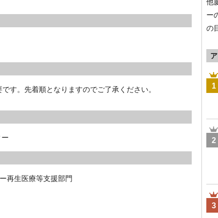
他
ー
の
ア
1
必要です。先着順となりますのでご了承ください。
ター
2
ー再生医療等支援部門
3