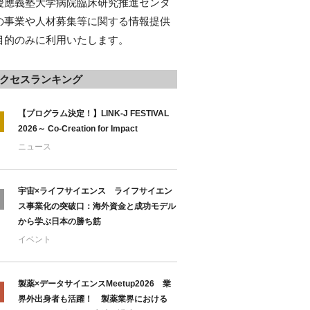
慶應義塾大学病院臨床研究推進センタ
の事業や人材募集等に関する情報提供
目的のみに利用いたします。
クセスランキング
【プログラム決定！】LINK-J FESTIVAL
2026～ Co-Creation for Impact
ニュース
宇宙×ライフサイエンス ライフサイエン
ス事業化の突破口：海外資金と成功モデル
から学ぶ日本の勝ち筋
イベント
製薬×データサイエンスMeetup2026 業
界外出身者も活躍！ 製薬業界における