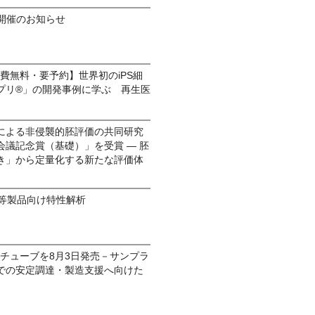
6 開催のお知らせ
加費無料・要予約】世界初のiPS細
プリ®」の開発事例に学ぶ 再生医
による非侵襲的胚評価の共同研究
議記念賞（基礎）」を受賞 ― 胚
き」から定量化する新たな評価体
療等製品向け特性解析
PEチューブを8月3日発売－サンプラ
での安定調達・製造支援へ向けた