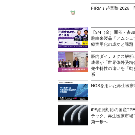
FIRM’s 起業塾 202
【9/4（金）開催・参
胞由来製品「アムシェ
療実用化の成功と課題
胚内ダイナミクス解析
成果が「世界体外受精会
発生特性の違いを「動
系 ―
NGSを用いた再生医
iPS細胞対応の国産T
テック、再生医療市場
第一歩へ