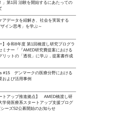
！」第1回 治験を開始するにあたっての
いて
ケアデータを紐解き、社会を実装する
デザイン思考」を学ぶ～
ー】令和8年度 第1回橋渡し研究プログラ
セミナー「『AMED研究費提案における
グリットの「透視」に学ぶ，提案書作成
mmons #15 デンマークの医療分野における
要および活用事例
ートアップ推進拠点】 AMED橋渡し研
大学発医療系スタートアップ支援プログ
度シーズS2公募開始のお知らせ