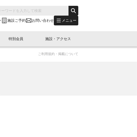
メニュー
ー
施設ご予約
お問い合わせ
特別会員
施設・アクセス
ご利用規約・掲載について
's "LINK-BioBAY TOKYO"？
s LINK-J WEST
申し込み
ご予約
(News Letter)
特別会員開催
ニュース・事業紹介
内容
橋コラム
出展・参加
イベント
B日本橋エリアについて