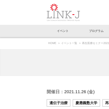
一般社団法人LI
イベント
プログラム
FAQ
イベントお知らせメール登録
HOME
イベント一覧
再生医療セミナー20
全性試験の立案方法
イベント一覧
インタビュー・コラム一覧
ニュース一覧
Out of Box相談室
理事長挨拶
特別会員一覧
ラウンジ・会議室
LINK-J主催・共催
スペシャルインタビュー
トピック
特別
プレ
国内外連携
専用メニューはこちら
アクセス
LINK-J協賛・協力
連載コラム
メディア情報
出展
海外
組織概要
過去イベント
事務局だより
アクセラレーション
マイ
イベ
開催日：2021.11.26 (金)
協賛・協力
施設
遺伝子治療
慶應義塾大学
再