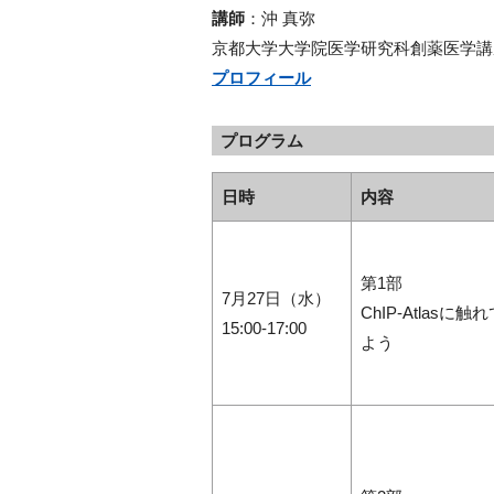
講師
：
沖
真弥
京都大学大学院医学研究科創薬医学講
プロフィール
プログラム
日時
内容
第1部
7月27日（水）
ChIP-Atlasに触
15:00-17:00
よう