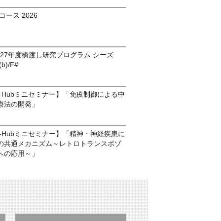
ース 2026
027年度橋渡し研究プログラム シーズ
(b)/F#
ds-Hubミニセミナー】「免疫制御による中
療法の開発」
ds-Hubミニセミナー】「精神・神経疾患に
の共通メカニズム～レトロトランスポゾ
への応用～」