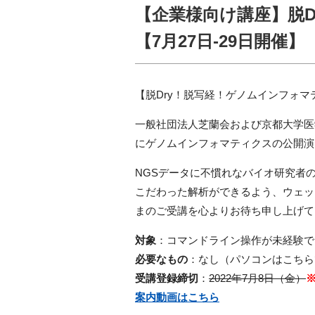
【企業様向け講座】脱D
【7月27日-29日開催】
【脱Dry！脱写経！ゲノムインフォ
一般社団法人芝蘭会および京都大学医
にゲノムインフォマティクスの公開演
NGSデータに不慣れなバイオ研究者
こだわった解析が
できるよう、
ウェッ
まのご受講を心よりお待ち申し上げて
対象
：コマンドライン操作が未経験で
必要なもの
：なし（パソコンはこちら
受講登録締切
：
2022年7月8日（金）
案内動画はこちら