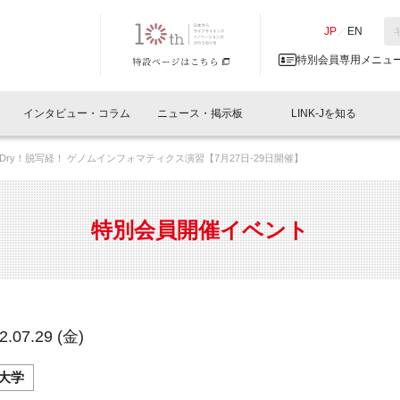
NK-J／LINK-J
JP
／
EN
特別会員専用メニュ
インタビュー・コラム
ニュース・掲示板
LINK-Jを知る
ry！脱写経！ ゲノムインフォマティクス演習【7月27日-29日開催】
イベントレポート一覧
人と情報の交流掲示板一覧
What's "UNIKORN"？
Why in Nihonbashi
特別会員について
オフィス・ラボ
What
What’
入会
施設
会員開催
スリリース
ベンチャーインタビュー
LINK-J主催・共催
会員プレスリリース
会報誌 
サポーター紹介
事業
特別会員開催イベント
閉じる
・参加
関連
サポーターコラム
LINK-J協賛・協力
募集
日本
パンフレット
GT
ページ
ント告知
.07.29 (金)
大学