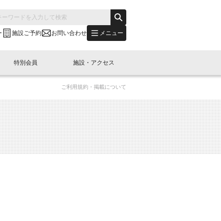
メニュー
ー
施設ご予約
お問い合わせ
特別会員
施設・アクセス
ご利用規約・掲載について
's "LINK-BioBAY TOKYO"？
s LINK-J WEST
申し込み
ご予約
(News Letter)
特別会員開催
ニュース・事業紹介
内容
橋コラム
出展・参加
イベント
B日本橋エリアについて