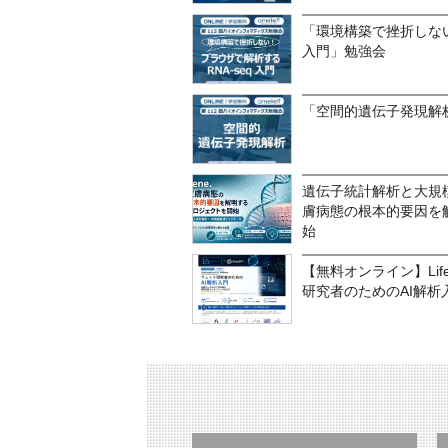
「環境構築で挫折しない
入門」勉強会
「空間的遺伝子発現解
遺伝子統計解析と大規
膚病態の根本的要因を
始
【無料オンライン】LifeAn
研究者のためのAI解析