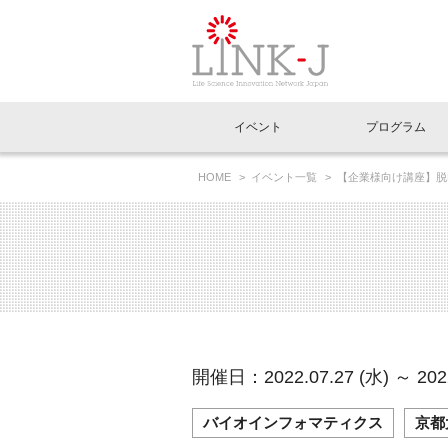
一般社団法人LI
イベント
プログラム
FAQ
イベントお知らせメール登録
HOME
イベント一覧
【企業様向け講座】脱D
イベント一覧
インタビュー・コラム一覧
ニュース一覧
Out of Box相談室
理事長挨拶
特別会員一覧
ラウンジ・会議室
LINK-J主催・共催
スペシャルインタビュー
トピック
特別
プレ
国内外連携
専用メニューはこちら
アクセス
LINK-J協賛・協力
連載コラム
メディア情報
出展
海外
組織概要
過去イベント
事務局だより
アクセラレーション
マイ
イベ
開催日：2022.07.27 (水) ～ 2022
協賛・協力
施設
バイオインフォマティクス
京都