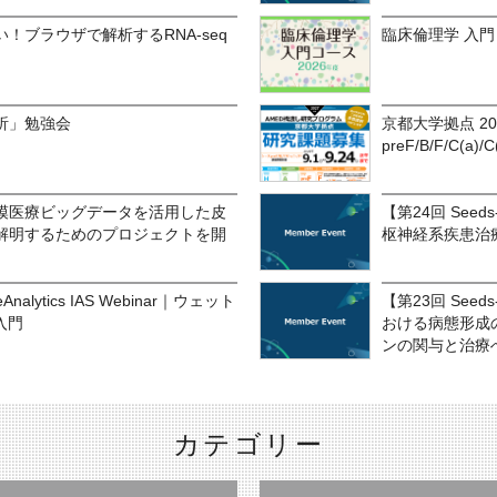
！ブラウザで解析するRNA-seq
臨床倫理学 入門コ
析」勉強会
京都大学拠点 2
preF/B/F/C(a)/C
模医療ビッグデータを活用した皮
【第24回 See
解明するためのプロジェクトを開
枢神経系疾患治
alytics IAS Webinar｜ウェット
【第23回 See
入門
おける病態形成
ンの関与と治療
カテゴリー