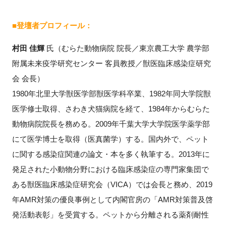
■登壇者プロフィール：
村田 佳輝
氏（むらた動物病院 院長／東京農工大学 農学部
附属未来疫学研究センター 客員教授／獣医臨床感染症研究
会 会長）
1980年北里大学獣医学部獣医学科卒業、1982年同大学院獣
医学修士取得、さわき犬猫病院を経て、1984年からむらた
動物病院院長を務める。2009年千葉大学大学院医学薬学部
にて医学博士を取得（医真菌学）する。国内外で、ペット
に関する感染症関連の論文・本を多く執筆する。2013年に
発足された小動物分野における臨床感染症の専門家集団で
ある獣医臨床感染症研究会（VICA）では会長と務め、2019
年AMR対策の優良事例として内閣官房の「AMR対策普及啓
発活動表彰」を受賞する。ペットから分離される薬剤耐性