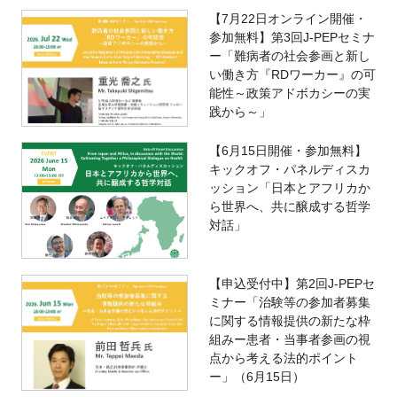
【7月22日オンライン開催・
参加無料】第3回J-PEPセミナ
ー「難病者の社会参画と新し
い働き方『RDワーカー』の可
能性～政策アドボカシーの実
践から～」
【6月15日開催・参加無料】
キックオフ・パネルディスカ
ッション「日本とアフリカか
ら世界へ、共に醸成する哲学
対話」
【申込受付中】第2回J-PEPセ
ミナー「治験等の参加者募集
に関する情報提供の新たな枠
組みー患者・当事者参画の視
点から考える法的ポイント
ー」（6月15日）