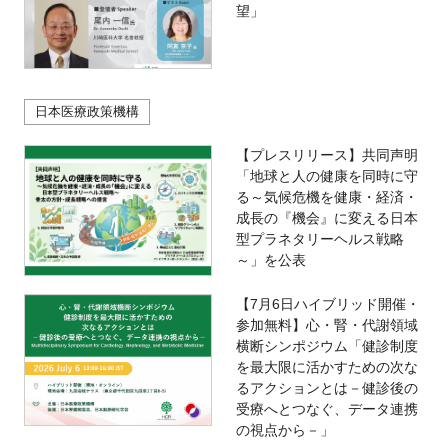
望」
日本医療政策機構
【プレスリリース】共同声明
「地球と人の健康を同時に守
る～気候危機を健康・経済・
成長の『機会』に変える日本
型プラネタリーヘルス戦略
～」を公表
【7月6日ハイブリッド開催・
参加無料】心・腎・代謝領域
横断シンポジウム「健診制度
を最大限に活かすための次な
るアクションとは－健診後の
受療へとつなぐ、データ連携
の視点から－」