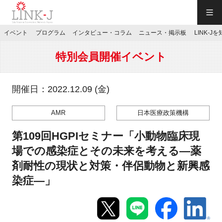
一般社団法人LINK-J／LINK-J
イベント
プログラム
インタビュー・コラム
ニュース・掲示板
LINK-J
JP
／
EN
特別会員開催イベント
開催日：2022.12.09 (金)
AMR
日本医療政策機構
特別会員専用メニュー
第109回HGPIセミナー「小動物臨床現
施設ご予約
場での感染症とその未来を考える―薬
剤耐性の現状と対策・伴侶動物と新興感
お問い合わせ
染症―」
マイページ