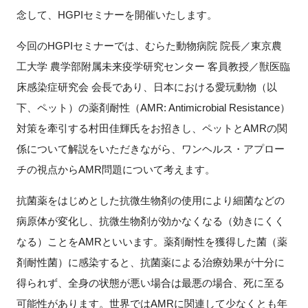
FAQ
念して、HGPIセミナーを開催いたします。
今回のHGPIセミナーでは、むらた動物病院 院長／東京農
イベントお知らせメール登録
工大学 農学部附属未来疫学研究センター 客員教授／獣医臨
床感染症研究会 会長であり、日本における愛玩動物（以
下、ペット）の薬剤耐性（AMR: Antimicrobial Resistance）
対策を牽引する村田佳輝氏をお招きし、ペットとAMRの関
係について解説をいただきながら、ワンヘルス・アプロー
チの視点からAMR問題について考えます。
抗菌薬をはじめとした抗微生物剤の使用により細菌などの
病原体が変化し、抗微生物剤が効かなくなる（効きにくく
なる）ことをAMRといいます。薬剤耐性を獲得した菌（薬
剤耐性菌）に感染すると、抗菌薬による治療効果が十分に
得られず、全身の状態が悪い場合は最悪の場合、死に至る
可能性があります。世界ではAMRに関連して少なくとも年