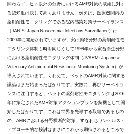
関わらず、ヒト以外の分野におけるAMR対策の取組に対す
る認知度は決して高くありません。例えば、医療機関内の
薬剤耐性モニタリングである院内感染対策サーベイランス
（JANIS: Japan Nosocomial Infections Surveillance）は
2000年に開始されていますが、実は動物分野の薬剤耐性モ
ニタリング体制も時を同じくして1999年から家畜衛生分野
における薬剤耐性モニタリング体制（JVARM: Japanese
Veterinary Antimicrobial Resistance Monitoring System）が
導入されています。くわえて、ペットのAMR対策に関する
議論はまだ始まったばかりです。実際に、再びサーベイラ
ンスに注目すると、ペットの薬剤耐性モニタリングは2016
年に策定されたAMR対策アクションプランを契機として開
始したばかりです。これは世界を先導する取組であるもの
の、AMRにおける分野横断的対策、すなわちワンヘルス・
アプローチ的な検討はまさにこれから期待されるところで