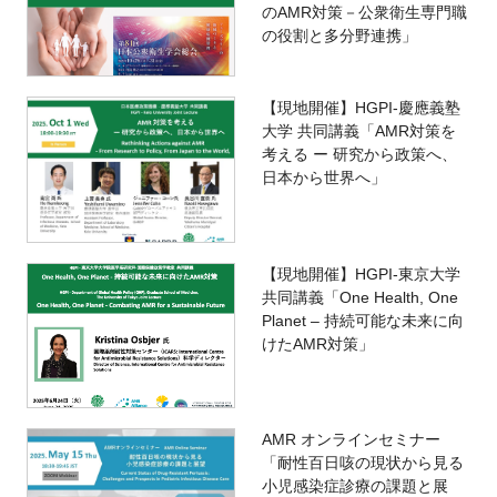
のAMR対策－公衆衛生専門職
の役割と多分野連携」
【現地開催】HGPI-慶應義塾
大学 共同講義「AMR対策を
考える ー 研究から政策へ、
日本から世界へ」
【現地開催】HGPI-東京大学
共同講義「One Health, One
Planet – 持続可能な未来に向
けたAMR対策」
AMR オンラインセミナー
「耐性百日咳の現状から見る
小児感染症診療の課題と展