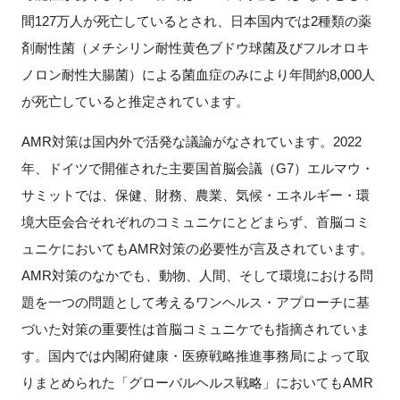
間127万人が死亡しているとされ、日本国内では2種類の薬
剤耐性菌（メチシリン耐性黄色ブドウ球菌及びフルオロキ
ノロン耐性大腸菌）による菌血症のみにより年間約8,000人
閉じる
が死亡していると推定されています。
AMR対策は国内外で活発な議論がなされています。2022
年、ドイツで開催された主要国首脳会議（G7）エルマウ・
サミットでは、保健、財務、農業、気候・エネルギー・環
境大臣会合それぞれのコミュニケにとどまらず、首脳コミ
ュニケにおいてもAMR対策の必要性が言及されています。
AMR対策のなかでも、動物、人間、そして環境における問
題を一つの問題として考えるワンヘルス・アプローチに基
づいた対策の重要性は首脳コミュニケでも指摘されていま
す。国内では内閣府健康・医療戦略推進事務局によって取
りまとめられた「グローバルヘルス戦略」においてもAMR