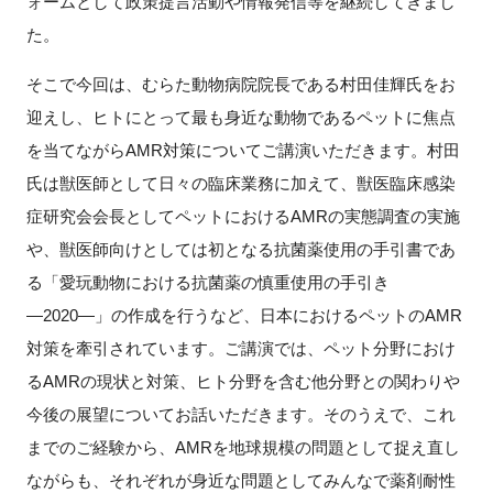
ォームとして政策提言活動や情報発信等を継続してきまし
た。
そこで今回は、むらた動物病院院長である村田佳輝氏をお
迎えし、ヒトにとって最も身近な動物であるペットに焦点
を当てながらAMR対策についてご講演いただきます。村田
氏は獣医師として日々の臨床業務に加えて、獣医臨床感染
症研究会会長としてペットにおけるAMRの実態調査の実施
や、獣医師向けとしては初となる抗菌薬使用の手引書であ
る「愛玩動物における抗菌薬の慎重使用の手引き
―2020―」の作成を行うなど、日本におけるペットのAMR
対策を牽引されています。ご講演では、ペット分野におけ
るAMRの現状と対策、ヒト分野を含む他分野との関わりや
今後の展望についてお話いただきます。そのうえで、これ
までのご経験から、AMRを地球規模の問題として捉え直し
ながらも、それぞれが身近な問題としてみんなで薬剤耐性