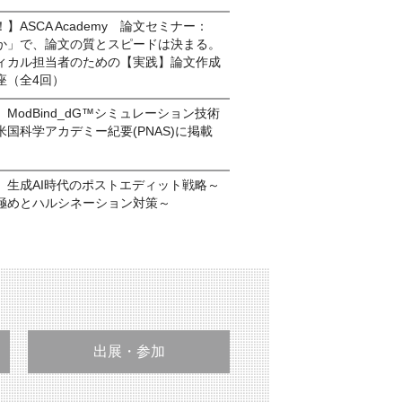
】ASCA Academy 論文セミナー：
か」で、論文の質とスピードは決まる。
ィカル担当者のための【実践】論文作成
座（全4回）
ModBind_dG™シミュレーション技術
国科学アカデミー紀要(PNAS)に掲載
】生成AI時代のポストエディット戦略～
極めとハルシネーション対策～
出展・参加