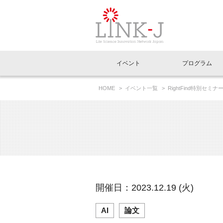
一般社団法人LI
イベント
プログラム
FAQ
イベントお知らせメール登録
HOME
イベント一覧
RightFind特別セ
イベント一覧
インタビュー・コラム一覧
ニュース一覧
Out of Box相談室
理事長挨拶
特別会員一覧
ラウンジ・会議室
LINK-J主催・共催
スペシャルインタビュー
トピック
特別
プレ
国内外連携
専用メニューはこちら
アクセス
LINK-J協賛・協力
連載コラム
メディア情報
出展
海外
組織概要
過去イベント
事務局だより
アクセラレーション
マイ
イベ
開催日：2023.12.19 (火)
協賛・協力
施設
AI
論文