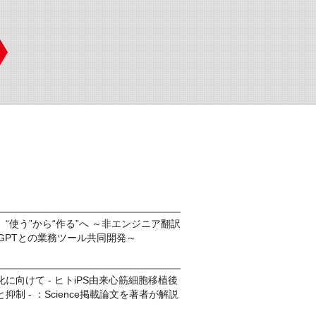
“使う”から“作る”へ ～非エンジニア翻訳
tGPTとの業務ツール共同開発～
に向けて - ヒトiPS由来心筋細胞移植後
制 - ：Science掲載論文を著者が解説