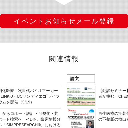
イベントお知らせメール登録
関連情報
論文
×個別化医療―次世代バイオマーカー
【翻訳セミナー】
INK-J・UCサンディエゴ ライフ
者が挑む、Cha
ムを開催（5/19）
」からコホート設計・可視化・共
再生医療の実装化
ホート検索へ -4DIN、臨床情報分
の不整脈の検出と抑
SIMPRESEARCH®」における