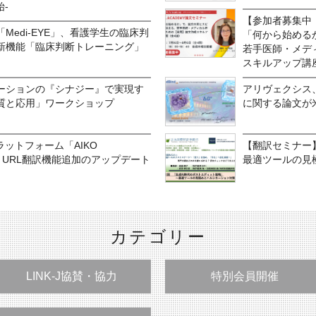
-
【参加者募集中！
Medi-EYE」、看護学生の臨床判
「何から始める
新機能「臨床判断トレーニング」
若手医師・メデ
スキルアップ講
ーションの『シナジー』で実現す
アリヴェクシス、
質と応用」ワークショップ
に関する論文が米
ラットフォーム「AIKO
【翻訳セミナー
I改良とURL翻訳機能追加のアップデート
最適ツールの見
カテゴリー
LINK-J協賛・協力
特別会員開催