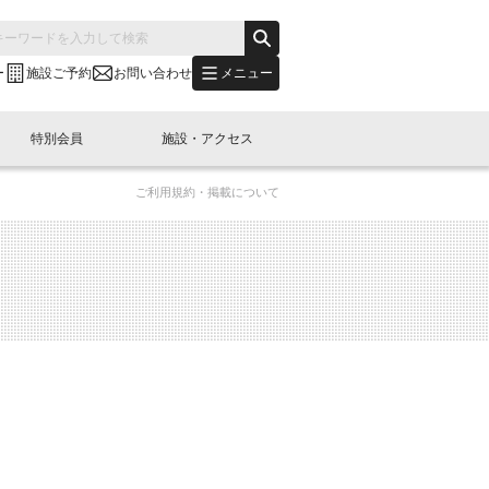
メニュー
ー
施設ご予約
お問い合わせ
特別会員
施設・アクセス
ご利用規約・掲載について
's "LINK-BioBAY TOKYO"？
s LINK-J WEST
申し込み
ご予約
(News Letter)
特別会員開催
ニュース・事業紹介
内容
橋コラム
出展・参加
イベント
B日本橋エリアについて