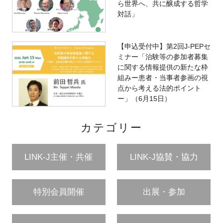
ら世界へ、共に醸成する哲学
対話」
【申込受付中】第2回J-PEPセ
ミナー「治験等の参加者募集
に関する情報提供の新たな枠
組みー患者・当事者参画の視
点から考える法的ポイント
ー」（6月15日）
カテゴリー
LINK-J主催・共催
LINK-J協賛・協力
特別会員開催
出展・参加