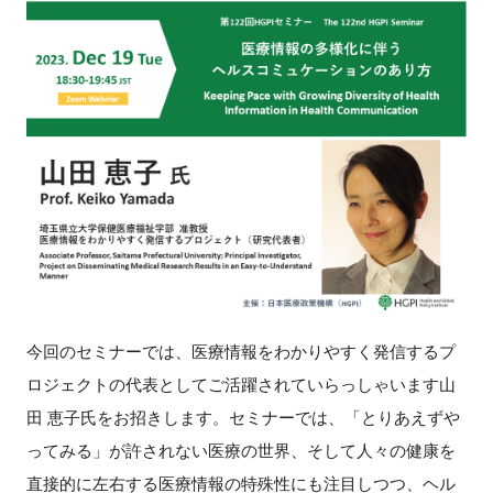
新規登録
イベント
プログラム
インタビュー・コラム
ニュース・掲示板
LINK-Jを知る
今回のセミナーでは、医療情報をわかりやすく発信するプ
ロジェクトの代表としてご活躍されていらっしゃいます山
特別会員
田 恵子氏をお招きします。セミナーでは、「とりあえずや
施設・アクセス
ってみる」が許されない医療の世界、そして人々の健康を
直接的に左右する医療情報の特殊性にも注目しつつ、ヘル