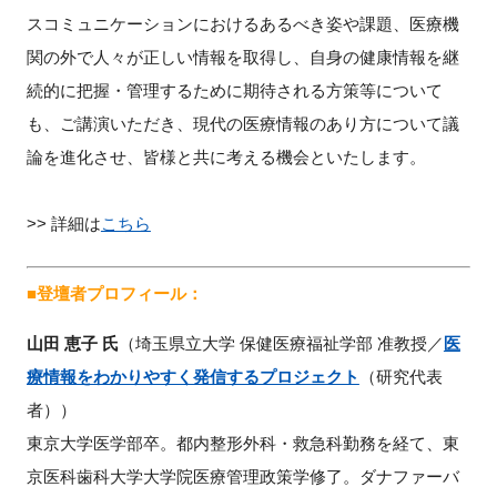
FAQ
スコミュニケーションにおけるあるべき姿や課題、医療機
関の外で人々が正しい情報を取得し、自身の健康情報を継
イベントお知らせメール登録
続的に把握・管理するために期待される方策等について
も、ご講演いただき、現代の医療情報のあり方について議
論を進化させ、皆様と共に考える機会といたします。
>> 詳細は
こちら
■登壇者プロフィール：
山田 恵子 氏
（埼玉県立大学 保健医療福祉学部 准教授／
医
療情報をわかりやすく発信するプロジェクト
（研究代表
者））
東京大学医学部卒。都内整形外科・救急科勤務を経て、東
京医科歯科大学大学院医療管理政策学修了。ダナファーバ