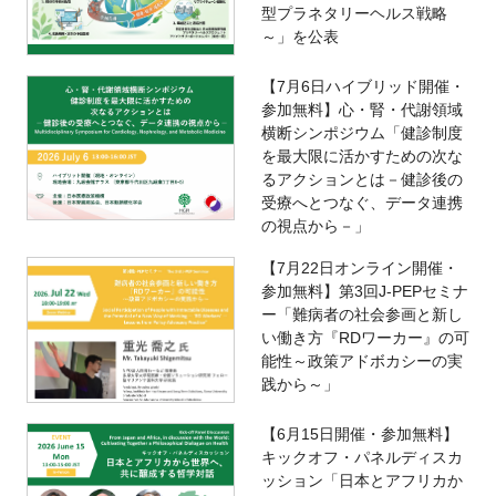
型プラネタリーヘルス戦略
～」を公表
【7月6日ハイブリッド開催・
参加無料】心・腎・代謝領域
横断シンポジウム「健診制度
を最大限に活かすための次な
るアクションとは－健診後の
受療へとつなぐ、データ連携
の視点から－」
【7月22日オンライン開催・
参加無料】第3回J-PEPセミナ
ー「難病者の社会参画と新し
い働き方『RDワーカー』の可
能性～政策アドボカシーの実
践から～」
【6月15日開催・参加無料】
キックオフ・パネルディスカ
ッション「日本とアフリカか