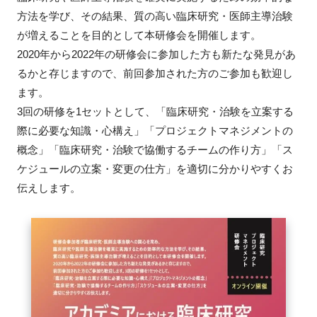
方法を学び、その結果、質の高い臨床研究・医師主導治験
新規登録
が増えることを目的として本研修会を開催します。
2020年から2022年の研修会に参加した方も新たな発見があ
イベント
るかと存じますので、前回参加された方のご参加も歓迎し
ます。
プログラム
3回の研修を1セットとして、「臨床研究・治験を立案する
際に必要な知識・心構え」「プロジェクトマネジメントの
インタビュー・コラム
概念」「臨床研究・治験で協働するチームの作り方」「ス
ケジュールの立案・変更の仕方」を適切に分かりやすくお
ニュース・掲示板
伝えします。
LINK-Jを知る
特別会員
施設・アクセス