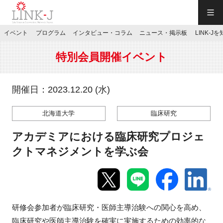
一般社団法人LINK-J／LINK-J
イベント
プログラム
インタビュー・コラム
ニュース・掲示板
LINK-J
JP
／
EN
特別会員開催イベント
開催日：2023.12.20 (水)
北海道大学
臨床研究
特別会員専用メニュー
アカデミアにおける臨床研究プロジェ
施設ご予約
クトマネジメントを学ぶ会
お問い合わせ
研修会参加者が臨床研究・医師主導治験への関心を高め、
マイページ
臨床研究や医師主導治験を確実に実施するための効率的な