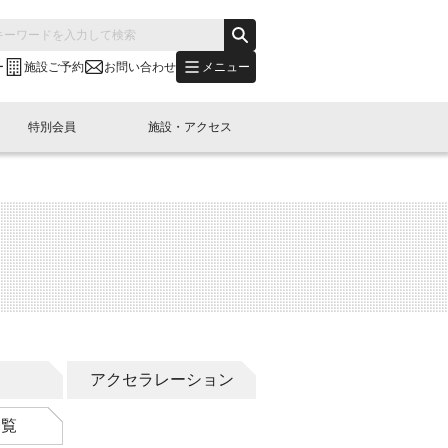
メニュー
ー
施設ご予約
お問い合わせ
特別会員
施設・アクセス
's "LINK-BioBAY TOKYO"？
s LINK-J WEST
申し込み
ご予約
(News Letter)
特別会員開催
ニュース・事業紹介
内容
橋コラム
出展・参加
イベント
B日本橋エリアについて
連
アクセラレーション
一覧