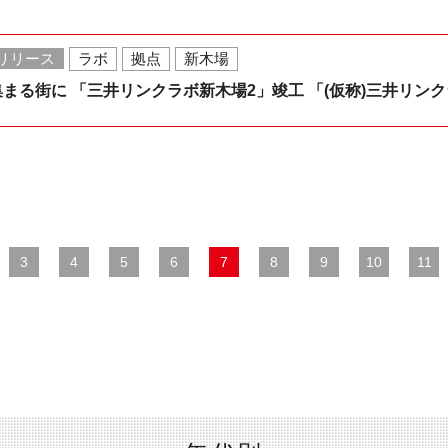
リリース
ラボ
拠点
新木場
まる街に 「三井リンクラボ新木場2」竣工 「(仮称)三井リン
3
4
5
6
7
8
9
10
11