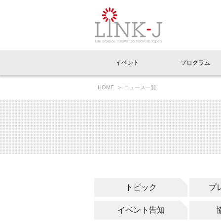
一般社団法人LI
イベント
プログラム
FAQ
イベントお知らせメール登録
HOME
ニュース一覧
イベント一覧
インタビュー・コラム一覧
ニュース一覧
Out of Box相談室
理事長挨拶
特別会員一覧
ラウンジ・会議室
LINK-J主催・共催
スペシャルインタビュー
トピック
特別
プレ
国内外連携
専用メニューはこちら
アクセス
LINK-J協賛・協力
連載コラム
メディア情報
出展
海外
組織概要
過去イベント
事務局だより
アクセラレーション
マイ
イベ
トピック
プ
協賛・協力
施設
イベント告知