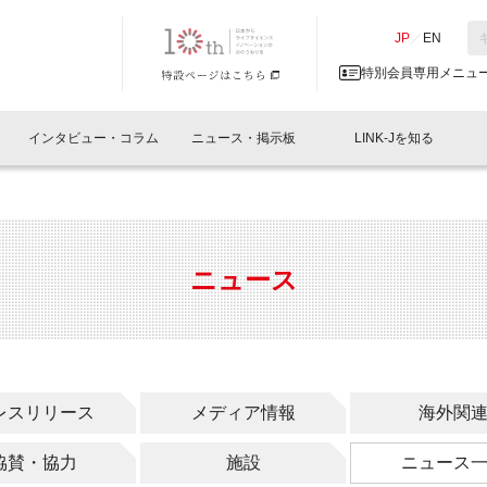
NK-J／LINK-J
JP
／
EN
特別会員専用メニュ
インタビュー・コラム
ニュース・掲示板
LINK-Jを知る
イベントレポート一覧
人と情報の交流掲示板一覧
What's "UNIKORN"？
Why in Nihonbashi
特別会員について
オフィス・ラボ
What
What’
入会
施設
会員開催
スリリース
ベンチャーインタビュー
LINK-J主催・共催
会員プレスリリース
会報誌 
サポーター紹介
事業
ニュース
閉じる
・参加
関連
サポーターコラム
LINK-J協賛・協力
募集
日本
パンフレット
GT
ページ
ント告知
レスリリース
メディア情報
海外関
協賛・協力
施設
ニュース