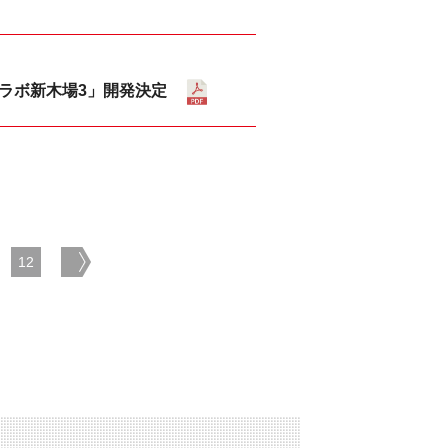
クラボ新木場3」開発決定
12
next