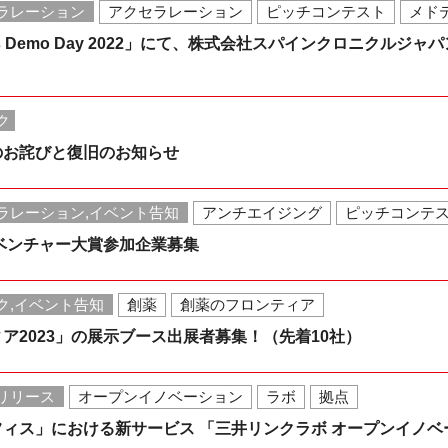
ラレーション
アクセラレーション
ピッチコンテスト
メド
ngels Demo Day 2022」にて、株式会社スパインクロニク
ク
のお詫びと復旧のお知らせ
ラレーション,イベント告知
アンチエイジング
ピッチコンテ
ベンチャー大賞参加企業募集
ク,イベント告知
創薬
創薬のフロンティア
ア2023」の展示ブース出展者募集！（先着10社）
リリース
オープンイノベーション
ラボ
拠点
ィス」における新サービス 「三井リンクラボ オープンイノ