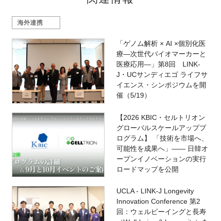
海外連携
「ゲノム解析 × AI ×個別化医
療―次世代バイオマーカーと
医療応用―」第8回 LINK-
J・UCサンディエゴ ライフサ
イエンス・シンポジウムを開
催（5/19）
【2026 KBIC・セルトリオン
グローバルスケールアッププ
ログラム】 「技術を市場へ、
可能性を成果へ」―― 日韓オ
ープンイノベーションの実行
ロードマップを公開
UCLA - LINK-J Longevity
Innovation Conference 第2
回：ウェルビーイングと長寿