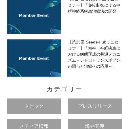
ミナー】「免疫制御による中
枢神経系疾患治療法の開発」
【第23回 Seeds-Hubミニセ
ミナー】「精神・神経疾患に
おける病態形成の共通メカニ
ズム～レトロトランスポゾン
の関与と治療への応用～」
カテゴリー
トピック
プレスリリース
メディア情報
海外関連