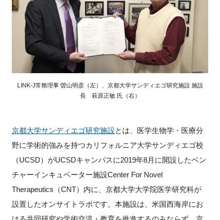
FAQ
イベントお知らせメール登録
LINK-J常務理事 曽山明彦（左）、京都大学サンディエゴ研究施設 施設
長 萩原正敏 氏（右）
京都大学サンディエゴ研究施設
とは、医学生物学・医療分
野に学術的強みを持つカリフォルニア大学サンディエゴ校
（UCSD）がUCSDキャンパスに2019年8月に開設したベン
チャーインキュベーター施設Center For Novel
Therapeutics（CNT）内に、京都大学大学院医学研究科が
設置したオンサイトラボです。本施設は、米国西海岸にお
ける共同研究や学術交流・教育を推進するのみならず、京