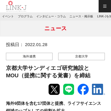
一般社団法人LINK-J／LINK-J
イベント
プログラム
インタビュー・コラム
ニュース・掲示板
LINK-J
JP
／
EN
ニュース
投稿日： 2022.01.28
海外連携
京都大学
特別会員専用メニュー
京都大学サンディエゴ研究施設と
施設ご予約
MOU（提携に関する覚書）を締結
お問い合わせ
海外9団体を含む17団体と提携、ライフサイエンス
マイページ
領域のハブとしての役割を拡大