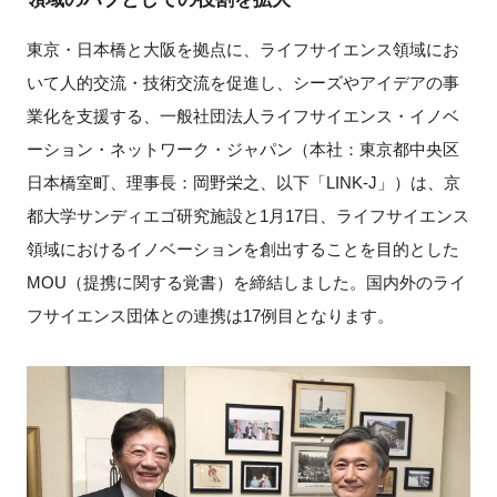
新規登録
東京・日本橋と大阪を拠点に、ライフサイエンス領域にお
いて人的交流・技術交流を促進し、シーズやアイデアの事
イベント
業化を支援する、一般社団法人ライフサイエンス・イノベ
ーション・ネットワーク・ジャパン（本社：東京都中央区
プログラム
日本橋室町、理事長：岡野栄之、以下「LINK-J」）は、京
都大学サンディエゴ研究施設と1月17日、ライフサイエンス
インタビュー・コラム
領域におけるイノベーションを創出することを目的とした
ニュース・掲示板
MOU（提携に関する覚書）を締結しました。国内外のライ
フサイエンス団体との連携は17例目となります。
LINK-Jを知る
特別会員
施設・アクセス