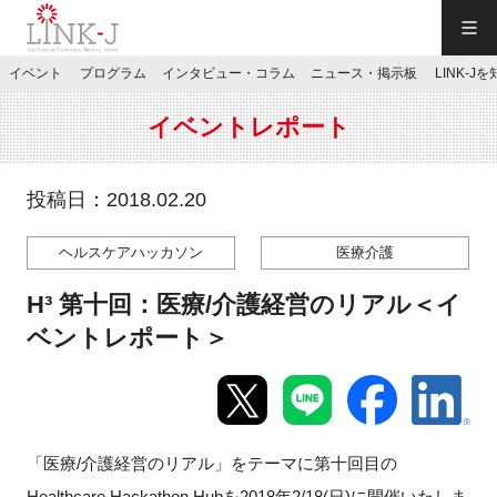
一般社団法人LINK-J／LINK-J
イベント
プログラム
インタビュー・コラム
ニュース・掲示板
LINK-J
JP
／
EN
イベントレポート
投稿日：2018.02.20
ヘルスケアハッカソン
医療介護
特別会員専用メニュー
H³ 第十回：医療/介護経営のリアル＜イ
施設ご予約
ベントレポート＞
お問い合わせ
「医療/介護経営のリアル」をテーマに第十回目の
マイページ
Healthcare Hackathon Hubを2018年2/18(日)に開催いたしま