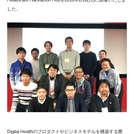
した。
新規登録
イベント
プログラム
インタビュー・コラム
ニュース・掲示板
LINK-Jを知る
特別会員
施設・アクセス
Digital Healthのプロダクトやビジネスモデルを構築する際