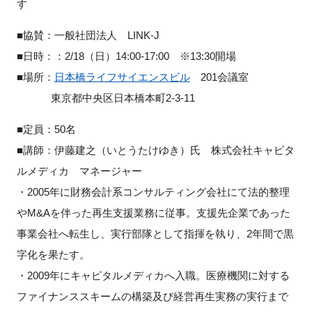
す
■協賛：一般社団法人 LINK-J
■日時：：2/18（日）14:00-17:00 ※13:30開場
■場所：
日本橋ライフサイエンスビル
201会議室
東京都中央区日本橋本町2-3-11
■定員：50名
■講師：伊藤建之（いとうたけゆき）氏 株式会社キャピタ
ルメディカ マネージャー
・2005年に財務会計系コンサルティング会社にて法的整理
やM&Aを伴った再生支援業務に従事。支援先企業であった
事業会社へ転生し、実行部隊として指揮を執り、2年間で黒
字化を果たす。
・2009年にキャピタルメディカへ入職。医療機関に対する
ファイナンススキームの構築及び経営再生実務の実行まで