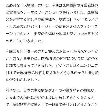
FAQ
に必要な「現場感」の中で、今回は医療機関や介護施設の
経営現場をテーマにワークショップを行いました。医療機
イベントお知らせメール登録
関を経営する難しさや醍醐味を、株式会社キャピタルメデ
ィカの経営戦略部マネージャーの伊藤建之様のファシリテ
ーションのもと、架空の具体例や演習を交えつつ理解を深
めることができました。
今回はリピーターの方とLINK-Jのお知らせから来ていただ
いた方などを中心に、医療/介護の経営について関心のある
参加者に集まって頂きました。ビジネス目線やエンジニア
目線で医療/介護の経営を捉えるとどうなるのか？活発な議
論が交わされました。
前半では、日本の主な病院グループや業界構造の概観や、
いままでの病床数がどのように推移してきたかをふまえ
て、病院経営の特徴として一般事業会社とはどうんなこと