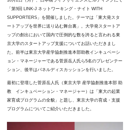
「第9回 LINK-J ネットワーキング・ナイト WITH
新規登録
SUPPORTERS」を開催しました。テーマは「東大発スタ
ートアップを世界に送り込む舞台裏」。大学発スタートア
イベント
ップの創出において国内で圧倒的な数を誇ると言われる東
プログラム
京大学のスタートアップ支援についてお話いただきまし
た。前半は東京大学産学協創推進本部助教インキュベーシ
インタビュー・コラム
ョン・マネージャーである菅原岳人氏ら5名のプレゼンテー
ション、後半はパネルディスカッションを行いました。
ニュース・掲示板
最初に登壇した菅原岳人氏（東京大学 産学協創推進本部 助
LINK-Jを知る
教 インキュベーション・マネージャー）は「東大の起業
家育成プログラムの全貌」と題し、東京大学の育成・支援
特別会員
プログラムについてご紹介いただきました。
施設・アクセス