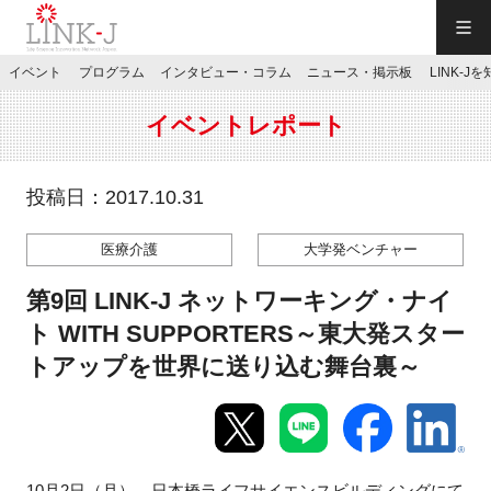
一般社団法人LINK-J／LINK-J
イベント
プログラム
インタビュー・コラム
ニュース・掲示板
LINK-J
JP
／
EN
イベントレポート
投稿日：2017.10.31
医療介護
大学発ベンチャー
特別会員専用メニュー
第9回 LINK-J ネットワーキング・ナイ
施設ご予約
ト WITH SUPPORTERS～東大発スター
トアップを世界に送り込む舞台裏～
お問い合わせ
マイページ
10月2日（月）、日本橋ライフサイエンスビルディングにて