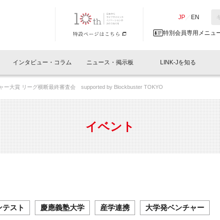
NK-J／LINK-J
JP
／
EN
特別会員専用メニュ
インタビュー・コラム
ニュース・掲示板
LINK-Jを知る
賞 リーグ横断最終審査会 supported by Blockbuster TOKYO
イベントレポート一覧
人と情報の交流掲示板一覧
What's "UNIKORN"？
Why in Nihonbashi
特別会員について
オフィス・ラボ
What
What’
入会
施設
会員開催
スリリース
ベンチャーインタビュー
LINK-J主催・共催
会員プレスリリース
会報誌 
サポーター紹介
事業
イベント
閉じる
・参加
関連
サポーターコラム
LINK-J協賛・協力
募集
日本
パンフレット
GT
ページ
ント告知
ンテスト
慶應義塾大学
産学連携
大学発ベンチャー