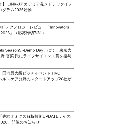
】 LINK-Jアカデミア発メドテックイノ
グラム2026始動
Tテクノロジーレビュー「Innovators
pan 2026」（応募締切7/31）
gels Season5 -Demo Day」にて、東京大
飯野 杏菜 氏にライフサイエンス賞を授与
）
】国内最大級ピッチイベント HVC
6 - ヘルスケア分野のスタートアップ20社が
先端オミクス解析技術UPDATE；その
026」開催のお知らせ