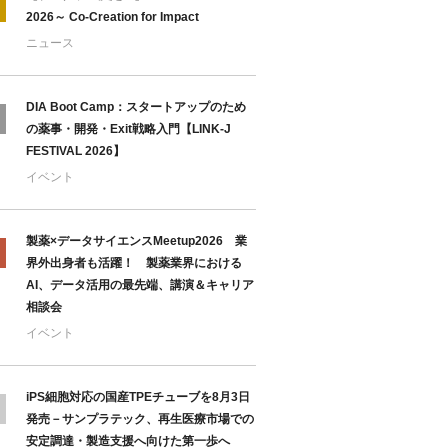
2026～ Co-Creation for Impact
ニュース
DIA Boot Camp：スタートアップのため
の薬事・開発・Exit戦略入門【LINK-J
FESTIVAL 2026】
イベント
製薬×データサイエンスMeetup2026 業
界外出身者も活躍！ 製薬業界における
AI、データ活用の最先端、講演＆キャリア
相談会
イベント
iPS細胞対応の国産TPEチューブを8月3日
発売－サンプラテック、再生医療市場での
安定調達・製造支援へ向けた第一歩へ