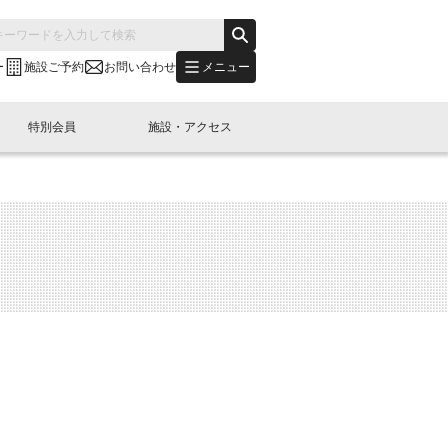
メニュー
ー
施設ご予約
お問い合わせ
特別会員
施設・アクセス
's "LINK-BioBAY TOKYO"？
s LINK-J WEST
申し込み
ご予約
(News Letter)
特別会員開催
ニュース・事業紹介
内容
橋コラム
出展・参加
イベント
B日本橋エリアについて