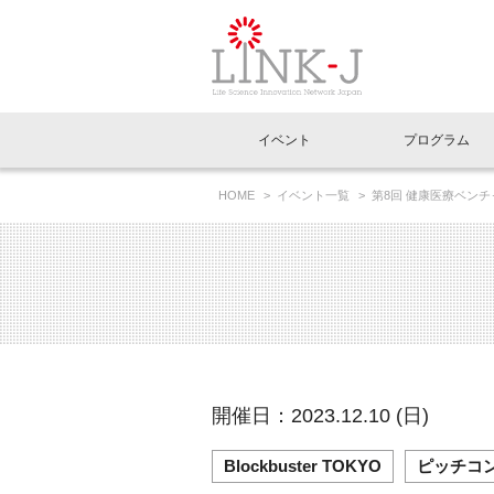
一般社団法人LI
イベント
プログラム
FAQ
イベントお知らせメール登録
HOME
イベント一覧
第8回 健康医療ベンチャー大
イベント一覧
インタビュー・コラム一覧
ニュース一覧
Out of Box相談室
理事長挨拶
特別会員一覧
ラウンジ・会議室
LINK-J主催・共催
スペシャルインタビュー
トピック
特別
プレ
国内外連携
専用メニューはこちら
アクセス
LINK-J協賛・協力
連載コラム
メディア情報
出展
海外
組織概要
過去イベント
事務局だより
アクセラレーション
マイ
イベ
開催日：2023.12.10 (日)
協賛・協力
施設
Blockbuster TOKYO
ピッチコ