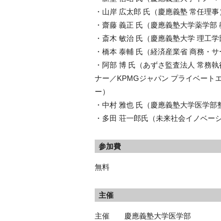
・山岸 広太郎 氏（慶應義塾 常任理事
・齋藤 義正 氏（慶應義塾大学薬学部
・斎木 敏治 氏（慶應義塾大学 理工
・橋本 泰輔 氏（経済産業省 商務・
・阿部 博 氏（あずさ監査法人 常務
ナー／KPMGジャパン プライベート
ー）
・中村 雅也 氏（慶應義塾大学医学部
・多田 荘一郎氏（未来社会イノベー
参加費
無料
主催
主催 慶應義塾大学医学部