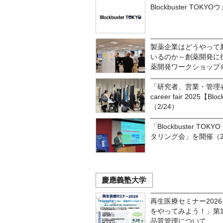
Blockbuster T
製薬企業はどうやって
いるのか～創薬開発に
薬開発ワークショップ
「研究者、営業・管理者のため
career fair 2025【B
（2/24）
「Blockbuster T
タリング会」を開催（2/
慶應義塾大学
再生医療セミナー202
をやってみよう！」第
品質管理について