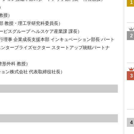
1
）
 教授）
学部 教授・理工学研究科委員長）
サービスグループ ヘルスケア産業課 課長）
2
執行理事 企業成長支援本部 インキュベーション部長 パート
エンタープライズセクター スタートアップ統轄パートナ
整形外科 教授）
ション株式会社 代表取締役社長）
3
4