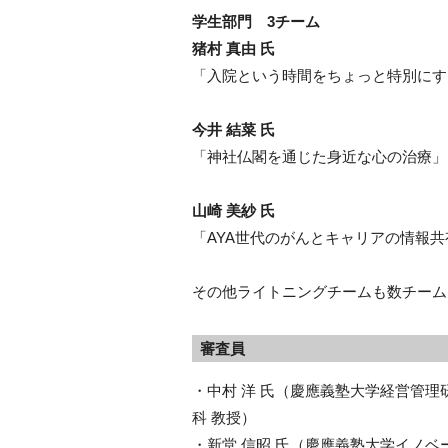
学生部門 3チーム
猪村 真由 氏
「入院という時間をちょっと特別にする、
今井 結菜 氏
「神社仏閣を通じた身近な心の治療」
山崎 美紗 氏
「AYA世代のがんとキャリアの情報
その他ライトニングチームも数チーム
審査員
・中村 洋 氏（慶應義塾大学経営管
科 教授）
・新堂 信昭 氏（慶應義塾大学イノ