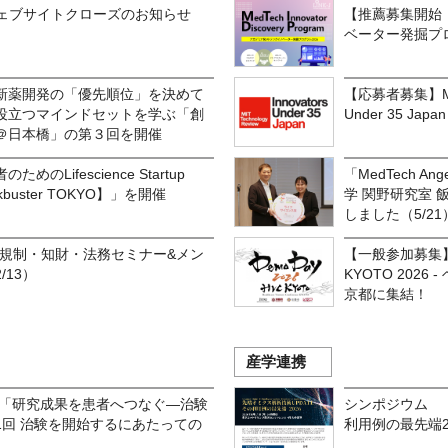
OKYOウェブサイトクローズのお知らせ
【推薦募集開始！
ベーター発掘プロ
新薬開発の「優先順位」を決めて
【応募者募集】MI
役立つマインドセットを学ぶ「創
Under 35 Ja
＠日本橋」の第３回を開催
のLifescience Startup
「MedTech An
lockbuster TOKYO】」を開催
学 関野研究室 
しました（5/21
OKYO 規制・知財・法務セミナー&メン
【一般参加募集
13）
KYOTO 202
京都に集結！
産学連携
6「研究成果を患者へつなぐ―治験
シンポジウム 「
1回 治験を開始するにあたっての
利用例の最先端2