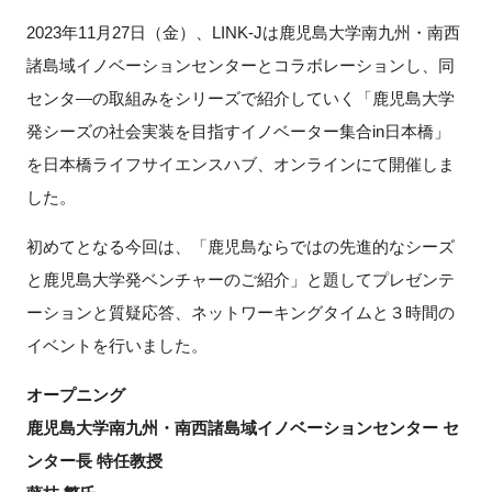
2023年
11
月
27
日（金）、LINK-Jは鹿児島大学南九州・南西
新規登録
諸島域イノベーションセンターとコラボレーションし、同
センタ―の取組みをシリーズで紹介していく「鹿児島大学
イベント
発シーズの社会実装を目指すイノベーター集合in日本橋」
プログラム
を日本橋ライフサイエンスハブ、オンラインにて開催しま
した。
インタビュー・コラム
初めてとなる今回は、「鹿児島ならではの先進的なシーズ
ニュース・掲示板
と鹿児島大学発ベンチャーのご紹介」と題してプレゼンテ
ーションと質疑応答、ネットワーキングタイムと３時間の
LINK-Jを知る
イベントを行いました。
特別会員
オープニング
鹿児島大学南九州・南西諸島域イノベーションセンター セ
施設・アクセス
ンター長 特任教授