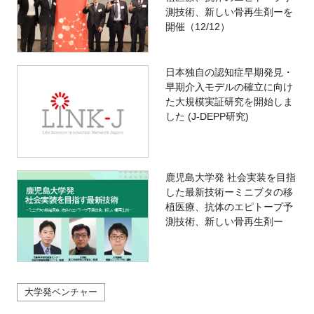
測技術、新しい骨再生剤ーを
開催（12/12）
日本独自の認知症早期発見・
早期介入モデルの確立に向け
た大規模実証研究を開始しま
した (J-DEPP研究)
鹿児島大学発 社会実装を目指
した最新技術ーミニブタの移
植医療、抗体のエピトープ予
測技術、新しい骨再生剤ー
大学発ベンチャー