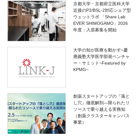
京都大学・京都府立医科大学
近接のP2/BSL-2対応シェア型
ウェットラボ 「Share Lab
EVER SHIMOGAMO」2026
年度：入居募集を開始
大学の知が医療を動かす~慶
應義塾大学医学部発ベンチャ
ー・サミット~Featured by
KPMG~
創薬スタートアップの『落と
し穴』徹底解剖―限られたリ
ソースで乗り越える実務知
（創薬クラスターキャンパス
事業）