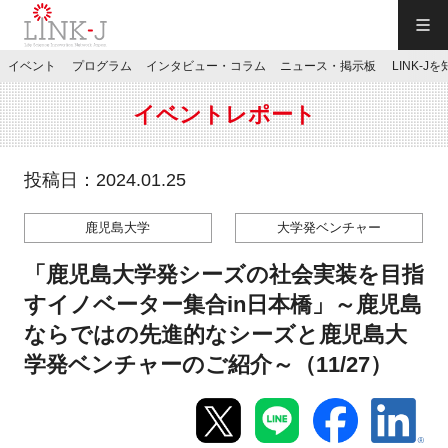
一般社団法人LINK-J／LINK-J
イベント
プログラム
インタビュー・コラム
ニュース・掲示板
LINK-J
JP
／
EN
イベントレポート
投稿日：2024.01.25
鹿児島大学
大学発ベンチャー
特別会員専用メニュー
「鹿児島大学発シーズの社会実装を目指
施設ご予約
すイノベーター集合in日本橋」～鹿児島
ならではの先進的なシーズと鹿児島大
お問い合わせ
学発ベンチャーのご紹介～（11/27）
マイページ