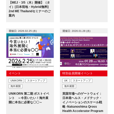
【MEJ・3/5（木）開催】（タ
イ）[日本現地・Hybrid/無料]
2nd ME Thailandセミナーのご
案内
開催日: 2026.02.25 (水)
開催日: 2026.01.28 (水)
イベント
特別会員開催イベント
UNIKORN
スタートアップ
UK
スタートアップ
海外展開
海外展開
UNIKORN 第二期 ポストイベ
英国市場へのゲートウェイ：
ント ～今言いたい！海外展
日本発ヘルス・メドテック・
開に本当に必要な〇〇～
イノベーションのスケール戦
略 -Nakanoshima Qross
Health Accelerator Program