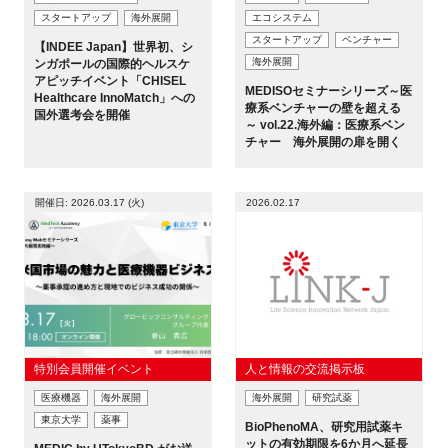
スタートアップ
海外展開
エコシステム
スタートアップ
ベンチャー
【INDEE Japan】世界初、シ
海外展開
ンガポールの国際的ヘルスケ
アピッチイベント「CHISEL
MEDISOセミナーシリーズ～医
Healthcare InnoMatch」への
療系ベンチャーの壁を超える
国外選考会を開催
～ vol.22.海外編：医療系ベン
チャー 海外展開の扉を開く
開催日: 2026.03.17 (火)
2026.02.17
特別会員開催イベント
人と情報の交流掲示板
医療機器
海外展開
海外展開
研究試薬
東京大学
薬事
BioPhenoMA、研究用試薬キ
ットの有効期限を6か月へ延長