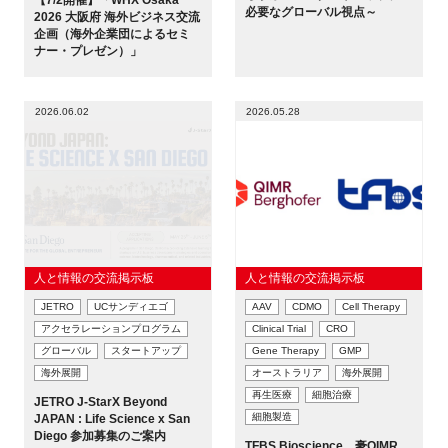
【7/2開催】「WHX Osaka
必要なグローバル視点～
2026 大阪府 海外ビジネス交流
企画（海外企業団によるセミ
ナー・プレゼン）」
閉じる
2026.06.02
2026.05.28
人と情報の交流掲示板
人と情報の交流掲示板
JETRO
UCサンディエゴ
AAV
CDMO
Cell Therapy
アクセラレーションプログラム
Clinical Trial
CRO
グローバル
スタートアップ
Gene Therapy
GMP
海外展開
オーストラリア
海外展開
再生医療
細胞治療
JETRO J-StarX Beyond
細胞製造
JAPAN : Life Science x San
Diego 参加募集のご案内
TFBS Bioscience、豪QIMR