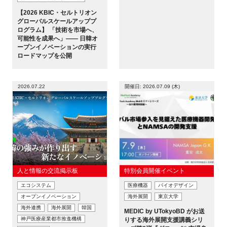
【2026 KBIC・セルトリオン
新規登録
グローバルスケールアッププ
ログラム】 「技術を市場へ、
可能性を成果へ」―― 日韓オ
イベント
ープンイノベーションの実行
ロードマップを公開
プログラム
2026.07.22
開催日: 2026.07.09 (木)
インタビュー・コラム
ニュース・掲示板
LINK-Jを知る
人と情報の交流掲示板
特別会員開催イベント
特別会員
エコシステム
医療機器
バイオデザイン
オープンイノベーション
海外展開
東京大学
施設・アクセス
海外連携
海外展開
韓国
MEDIC by UTokyoBD がお送
神戸医療産業都市推進機構
りする海外展開支援講義シリ