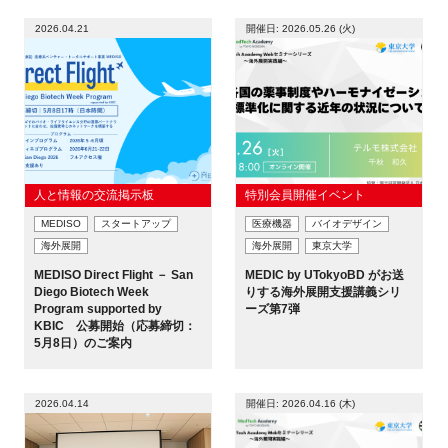
2026.04.21
開催日: 2026.05.26 (火)
人と情報の交流掲示板
特別会員開催イベント
MEDISO
スタートアップ
医療機器
バイオデザイン
海外展開
海外展開
東京大学
MEDISO Direct Flight － San
MEDIC by UTokyoBD がお送
Diego Biotech Week
りする海外展開支援講義シリ
Program supported by
ーズ第7弾
KBIC 公募開始（応募締切：
5月8日）のご案内
2026.04.14
開催日: 2026.04.16 (木)