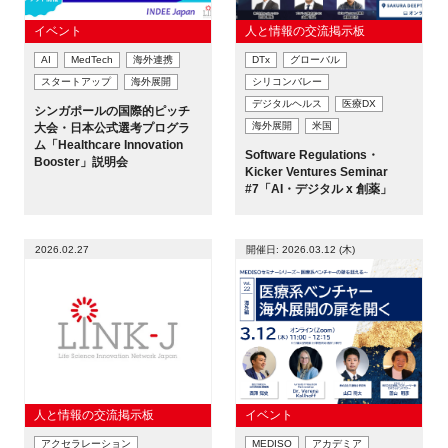
イベント
人と情報の交流掲示板
AI
MedTech
海外連携
DTx
グローバル
スタートアップ
海外展開
シリコンバレー
デジタルヘルス
医療DX
シンガポールの国際的ピッチ
海外展開
米国
大会・日本公式選考プログラ
ム「Healthcare Innovation
Software Regulations・
Booster」説明会
Kicker Ventures Seminar
#7「AI・デジタル x 創薬」
2026.02.27
開催日: 2026.03.12 (木)
人と情報の交流掲示板
イベント
アクセラレーション
MEDISO
アカデミア