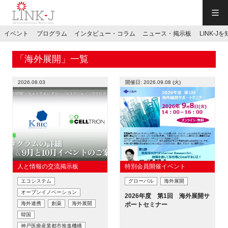
一般社団法人LINK-J／LINK-J
イベント
プログラム
インタビュー・コラム
ニュース・掲示板
LINK-J
JP
／
EN
「海外展開」一覧
2026.08.03
開催日: 2026.09.08 (火)
特別会員専用メニュー
施設ご予約
人と情報の交流掲示板
特別会員開催イベント
エコシステム
グローバル
海外展開
お問い合わせ
オープンイノベーション
2026年度 第1回 海外展開サ
海外連携
創薬
海外展開
ポートセミナー
マイページ
韓国
神戸医療産業都市推進機構