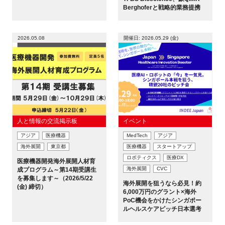
Berghoferと戦略的業務提携
2026.05.08
開催日: 2026.05.29 (金)
人と情報の交流掲示板
イベント
アジア
医療機器
MedTech
アジア
海外展開
東京都
医療機器
スタートアップ
ロボティクス
医療DX
医療機器開発海外展開人材育
海外展開
CVC
成プログラム～第14期受講生
を募集します～（2026/5/22
海外展開を狙うなら必見！約
(金) 締切）
6,000万円のグラント×海外
PoC機会をかけたシンガポー
ルヘルスケアピッチ日本選考