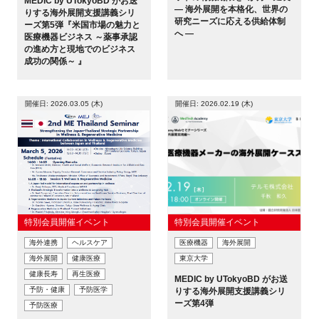
MEDIC by UTokyoBD がお送
— 海外展開を本格化、世界の
りする海外展開支援講義シリ
研究ニーズに応える供給体制
ーズ第5弾『米国市場の魅力と
へ —
医療機器ビジネス ～薬事承認
の進め方と現地でのビジネス
成功の関係～ 』
開催日: 2026.03.05 (木)
開催日: 2026.02.19 (木)
特別会員開催イベント
特別会員開催イベント
海外連携
ヘルスケア
医療機器
海外展開
海外展開
健康医療
東京大学
健康長寿
再生医療
MEDIC by UTokyoBD がお送
予防・健康
予防医学
りする海外展開支援講義シリ
ーズ第4弾
予防医療