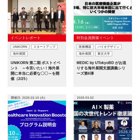
イベントレポート
特別会員開催イベント
UNIKORN
スタートアップ
医療機器
バイオデザイン
海外展開
海外展開
東京大学
UNIKORN 第二期 ポストイベ
MEDIC by UTokyoBD がお送
ント ～今言いたい！海外展
りする海外展開支援講義シリ
開に本当に必要な〇〇～を開
ーズ第6弾
催（2/25）
開催日: 2026.03.10 (火)
2026.03.02