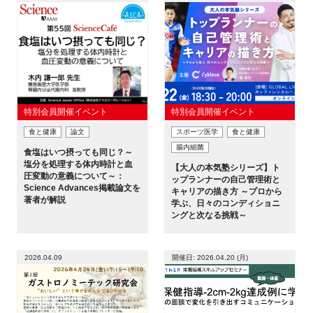
閉じる
特別会員開催イベント
特別会員開催イベント
食と健康
論文
スポーツ医学
食と健康
腸内細菌
食塩はいつ摂っても同じ？～
塩分を処理する体内時計と血
【大人の本気塾シリーズ】ト
圧変動の意義について～：
ップランナーの自己管理術と
Science Advances掲載論文を
キャリアの描き方 ～プロから
著者が解説
学ぶ、日々のコンディショニ
ングと次なる挑戦～
2026.04.09
開催日: 2026.04.20 (月)