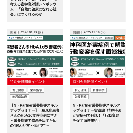
考える産学官対話シンポジウ
ム 「自然に健康になれる社
会」はつくれるのか
開催日: 2026.01.19 (月)
開催日: 2025.12.16 (火)
特別会員開催イベント
特別会員開催イベント
食と健康
栄養指導
食と健康
精神科学
糖尿病治療
栄養指導
【N・Partner栄養指導スキル
N・Partner栄養指導スキルア
アップセミナー】_ 糖尿病患者
ップセミナー実践編_精神科医
さんのHbA1c改善症例に学ぶ
が実症例で解説！「行動変容
～栄養指導で成果を出すため
を促す面談技術」
の"関わり方・伝え方"～