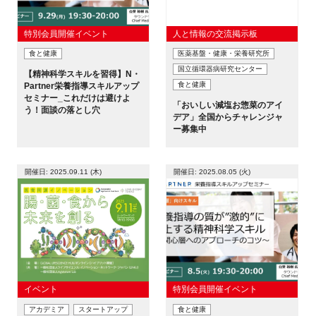
特別会員開催イベント
人と情報の交流掲示板
食と健康
医薬基盤・健康・栄養研究所
国立循環器病研究センター
【精神科学スキルを習得】N・
食と健康
Partner栄養指導スキルアップ
セミナー_これだけは避けよ
「おいしい減塩お惣菜のアイ
う！面談の落とし穴
デア」全国からチャレンジャ
ー募集中
開催日: 2025.09.11 (木)
開催日: 2025.08.05 (火)
イベント
特別会員開催イベント
アカデミア
スタートアップ
食と健康