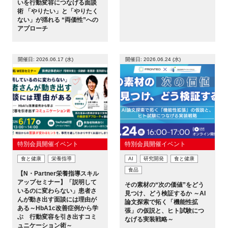
いを行動変容につなげる面談
術 「やりたい」と「やりたく
新規登録
ない」が揺れる “両価性”への
アプローチ
イベント
開催日: 2026.06.17 (水)
開催日: 2026.06.24 (水)
プログラム
インタビュー・コラム
ニュース・掲示板
特別会員開催イベント
特別会員開催イベント
LINK-Jを知る
食と健康
栄養指導
AI
研究開発
食と健康
食品
【N・Partner栄養指導スキル
特別会員
アップセミナー】「説明して
その素材の“次の価値”をどう
いるのに変わらない」患者さ
見つけ、どう検証するか ～AI
んが動き出す面談には理由が
論文探索で拓く「機能性拡
施設・アクセス
ある～HbA1c改善症例から学
張」の仮説と、ヒト試験につ
ぶ 行動変容を引き出すコミ
なげる実装戦略～
ュニケーション術～