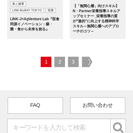
食と健康
【「無関心層」向けスキル】
LINK-BioBAY TOKYO
医療
N・Partner栄養指導スキルア
ップセミナー_栄養指導の質
LINK-J×AgVenture Lab『医食
が”激的”に向上する精神科学
同源イノベーション：腸・
スキル～無関心層へのアプロ
菌・食から未来を創る』
ーチのコツ～
1
2
3
next
FAQ
お問い合わせ