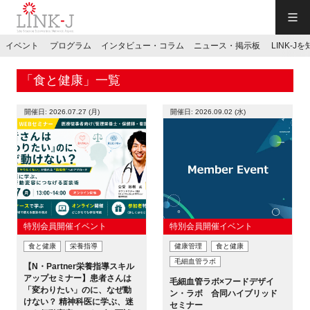
一般社団法人LINK-J／LINK-J
イベント
プログラム
インタビュー・コラム
ニュース・掲示板
LINK-J
JP
／
EN
「食と健康」一覧
開催日: 2026.07.27 (月)
開催日: 2026.09.02 (水)
特別会員専用メニュー
施設ご予約
特別会員開催イベント
特別会員開催イベント
食と健康
栄養指導
健康管理
食と健康
お問い合わせ
毛細血管ラボ
【N・Partner栄養指導スキル
アップセミナー】患者さんは
毛細血管ラボ×フードデザイ
「変わりたい」のに、なぜ動
マイページ
ン・ラボ 合同ハイブリッド
けない？ 精神科医に学ぶ、迷
セミナー