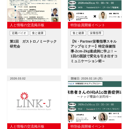
人と情報の交流掲示板
特別会員開催イベント
近畿バイオ
食と健康
食と健康
栄養指導
第1回 ガストロノミーテック
【N・Partner栄養指導スキル
研究会
アップセミナー】特定保健指
導-2cm-2kg達成例に学ぶ！～
1回の面談で変化を引き出すコ
ミュニケーション術～
2026.03.02
開催日: 2026.02.16 (月)
人と情報の交流掲示板
特別会員開催イベント