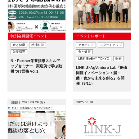
特別会員開催イベント
イベントレポート
食と健康
精神科学
アカデミア
スタートアップ
栄養指導
食と健康
LINK-BioBAY TOKYO
医療
N・Partner栄養指導スキルア
ップセミナー_ 実症例で学ぶ動
LINK-J×AgVenture Lab『医食
機づけ面接 vol.1
同源イノベーション：腸・
菌・食から未来を創る』を開
催（9/11）
開催日: 2025.09.29 (月)
2025.08.18