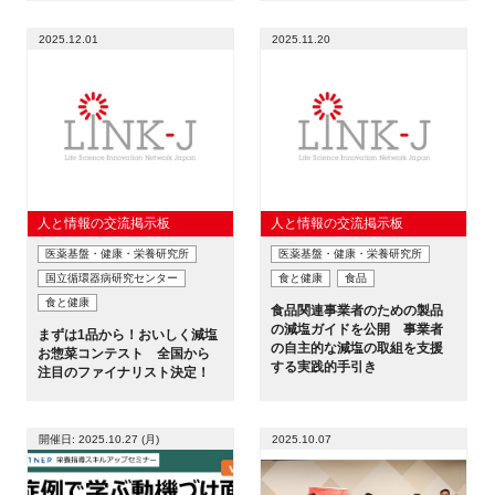
2025.12.01
2025.11.20
人と情報の交流掲示板
人と情報の交流掲示板
医薬基盤・健康・栄養研究所
医薬基盤・健康・栄養研究所
国立循環器病研究センター
食と健康
食品
食と健康
食品関連事業者のための製品
の減塩ガイドを公開 事業者
まずは1品から！おいしく減塩
の自主的な減塩の取組を支援
お惣菜コンテスト 全国から
する実践的手引き
注目のファイナリスト決定！
開催日: 2025.10.27 (月)
2025.10.07