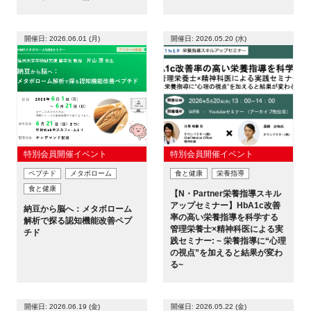
FAQ
開催日: 2026.06.01 (月)
開催日: 2026.05.20 (水)
イベントお知らせメール登録
特別会員開催イベント
特別会員開催イベント
ペプチド
メタボローム
食と健康
栄養指導
食と健康
【N・Partner栄養指導スキル
アップセミナー】HbA1c改善
納豆から脳へ：メタボローム
率の高い栄養指導を科学する
解析で探る認知機能改善ペプ
管理栄養士×精神科医による実
チド
践セミナー: ~ 栄養指導に“心理
の視点”を加えると結果が変わ
る~
開催日: 2026.06.19 (金)
開催日: 2026.05.22 (金)