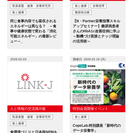
医薬基盤・健康・栄養研究所
食と健康
栄養指導
食と健康
糖尿病治療
同じ食事内容でも吸収される
【N・Partner栄養指導スキル
エネルギーは異なる？ ～食
アップセミナー】糖尿病患者
事や健康状態で変わる「消化
さんのHbA1c改善症例に学ぶ
可能エネルギー」の最新レビ
～動機づけ面接とナッジ理論
ュー～_
の活用術～
2026.02.03
開催日: 2026.02.16 (月)
人と情報の交流掲示板
特別会員開催イベント
医薬基盤・健康・栄養研究所
食と健康
食と健康
CopeLab.特別講座「新時代の
データ栄養学」
食環境づくりと日本版NPMを