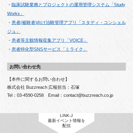
・
臨床試験業務とプロジェクトの運用管理システム「Study
Works」
・
患者(被験者)向け治験管理アプリ「スタディ・コンシェル
ジュ」
・
患者等主観情報収集アプリ「VOICE」
・
患者特化型SNSサービス「ミライク」
お問い合わせ先
【本件に関するお問い合わせ】

株式会社 Buzzreach 広報担当：石塚

Tel：03-4590-0258　Email：contact@buzzreach.co.jp
LINK-J
最新イベント情報を
配信