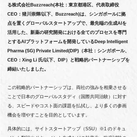
る株式会社Buzzreach(本社：東京都港区、代表取締役
FAQ
CEO：猪川崇輝/以下、Buzzreach)は、シンガポールに拠
点を置くグローバルスタートアップで、最先端の生成AIを
イベントお知らせメール登録
活用した、新薬の研究開発における全てのプロセスを専門
とするAIプラットフォームを開発しているDeep Intelligent
Pharma (SG) Private Limited(DIP)（本社：シンガポール、
CEO：Xing Li 氏/以下、DIP）と戦略的パートナーシップを
締結いたしました。
この戦略的パートナーシップは、両社の強みを相乗させる
ことで日本のグローバルスタディ（国際共同治験）に対す
る、スピードやコスト面の課題を払拭し、より多くの参画
機会を増やすことを目的としています。
具体的には、サイトスタートアップ（SSU）※1 のドキュ