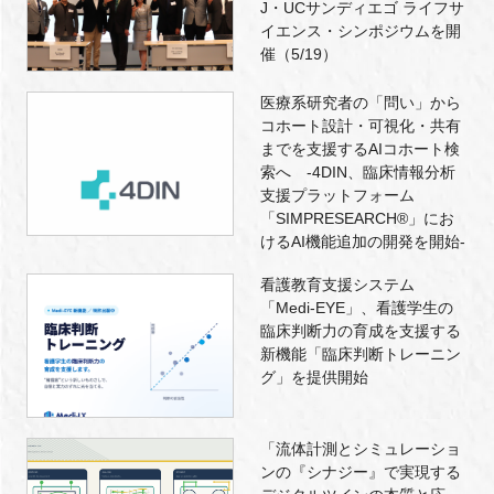
J・UCサンディエゴ ライフサ
イエンス・シンポジウムを開
催（5/19）
医療系研究者の「問い」から
コホート設計・可視化・共有
までを支援するAIコホート検
索へ -4DIN、臨床情報分析
支援プラットフォーム
「SIMPRESEARCH®」にお
けるAI機能追加の開発を開始-
看護教育支援システム
「Medi-EYE」、看護学生の
臨床判断力の育成を支援する
新機能「臨床判断トレーニン
グ」を提供開始
「流体計測とシミュレーショ
ンの『シナジー』で実現する