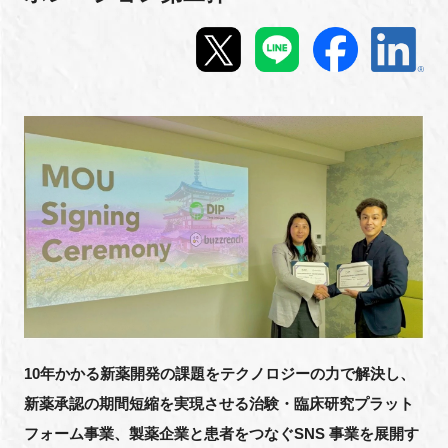
新規登録
イベント
プログラム
インタビュー・コラム
ニュース・掲示板
LINK-Jを知る
特別会員
10年かかる新薬開発の課題をテクノロジーの力で解決し、
新薬承認の期間短縮を実現させる治験・臨床研究プラット
施設・アクセス
フォーム事業、製薬企業と患者をつなぐSNS 事業を展開す