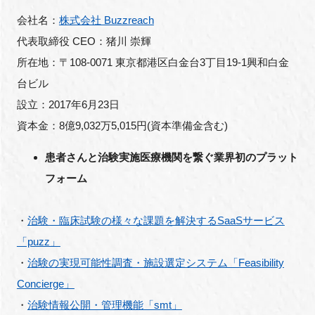
会社名：
株式会社 Buzzreach
代表取締役 CEO：猪川 崇輝
所在地：〒108-0071 東京都港区白金台3丁目19-1興和白金
台ビル
設立：2017年6月23日
資本金：8億9,032万5,015円(資本準備金含む)
患者さんと治験実施医療機関を繋ぐ業界初のプラット
フォーム
・
治験・臨床試験の様々な課題を解決するSaaSサービス
「puzz」
・
治験の実現可能性調査・施設選定システム「Feasibility
Concierge」
・
治験情報公開・管理機能「smt」