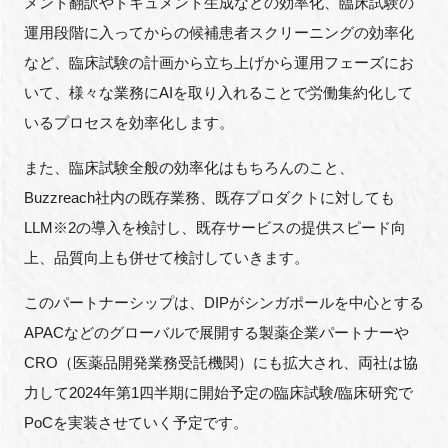
メント翻訳やドキュメント生成などの効率化、臨床試験の
運用段階に入ってからの候補患者スクリーニングの効率化
など、臨床試験の計画から立ち上げから運用フェーズにお
閉じる
いて、様々な業務にAIを取り入れることで労働集約化して
いるプロセスを効率化します。
また、臨床試験全般の効率化はもちろんのこと、
Buzzreach社内の既存業務、既存プロダクトに対しても
LLM※2の導入を検討し、既存サービスの提供スピード向
上、品質向上も併せて検討していきます。
このパートナーシップは、DIPがシンガポールを中心とする
APACなどのグローバルで展開する製薬企業パートナーや
CRO（医薬品開発業務受託機関）にも拡大され、両社は協
力して2024年第1四半期に開始予定の臨床試験/臨床研究で
PoCを実装させていく予定です。