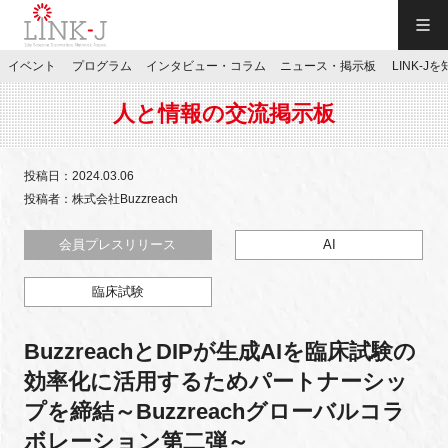
一般社団法人LINK-J／LINK-J
イベント
プログラム
インタビュー・コラム
ニュース・掲示板
LINK-J
JP
／
EN
人と情報の交流掲示板
投稿日：2024.03.06
投稿者：株式会社Buzzreach
特別会員専用メニュー
会員プレスリリース
AI
臨床試験
施設ご予約
BuzzreachとDIPが生成AIを臨床試験の
お問い合わせ
効率化に活用するためパートナーシッ
プを締結～Buzzreachグローバルコラ
マイページ
ボレーション第二弾～