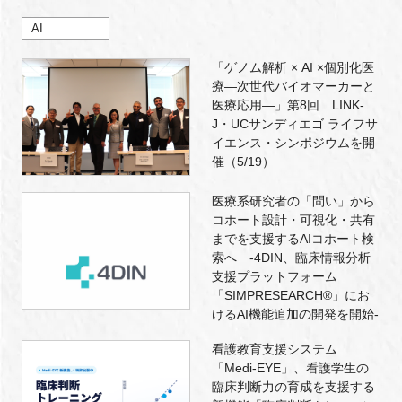
AI
「ゲノム解析 × AI ×個別化医
療―次世代バイオマーカーと
医療応用―」第8回 LINK-
J・UCサンディエゴ ライフサ
イエンス・シンポジウムを開
催（5/19）
医療系研究者の「問い」から
コホート設計・可視化・共有
までを支援するAIコホート検
索へ -4DIN、臨床情報分析
支援プラットフォーム
「SIMPRESEARCH®」にお
けるAI機能追加の開発を開始-
看護教育支援システム
「Medi-EYE」、看護学生の
臨床判断力の育成を支援する