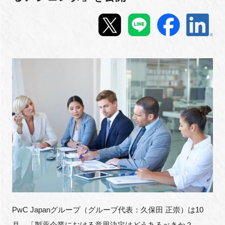
新規登録
イベント
プログラム
インタビュー・コラム
ニュース・掲示板
LINK-Jを知る
特別会員
施設・アクセス
PwC Japanグループ（グループ代表：久保田 正崇）は10
月、「製薬企業における意思決定はどうあるべきか？