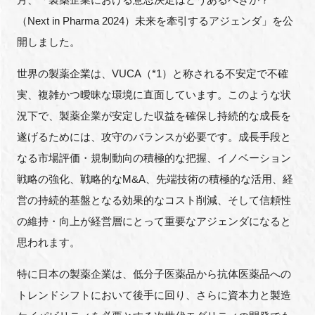
FAQ
（Next in Pharma 2024）未来を牽引するアジェンダ」を公
開しました。
イベントお知らせメール登録
世界の製薬企業は、VUCA（
*1）
と称される不安定で不確
実、複雑かつ曖昧な環境に直面しています。このような状
況下で、製薬企業が安定した収益を確保し持続的な成長を
遂げるためには、攻守のバランスが必要です。成長手段と
なる市場評価・規制動向の積極的な把握、イノベーション
戦略の強化、戦略的なM&A、先端技術の積極的な活用、経
営の持続的基盤となる効果的なコスト削減、そして信頼性
の維持・向上が経営層にとって重要なアジェンダになると
思われます。
特に日本の製薬企業は、低分子医薬品から抗体医薬品への
トレンドシフトにおいて後手に回り、さらに資本力と製造