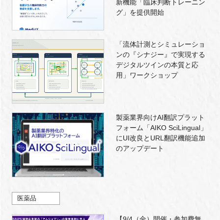
新機能「臨床判断トレーニン
グ」を提供開始
「流体計測とシミュレーショ
ンの『シナジー』で実現する
デジタルツインの本質と応
用」ワークショップ
製薬業界向けAI翻訳プラット
フォーム「AIKO SciLingual」
にUI改良とURL翻訳機能追加
のアップデート
医薬品
【9/4（金）開催・参加費無