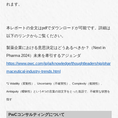
れます。
本レポートの全文はpdfでダウンロードが可能です。詳細は
以下のリンクからご覧ください。
製薬企業における意思決定はどうあるべきか？（Next in
Pharma 2024）未来を牽引するアジェンダ
https://www.pwc.com/jp/ja/knowledge/thoughtleadership/phar
maceutical-industry-trends.html
*1 Volatility（変動性）、Uncertainty（不確実性）、Complexity（複雑性）、
Ambiguity（曖昧性）という4つの言葉の頭文字をとった造語で、不確実な状態を
指す
PwCコンサルティングについて