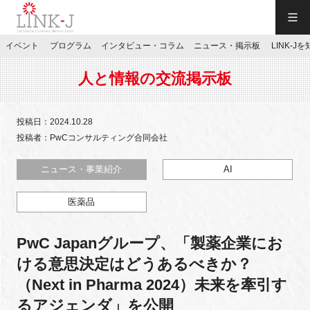
一般社団法人LINK-J／LINK-J
イベント
プログラム
インタビュー・コラム
ニュース・掲示板
LINK-J
JP
／
EN
人と情報の交流掲示板
投稿日：2024.10.28
投稿者：PwCコンサルティング合同会社
特別会員専用メニュー
ニュース・事業紹介
AI
医薬品
施設ご予約
PwC Japanグループ、「製薬企業にお
お問い合わせ
ける意思決定はどうあるべきか？
（Next in Pharma 2024）未来を牽引す
マイページ
るアジェンダ」を公開