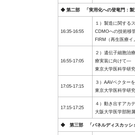
◆ 第二部 「実用化への登竜門：製
１）製造に関する
16:35‐16:55
CDMOへの技術移
FIRM（再生医療
２）遺伝子細胞治療
16:55‐17:05
療実装に向けて―
東京大学医科学研究
３）AAVベクター
17:05‐17:15
東京大学医科学研究
４）動き出すアカ
17:15‐17:25
大阪大学医学部附属
◆ 第三部 「パネルディスカッシ