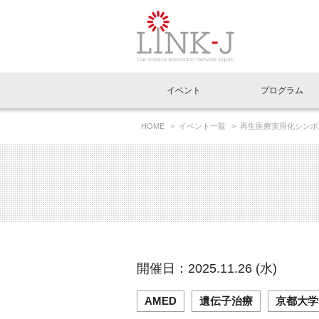
一般社団法人LI
イベント
プログラム
FAQ
イベントお知らせメール登録
HOME
イベント一覧
再生医療実用化シンポジウム 
イベント一覧
インタビュー・コラム一覧
ニュース一覧
Out of Box相談室
理事長挨拶
特別会員一覧
ラウンジ・会議室
LINK-J主催・共催
スペシャルインタビュー
トピック
特別
プレ
国内外連携
専用メニューはこちら
アクセス
LINK-J協賛・協力
連載コラム
メディア情報
出展
海外
組織概要
過去イベント
事務局だより
アクセラレーション
マイ
イベ
開催日：2025.11.26 (水)
協賛・協力
施設
AMED
遺伝子治療
京都大学