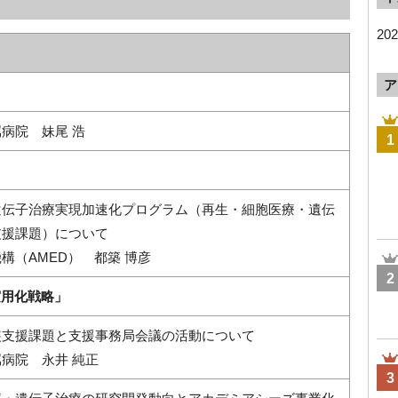
20
ア
病院 妹尾 浩
1
遺伝子治療実現加速化プログラム（再生・細胞医療・遺伝
支援課題）について
構（AMED） 都築 博彦
2
実用化戦略」
装支援課題と支援事務局会議の活動について
病院 永井 純正
3