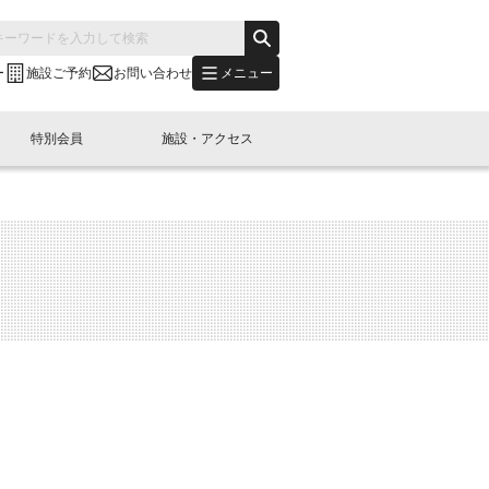
メニュー
ー
施設ご予約
お問い合わせ
特別会員
施設・アクセス
's "LINK-BioBAY TOKYO"？
s LINK-J WEST
申し込み
ご予約
(News Letter)
特別会員開催
ニュース・事業紹介
内容
橋コラム
出展・参加
イベント
B日本橋エリアについて