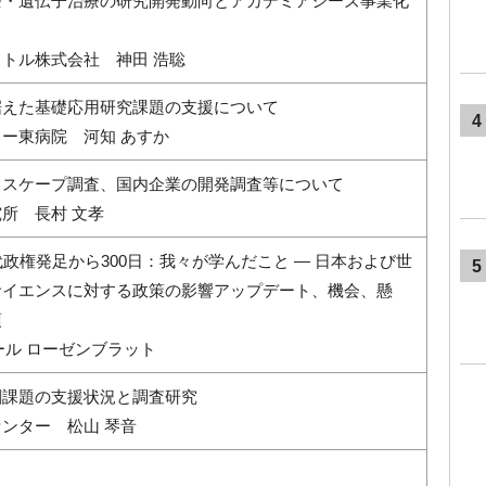
療・遺伝子治療の研究開発動向とアカデミアシーズ事業化
トル株式会社 神田 浩聡
据えた基礎応用研究課題の支援について
4
ー東病院 河知 あすか
ドスケープ調査、国内企業の開発調査等について
所 長村 文孝
代政権発足から300日：我々が学んだこと ― 日本および世
5
サイエンスに対する政策の影響アップデート、機会、懸
項
ール ローゼンブラット
創課題の支援状況と調査研究
ンター 松山 琴音