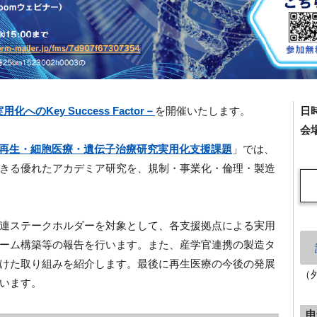
のKey Success Factor－
を開催いたします。
日
会
再生・細胞医療・遺伝子治療研究実用化支援課題
」では、
きる優れたアカデミア研究を、規制・事業化・倫理・製造
連ステークホルダーを対象として、各支援拠点による実用
ーム構築等の報告を行います。また、産学官連携の製造タ
けた取り組みを紹介します。最後に再生医療の今後の発展
（
行います。
申