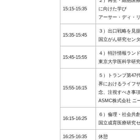
２）再生・細胞医
15:15‐15:35
に向けた学び
アーサー・ディ・リ
３）出口戦略を見
15:35‐15:45
国立がん研究センタ
４）特許情報ラン
15:45‐15:55
東京大学医科学研究
５）トランプ第47
界におけるライフ
15:55‐16:15
念、注視すべき事
ASMC株式会社 ニ
６）倫理・社会共
16:15‐16:25
国立成育医療研究セ
16:25‐16:35
休憩