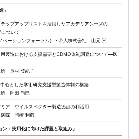
造」
ステップアップリストを活用したアカデミアシーズの
管について
イノベーションフォーラム）・帝人株式会社 山元 崇
用製造における支援需要とCDMO体制調査について―医
所 長村 登紀子
を中心とした学術研究支援型製造体制の構築
所 岡田 尚巳
デミア ウイルスベクター製造拠点の利活用
病院 岡崎 利彦
ョン：実用化に向けた課題と取組み」