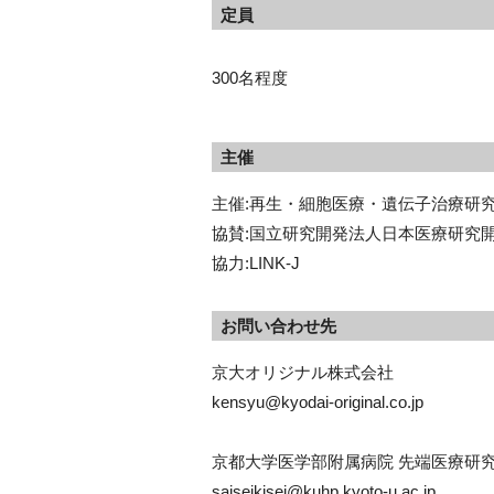
定員
300名程度
主催
主催:再生・細胞医療・遺伝子治療研
協賛:国立研究開発法人日本医療研究開
協力:LINK-J
お問い合わせ先
京大オリジナル株式会社
kensyu@kyodai-original.co.jp
京都大学医学部附属病院 先端医療研究開発
saiseikisei@kuhp.kyoto-u.ac.jp