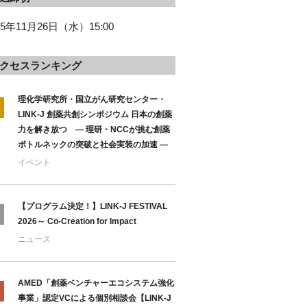
25年11月26日（水）15:00
クセスランキング
理化学研究所・国立がん研究センター・
LINK-J 創薬共創シンポジウム 日本の創薬
力を解き放つ ― 理研・NCCが挑む創薬
ボトルネックの突破と社会実装の加速 ―
イベント
【プログラム決定！】LINK-J FESTIVAL
2026～ Co-Creation for Impact
ニュース
AMED「創薬ベンチャーエコシステム強化
事業」認定VCによる個別相談会【LINK-J