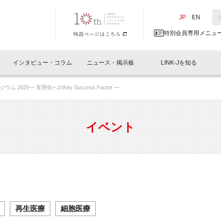
NK-J／LINK-J
JP
／
EN
特別会員専用メニュ
インタビュー・コラム
ニュース・掲示板
LINK-Jを知る
2025― 実用化へのKey Success Factor ―
イベントレポート一覧
人と情報の交流掲示板一覧
What's "UNIKORN"？
Why in Nihonbashi
特別会員について
オフィス・ラボ
What
What’
入会
施設
会員開催
スリリース
ベンチャーインタビュー
LINK-J主催・共催
会員プレスリリース
会報誌 
サポーター紹介
事業
イベント
閉じる
・参加
関連
サポーターコラム
LINK-J協賛・協力
募集
日本
パンフレット
GT
ページ
ント告知
再生医療
細胞医療