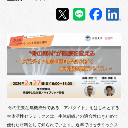
新規登録
イベント
プログラム
インタビュー・コラム
ニュース・掲示板
LINK-Jを知る
特別会員
骨の主要な無機成分である「アパタイト」をはじめとする
生体活性セラミックスは、生体組織との適合性にきわめて
施設・アクセス
優れた材料として知られています。近年ではセラミックス