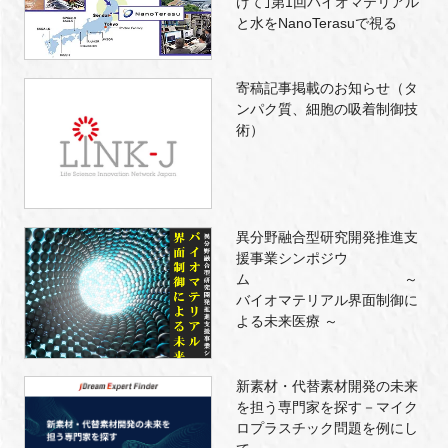
けて｣第1回バイオマテリアル
と水をNanoTerasuで視る
寄稿記事掲載のお知らせ（タ
ンパク質、細胞の吸着制御技
術）
異分野融合型研究開発推進支
援事業シンポジウ
ム ～
バイオマテリアル界面制御に
よる未来医療 ～
新素材・代替素材開発の未来
を担う専門家を探す－マイク
ロプラスチック問題を例にし