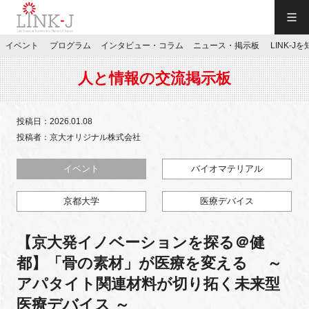
一般社団法人LINK-J／LINK-J
イベント
プログラム
インタビュー・コラム
ニュース・掲示板
LINK-J
JP
／
EN
人と情報の交流掲示板
投稿日：2026.01.08
投稿者：京大オリジナル株式会社
特別会員専用メニュー
イベント
バイオマテリアル
京都大学
医療デバイス
施設ご予約
【京大発イノベーションを探る＠健
お問い合わせ
都】「骨の素材」が医療を変える ～
アパタイト関連材料が切り拓く未来型
マイページ
医療デバイス ～