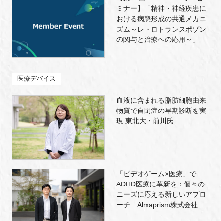
ミナー】「精神・神経疾患に
おける病態形成の共通メカニ
ズム～レトロトランスポゾン
の関与と治療への応用～」
医療デバイス
血液に含まれる脂肪細胞由来
物質で自閉症の早期診断を実
現 東北大・前川氏
「ビデオゲーム×医療」で
ADHD医療に革新を：個々の
ニーズに応える新しいアプロ
ーチ Almaprism株式会社