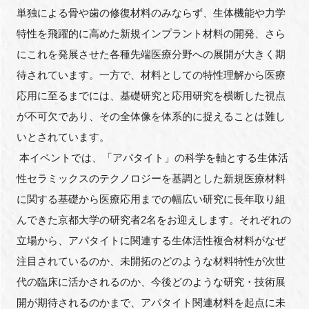
FAQ
単独による骨や歯の修復材料のみならず、生体機能や力学
特性を飛躍的に高めた新規インプラント材料の開発、さら
イベントお知らせメール登録
にこれを発展させた各種先端医療分野への展開が大きく期
待されています。一方で、材料としての特性理解から医療
応用に至るまでには、基礎研究と応用研究を横断した視点
が不可欠であり、その全体像を体系的に捉えることは難し
いとされています。
本イベントでは、「アパタイト」の科学を軸とする生体活
性セラミックスのテクノロジーを基調とした新規医療材料
に関する基礎から医療応用までの幅広い研究に長年取り組
んできた京都大学の研究者2名をお迎えします。それぞれの
立場から、アパタイトに関連する生体活性複合材料がなぜ
注目されているのか、未開拓のどのような材料特性が次世
代の臨床に活かされるのか、今後どのような研究・技術展
開が期待されるのかまで、アパタイト関連材料を起点に未