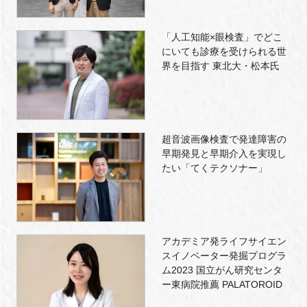
「人工知能×眼検査」でどこ
にいても診療を受けられる世
界を目指す 東北大・松本氏
超音波画像検査で発達障害の
早期発見と早期介入を実現し
たい「てくテクソナー」
アカデミア発ライフサイエン
スイノベーター発掘プログラ
ム2023 国立がん研究センタ
ー東病院推薦 PALATOROID