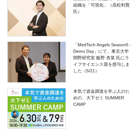
組織を「可視化」（高松利寛
氏）
「MedTech Angels Season5 -
Demo Day」にて、東京大学
関野研究室 飯野 杏菜 氏にラ
イフサイエンス賞を授与しま
した（5/21）
本気で資金調達を学ぶ人のた
めの、大下ゼミ SUMMER
CAMP