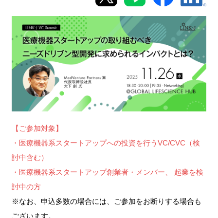
新規登録
イベント
プログラム
インタビュー・コラム
ニュース・掲示板
【ご参加対象】
・医療機器系スタートアップへの投資を行うVC/CVC（検
LINK-Jを知る
討中含む）
・医療機器系スタートアップ創業者・メンバー、 起業を検
特別会員
討中の方
施設・アクセス
※なお、申込多数の場合には、ご参加をお断りする場合も
ございます。