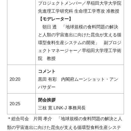
プロジェクトメンバー／早稲田大学大学院
先進理工学研究科 生命理工学専攻 准教授
【モデレーター】
朝日 透 「地球規模の食料問題の解決
と人類の宇宙進出に向けた昆虫が支える循
環型食料生産システムの開発」 副プロジ
ェクトマネージャー／早稲田大学理工学術
院 教授
コメント
20:20
黒田 有彩 内閣府ムーンショット・アン
バサダー
閉会挨拶
20:25
三枝 寛 LINK-J 事務局長
＊総合司会 片岡 孝介 「地球規模の食料問題の解決と人
類の宇宙進出に向けた昆虫が支える循環型食料生産システ