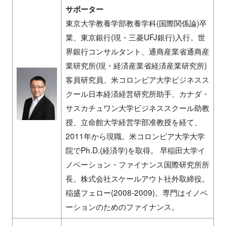
サポーター
東京大学教養学部教養学科
(
国際関係論
)
卒
業、東京銀行
(
現・三菱
UFJ
銀行
)
入行。世
界銀行コンサルタント、通商産業省通商産
業研究所
(
現・経済産業省経済産業研究所
)
客員研究員、米コロンビア大学ビジネスス
クール日本経済経営研究所助手、カナダ・
サスカチュワン大学ビジネススクール助教
授、立命館大学経営学部准教授を経て、
2011
年から現職。米コロンビア大学大学
院で
Ph.D.(
経済学
)
を取得。 早稲田大学イ
ノベーション・ファイナンス国際研究所所
長。株式会社スケールアウト社外取締役。
稲盛フェロー
(2008-2009)
。専門はイノベ
ーションのためのファイナンス。