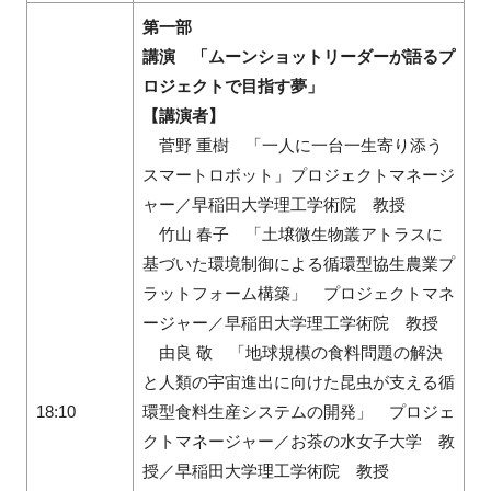
第一部
講演 「ムーンショットリーダーが語るプ
ロジェクトで目指す夢」
【講演者】
菅野 重樹 「一人に一台一生寄り添う
スマートロボット」プロジェクトマネージ
ャー／早稲田大学理工学術院 教授
竹山 春子 「土壌微生物叢アトラスに
基づいた環境制御による循環型協生農業プ
ラットフォーム構築」 プロジェクトマネ
ージャー／早稲田大学理工学術院 教授
由良 敬 「地球規模の食料問題の解決
と人類の宇宙進出に向けた昆虫が支える循
18:10
環型食料生産システムの開発」 プロジェ
クトマネージャー／お茶の水女子大学 教
授／早稲田大学理工学術院 教授