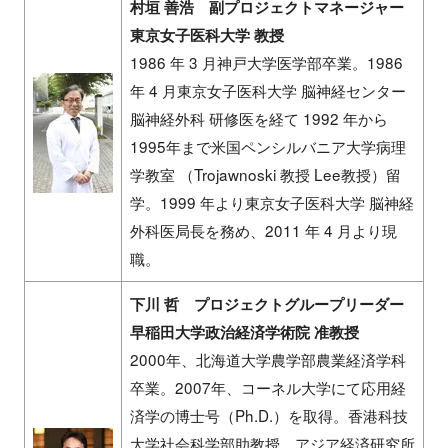
村垣 善浩 副プロジェクトマネージャー
東京女子医科大学 教授
1986 年 3 月神戸大学医学部卒業。1986
年 4 月東京女子医科大学 脳神経センター
脳神経外科 研修医を経て 1992 年から
1995年まで米国ペンシルバニア大学病理
学教室 （Trojawnoski 教授 Lee教授）留
学。1999 年より東京女子医科大学 脳神経
外科医局長を務め、2011 年 4 月より現
職。
下川 哲 プロジェクトグループリーダー
早稲田大学政治経済学術院 准教授
2000年、北海道大学農学部農業経済学科
卒業。2007年、コーネル大学にて応用経
済学の博士号（Ph.D.）を取得。香港科技
大学社会科学部助教授、アジア経済研究所