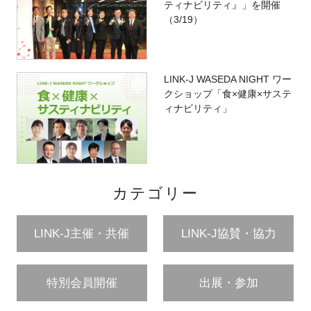
ティナビリティ』」を開催
（3/19）
LINK-J WASEDA NIGHT ワー
クショップ「食×健康×サステ
ィナビリティ」
カテゴリー
LINK-J主催・共催
LINK-J協賛・協力
特別会員開催
出展・参加