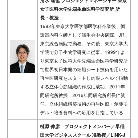
清水 達也 プロジェクトマネージャー 東京
女子医科大学先端生命医科学研究所 所
長・教授
1992年東京大学医学部医学科卒業後、循
環器内科医師として済生会中央病院、JR
東京総合病院で勤務。その後、東京大学大
学院で分子生物学研究に従事。1999年よ
り東京女子医科大学先端生命医科学研究所
で世界初日本発の細胞シート技術を用いた
再生医研究をスタートし肉眼レベルで拍動
する立体心筋組織の作成に成功。2011年
同研究所教授、2016年同研究所所長に就
任。立体組織構築技術の再生医療・創薬モ
デル・培養食料への応用を目指している
樋原 伸彦 プロジェクトメンバー／早稲
田大学ビジネススクール 准教授／LINK-J