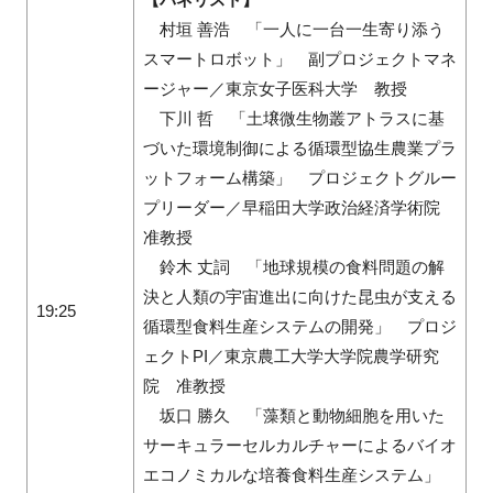
村垣 善浩 「一人に一台一生寄り添う
スマートロボット」 副プロジェクトマネ
ージャー／東京女子医科大学 教授
下川 哲 「土壌微生物叢アトラスに基
づいた環境制御による循環型協生農業プラ
ットフォーム構築」 プロジェクトグルー
プリーダー／早稲田大学政治経済学術院
准教授
鈴木 丈詞 「地球規模の食料問題の解
決と人類の宇宙進出に向けた昆虫が支える
19:25
循環型食料生産システムの開発」 プロジ
ェクトPI／東京農工大学大学院農学研究
院 准教授
坂口 勝久 「藻類と動物細胞を用いた
サーキュラーセルカルチャーによるバイオ
エコノミカルな培養食料生産システム」