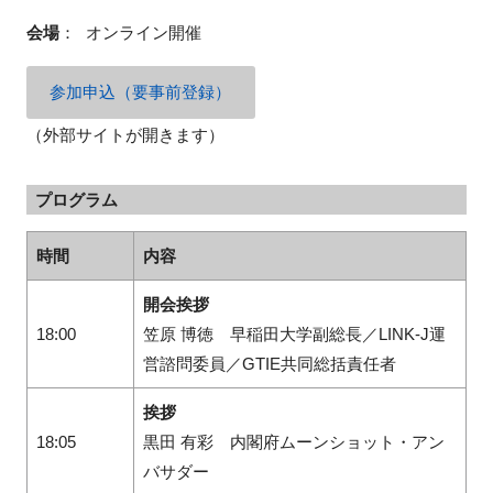
会場
：
オンライン開催
参加申込（要事前登録）
（外部サイトが開きます）
プログラム
時間
内容
開会挨拶
18:00
笠原 博徳 早稲田大学副総長／LINK-J運
営諮問委員／GTIE共同総括責任者
挨拶
18:05
黒田 有彩 内閣府ムーンショット・アン
バサダー