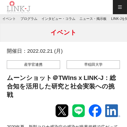
一般社団法人LINK-J／LINK-J
イベント
プログラム
インタビュー・コラム
ニュース・掲示板
LINK-J
JP
／
EN
イベント
開催日：2022.02.21 (月)
産学官連携
早稲田大学
特別会員専用メニュー
ムーンショット＠TWIns x LINK-J：総
施設ご予約
合知を活用した研究と社会実装への挑
戦
お問い合わせ
マイページ
2020年夏、新型コロナ感染症の感染が世界規模で広がって