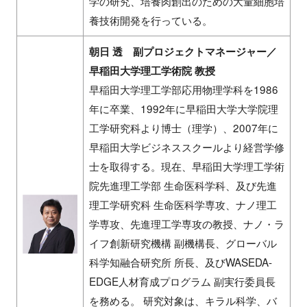
学の研究、培養肉創出のための大量細胞培
養技術開発を行っている。
朝日 透 副プロジェクトマネージャー／
早稲田大学理工学術院 教授
早稲⽥⼤学理⼯学部応⽤物理学科を1986
年に卒業、1992年に早稲⽥⼤学⼤学院理
⼯学研究科より博⼠（理学）、2007年に
早稲⽥⼤学ビジネススクールより経営学修
⼠を取得する。現在、早稲⽥⼤学理⼯学術
院先進理⼯学部 ⽣命医科学科、及び先進
理⼯学研究科 ⽣命医科学専攻、ナノ理⼯
学専攻、先進理⼯学専攻の教授、ナノ・ラ
イフ創新研究機構 副機構⻑、グローバル
科学知融合研究所 所⻑、及びWASEDA-
EDGE人材育成プログラム 副実行委員長
を務める。 研究対象は、キラル科学、バ