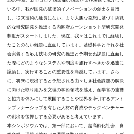
いる中、我が国発の破壊的イノベーションの創出を目指
新規登録
し、従来技術の延長にない、より大胆な発想に基づく挑戦
的な研究開発を推進する内閣府ムーンショット型研究開発
イベント
制度がスタートしました。現在、我々はこれまでに経験し
プログラム
たことのない難題に直面しています。基礎科学とそれを社
会実装する応用技術の研究の推進と予期せぬ課題に直面し
インタビュー・コラム
た際にどのようなシステムや制度を施行すべきかを迅速に
議論し、実行することの重要性を痛感しています。さら
ニュース・掲示板
に、将来に現出すると予想される由々しき社会課題の解決
に向けた取り組みを文理の学術領域を越え、産学官の連携
LINK-Jを知る
と協力を弾みにして展開することや世界を牽引するアント
特別会員
レプレナーシップを有した人材の育成やテックベンチャー
の創出を後押しする必要があると考えています。
施設・アクセス
本シンポジウムでは、第一部において、超高齢化社会、食