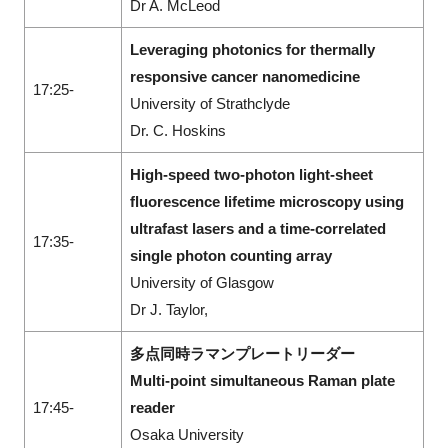
Dr A. McLeod
Leveraging photonics for thermally
responsive cancer nanomedicine
17:25-
University of Strathclyde
Dr. C. Hoskins
High-speed two-photon light-sheet
fluorescence lifetime microscopy using
ultrafast lasers and a time-correlated
17:35-
single photon counting array
University of Glasgow
Dr J. Taylor,
多点同時ラマンプレートリーダー
Multi-point simultaneous Raman plate
17:45-
reader
Osaka University