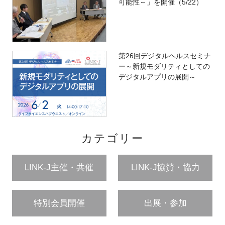
可能性～」を開催（5/22）
第26回デジタルヘルスセミナ
ー～新規モダリティとしての
デジタルアプリの展開～
カテゴリー
LINK-J主催・共催
LINK-J協賛・協力
特別会員開催
出展・参加