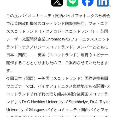
新規登録
この度, バイオコミュニティ関西バイオフォトニクス分科会
では英国政府機関スコットランド国際開発庁、フォトニク
イベント
ススコットランド（テクノロジースコットランド）、英国
プログラム
レーザー光源開発企業Chromacity社(フォトニクススコット
ランド（テクノロジースコットランド）メンバーとともに
インタビュー・コラム
日本（関西）― 英国（スコットランド）連携ウエビナー
開催することとなりましたので、ご案内させていただきま
ニュース・掲示板
す。
今回日本（関西）―英国（スコットランド）国際連携初回
LINK-Jを知る
ウエビナーでは、バイオフォトニクス集積地である関西×ス
特別会員
コットランドそれぞれの取り組みの紹介後英国スコットラ
ンドよりDr C.Hoskins University of Strathhclye, Dr J. Taylor
施設・アクセス
University of Glasgow, バイオコミュニティ関西バイオフォ