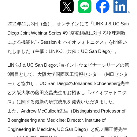
新規登録
2021年12月3日（金）、オンラインにて「LINK-J & UC San
イベント
Diego Joint Webinar Series #9 "培養組織に対する物理刺激
による機能化" - Session 4: バイオフォトニクス」を開催い
プログラム
たしました（主催：LINK-J、共催：UC San Diego）。
インタビュー・コラム
LINK-J & UC San Diegoジョイントウェビナーシリーズの第
9回目として、大阪大学国際医工情報センター（MEIセンタ
ニュース・掲示板
ー）と協力し、UC San DiegoのJohannes Schoeneberg先生
LINK-Jを知る
と大阪大学の藤田克昌先生をお招きし「バイオフォトニク
ス」に関する最新の研究成果を発表いただきました。
特別会員
また、Andrew McCulloch先生（Distinguished Professor of
Bioengineering and Medicine; Director, Institute of
施設・アクセス
Engineering in Medicine, UC San Diego）と紀ノ岡正博先生