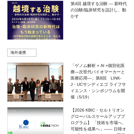
第4回 越境する治験 — 新時代
の治験/臨床研究を設計し、動
かす
海外連携
「ゲノム解析 × AI ×個別化医
療―次世代バイオマーカーと
医療応用―」第8回 LINK-
J・UCサンディエゴ ライフサ
イエンス・シンポジウムを開
催（5/19）
【2026 KBIC・セルトリオン
グローバルスケールアッププ
ログラム】 「技術を市場へ、
可能性を成果へ」―― 日韓オ