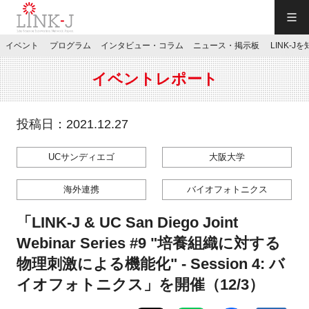
一般社団法人LINK-J／LINK-J
イベント
プログラム
インタビュー・コラム
ニュース・掲示板
LINK-J
JP
／
EN
イベントレポート
投稿日：2021.12.27
UCサンディエゴ
大阪大学
特別会員専用メニュー
海外連携
バイオフォトニクス
施設ご予約
「LINK-J & UC San Diego Joint
Webinar Series #9 "培養組織に対する
お問い合わせ
物理刺激による機能化" - Session 4: バ
イオフォトニクス」を開催（12/3）
マイページ