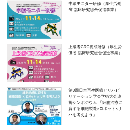
中級モニター研修（厚生労働
省 臨床研究総合促進事業）
上級者CRC養成研修（厚生労
働省 臨床研究総合促進事業）
第8回日本再生医療とリハビ
リテーション学会学術大会連
携シンポジウム 「細胞治療に
資する細胞製造×ロボット×リ
ハを考えよう」