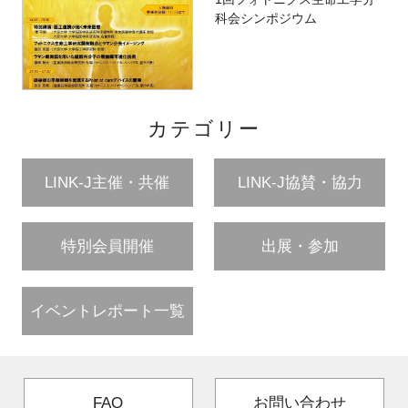
科会シンポジウム
カテゴリー
LINK-J主催・共催
LINK-J協賛・協力
特別会員開催
出展・参加
イベントレポート一覧
FAQ
お問い合わせ