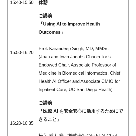
15:40-15:50
休憩
ご講演
「Using AI to Improve Health
Outcomes」
Prof. Karandeep Singh, MD, MMSc
15:50-16:20
(Joan and Irwin Jacobs Chancellor’s
Endowed Chair, Associate Professor of
Medicine in Biomedical Informatics, Chief
Health AI Officer and Associate CMIO for
Inpatient Care, UC San Diego Health)
ご講演
「医療 AI を安全安心に活用するためにで
きること」
16:20-16:35
松葉 威人 様（株式会社Citadel AI Chief