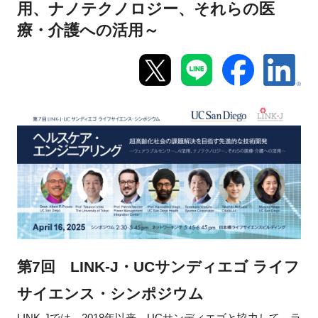
用、ナノテクノロジー、それらの医
新規登録
療・介護への活用～
イベント
プログラム
インタビュー・コラム
ニュース・掲示板
LINK-Jを知る
特別会員
第7回 LINK-J・UCサンディエゴ ライフ
施設・アクセス
サイエンス・シンポジウム
LINK-Jでは、2018年以来、UCサンディエゴと協力して、ラ