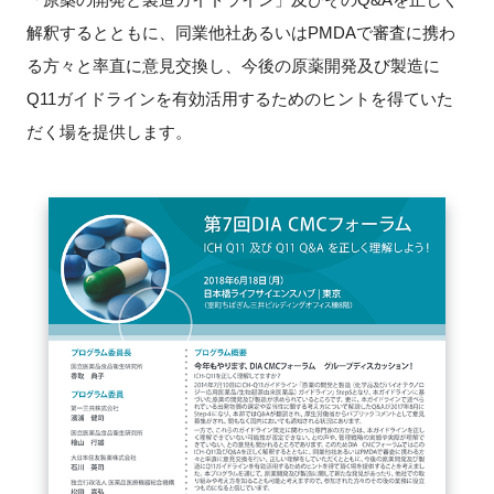
解釈するとともに、同業他社あるいはPMDAで審査に携わ
新規登録
る方々と率直に意見交換し、今後の原薬開発及び製造に
Q11ガイドラインを有効活用するためのヒントを得ていた
イベント
だく場を提供します。
プログラム
インタビュー・コラム
ニュース・掲示板
LINK-Jを知る
特別会員
施設・アクセス