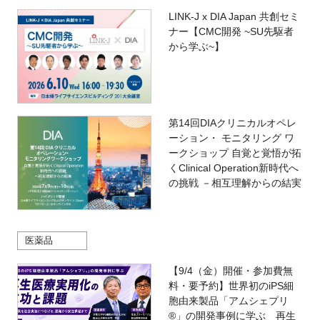
LINK-J x DIA Japan 共創セミ
ナー【CMC開発 ~SU先駆者
から学ぶ~】
第14回DIAクリニカルオペレ
ーション・ モニタリング ワ
ークショップ 自覚と覚悟が拓
くClinical Operation新時代へ
の挑戦 －相互理解からの結実
医薬品
【9/4（金）開催・参加費無
料・要予約】世界初のiPS細
胞由来製品「アムシェプリ
®」の開発事例に学ぶ 再生