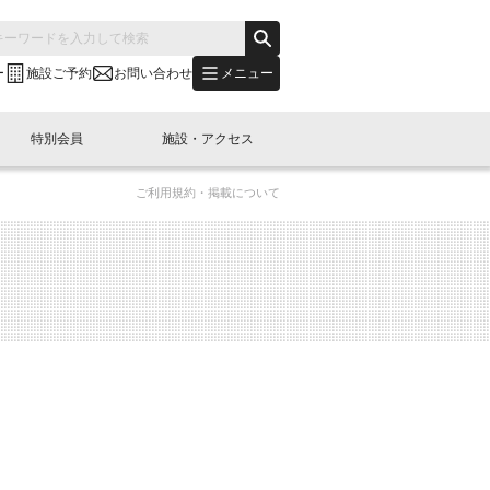
メニュー
ー
施設ご予約
お問い合わせ
特別会員
施設・アクセス
ご利用規約・掲載について
's "LINK-BioBAY TOKYO"？
s LINK-J WEST
申し込み
ご予約
(News Letter)
特別会員開催
ニュース・事業紹介
内容
橋コラム
出展・参加
イベント
B日本橋エリアについて