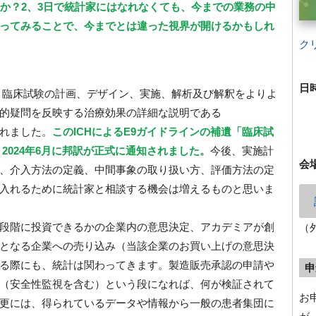
んか？2、3日で統計家にはなれなくても、今までの業務の中
ってみることで、今までとは違った視界が開けるかもしれ
ク
日
1)では、臨床試験の計画、デザイン、実施、解析及び解釈をよりよ
的疑問を反映する治療効果の詳細な説明である
されました。
このICHによるE9ガイドラインの補遺「臨床試
が、2024年6月に邦訳が正式に通知されました。
今後、実施計
会
、介入方法の定義、中間事象の取り扱い方、評価方法の定
を取り入れるために統計家と相談する機会は増えるものと思いま
段階に投資できるかの企業内の意思決定、アカデミアが創
（
となる企業への売り込み（当該企業のお買い上げの意思決
る際にも、統計は関わってきます。製造販売承認の申請や
申
（安全性監視を含む）という段になれば、何が検証されて
お
更には、得られているデータや情報から一般の患者集団に