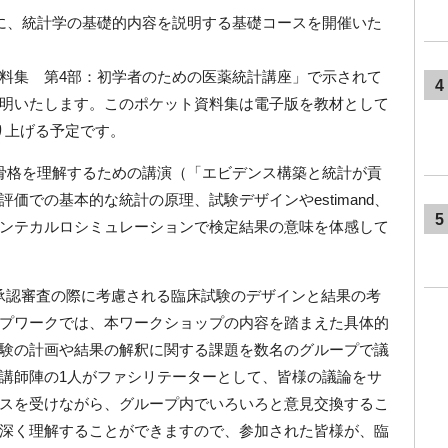
に、統計学の基礎的内容を説明する基礎コースを開催いた
料集 第4部：初学者のための医薬統計講座」で示されて
4
明いたします。このポケット資料集は電子版を教材として
り上げる予定です。
骨格を理解するための講演（「エビデンス構築と統計が貢
価での基本的な統計の原理、試験デザインやestimand、
5
ンテカルロシミュレーションで検定結果の意味を体感して
の承認審査の際に考慮される臨床試験のデザインと結果の考
プワークでは、本ワークショップの内容を踏まえた具体的
験の計画や結果の解釈に関する課題を数名のグループで議
講師陣の1人がファシリテーターとして、皆様の議論をサ
スを受けながら、グループ内でいろいろと意見交換するこ
深く理解することができますので、参加された皆様が、臨