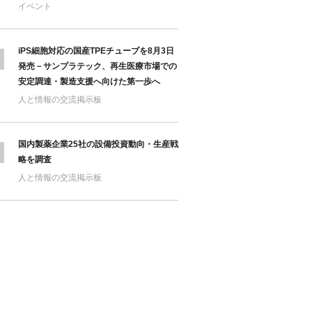
イベント
iPS細胞対応の国産TPEチューブを8月3日
発売－サンプラテック、再生医療市場での
安定調達・製造支援へ向けた第一歩へ
人と情報の交流掲示板
国内製薬企業25社の設備投資動向・生産戦
略を調査
人と情報の交流掲示板