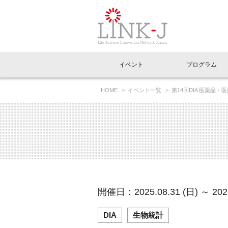
一般社団法人LI
イベント
プログラム
FAQ
イベントお知らせメール登録
HOME
イベント一覧
第14回DIA 医薬品
イベント一覧
インタビュー・コラム一覧
ニュース一覧
Out of Box相談室
理事長挨拶
特別会員一覧
ラウンジ・会議室
LINK-J主催・共催
スペシャルインタビュー
トピック
特別
プレ
国内外連携
専用メニューはこちら
アクセス
LINK-J協賛・協力
連載コラム
メディア情報
出展
海外
組織概要
過去イベント
事務局だより
アクセラレーション
マイ
イベ
開催日：2025.08.31 (日) ～ 2025
協賛・協力
施設
DIA
生物統計