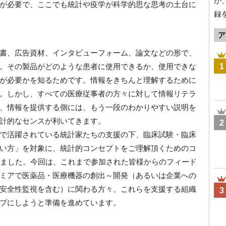
が
が必要で、ここでも統計や疫学が科学的思な思考の土台に
録
ア
書、広告資材、インタビューフォーム、論文などの形で、
。その製品がどのような患者に使用できるか、使用できな
1
が必要かを知るためです。情報をきちんと理解するために
。しかし、すべての医療従事者の方々に対して情報リテラ
、情報を提供する側には、もう一段のわかりやすい説明を
計的なセンスが利いてきます。
2
で活躍されている統計家たちの支援の下、臨床試験・臨床
い方」を対象に、統計的コンセプトをご理解頂くためのコ
きました。今回は、これまで参加された皆様からのフィード
ミアで医薬品・医療機器の創出～開発（あるいは企業への
安全性監視を含む）に関わる方々、これらを支援する組織
3
プにしようと準備を進めています。