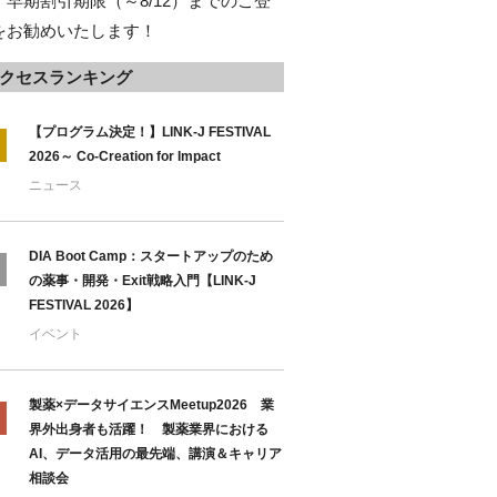
、早期割引期限（～8/12）までのご登
をお勧めいたします！
クセスランキング
【プログラム決定！】LINK-J FESTIVAL
2026～ Co-Creation for Impact
ニュース
DIA Boot Camp：スタートアップのため
の薬事・開発・Exit戦略入門【LINK-J
FESTIVAL 2026】
イベント
製薬×データサイエンスMeetup2026 業
界外出身者も活躍！ 製薬業界における
AI、データ活用の最先端、講演＆キャリア
相談会