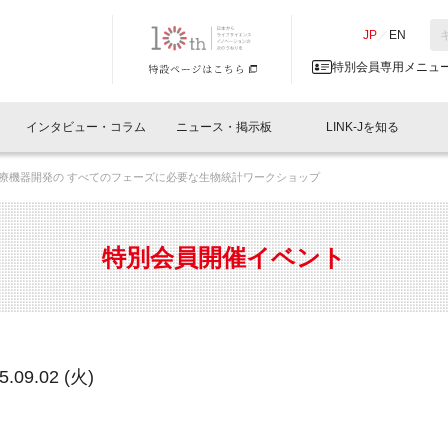
NK-J／LINK-J
JP
／
EN
特別会員専用メニュ
インタビュー・コラム
ニュース・掲示板
LINK-Jを知る
・医療機器開発の すべてのフェーズに必要な生物統計ワークショップ
イベントレポート一覧
人と情報の交流掲示板一覧
What's "UNIKORN"？
Why in Nihonbashi
特別会員について
オフィス・ラボ
What
What’
入会
施設
会員開催
スリリース
ベンチャーインタビュー
LINK-J主催・共催
会員プレスリリース
会報誌 
サポーター紹介
事業
特別会員開催イベント
閉じる
・参加
関連
サポーターコラム
LINK-J協賛・協力
募集
日本
パンフレット
GT
ページ
ント告知
.09.02 (火)