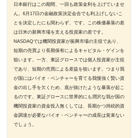
日本銀行はこの期間、一回も政策金利を上げていませ
ん。6月17日の金融政策決定会合でも利上げしないこ
とを決定したにも関わらず、です。この株価暴落の差
閉じる
は日米の新興市場を支える投資家の差です。
NASDAQでは機関投資家が振興市場の主役であり、
短期の売買より長期保有によるキャピタル・ゲインを
狙います。一方、東証グロースでは個人投資家が主役
であり、短期の売買による差益を狙います。つまり我
が国にはバイオ・ベンチャーを育てる我慢強く賢い資
金の出し手を欠くため、底が抜けたような暴落が起こ
るのです。東証グロースに世界的にも潤沢な我が国の
機関投資家の資金投入無くしては、長期かつ持続的資
金調達が必要なバイオ・ベンチャーの成長は覚束ない
でしょう。