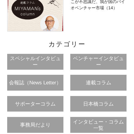
こが不思議だ、我が国のバイ
オベンチャー市場（14）
カテゴリー
スペシャルインタビュ
ベンチャーインタビュ
ー
ー
会報誌（News Letter）
連載コラム
サポーターコラム
日本橋コラム
インタビュー・コラム
事務局だより
一覧