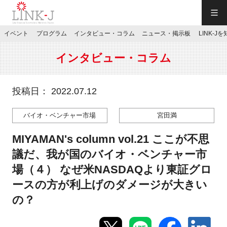
一般社団法人LINK-J／LINK-J
イベント
プログラム
インタビュー・コラム
ニュース・掲示板
LINK-J
JP
／
EN
インタビュー・コラム
投稿日： 2022.07.12
バイオ・ベンチャー市場
宮田満
特別会員専用メニュー
MIYAMAN's column vol.21 ここが不思
施設ご予約
議だ、我が国のバイオ・ベンチャー市
場（４） なぜ米NASDAQより東証グロ
お問い合わせ
ースの方が利上げのダメージが大きい
の？
マイページ