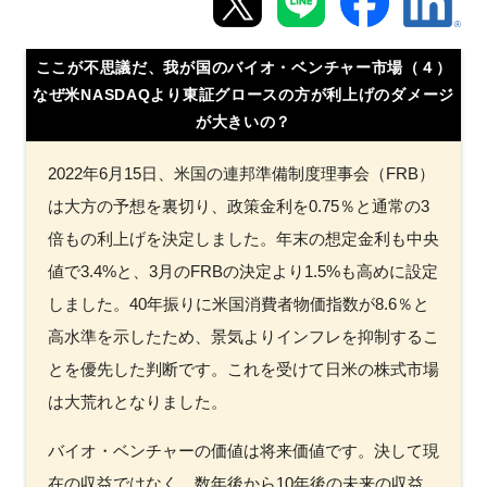
新規登録
ここが不思議だ、我が国のバイオ・ベンチャー市場（４）
なぜ米NASDAQより東証グロースの方が利上げのダメージ
イベント
が大きいの？
プログラム
2022年6月15日、米国の連邦準備制度理事会（FRB）
は大方の予想を裏切り、政策金利を0.75％と通常の3
インタビュー・コラム
倍もの利上げを決定しました。年末の想定金利も中央
ニュース・掲示板
値で3.4%と、3月のFRBの決定より1.5%も高めに設定
しました。40年振りに米国消費者物価指数が8.6％と
LINK-Jを知る
高水準を示したため、景気よりインフレを抑制するこ
とを優先した判断です。これを受けて日米の株式市場
特別会員
は大荒れとなりました。
施設・アクセス
バイオ・ベンチャーの価値は将来価値です。決して現
在の収益ではなく、数年後から10年後の未来の収益