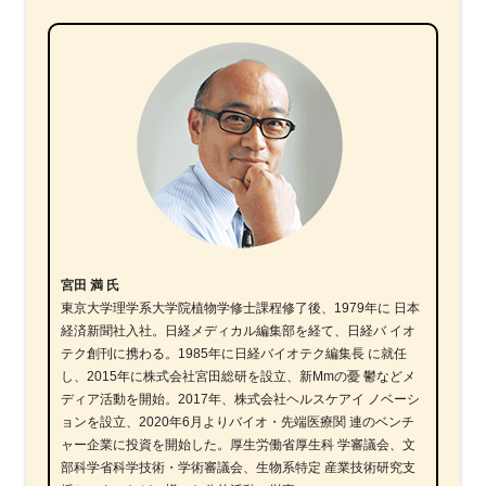
宮田 満 氏
東京大学理学系大学院植物学修士課程修了後、1979年に 日本
経済新聞社入社。日経メディカル編集部を経て、日経バ イオ
テク創刊に携わる。1985年に日経バイオテク編集長 に就任
し、2015年に株式会社宮田総研を設立、新Mmの憂 鬱などメ
ディア活動を開始。2017年、株式会社ヘルスケアイ ノベーシ
ョンを設立、2020年6月よりバイオ・先端医療関 連のベンチ
ャー企業に投資を開始した。厚生労働省厚生科 学審議会、文
部科学省科学技術・学術審議会、生物系特定 産業技術研究支