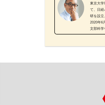
東京大学
て、日経
研を設立
2020
文部科学