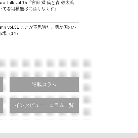
nture Talk vol.15『宮田 満 氏と森 敬太氏
いてを縦横無尽に語り尽くす』
column vol.31 ここが不思議だ、我が国のバ
市場（14）
連載コラム
インタビュー・コラム一覧