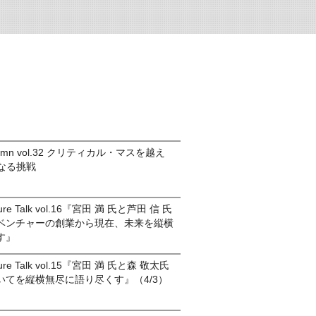
olumn vol.32 クリティカル・マスを越え
次なる挑戦
nture Talk vol.16『宮田 満 氏と芦田 信 氏
ベンチャーの創業から現在、未来を縦横
す』
nture Talk vol.15『宮田 満 氏と森 敬太氏
いてを縦横無尽に語り尽くす』（4/3）