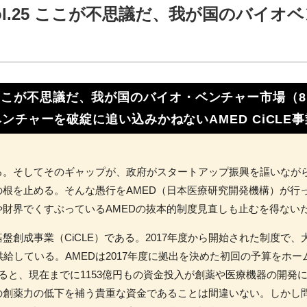
mn vol.25 ここが不思議だ、我が国のバイオ
ここが不思議だ、我が国のバイオ・ベンチャー市場（8
ベンチャーを破綻に追い込みかねないAMED CiCLE事
。そしてそのギャップが、政府がスタートアップ振興を謳いなが
根を止める。そんな愚行をAMED（日本医療研究開発機構）が行
財界でくすぶっているAMEDの抜本的制度見直しも止むを得ない
創成事業（CiCLE）である。2017年度から開始された制度で
供給している。AMEDは2017年度に拠出を決めた初回の予算をホ
ると、現在までに1153億円もの資金投入が創薬や医療機器の開発
の創薬力の低下を補う貴重な資金であることは間違いない。しかし