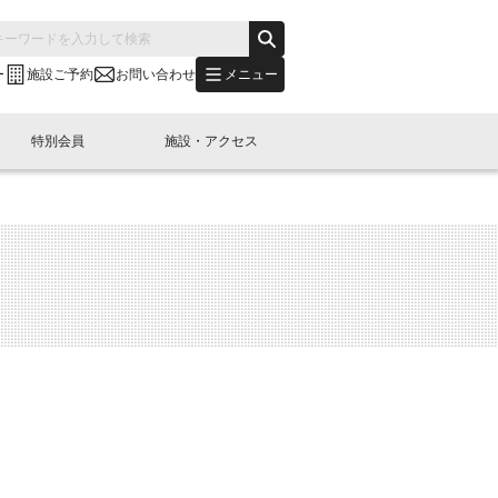
メニュー
ー
施設ご予約
お問い合わせ
特別会員
施設・アクセス
's "LINK-BioBAY TOKYO"？
s LINK-J WEST
申し込み
ご予約
(News Letter)
特別会員開催
ニュース・事業紹介
内容
橋コラム
出展・参加
イベント
B日本橋エリアについて