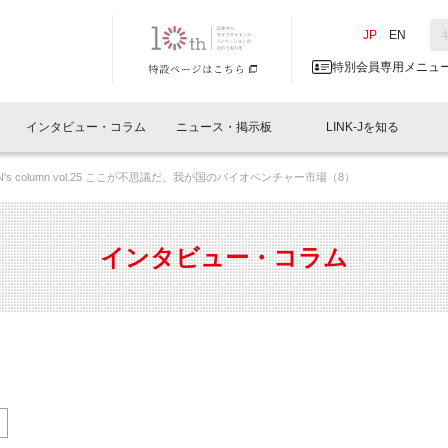
NK-J／LINK-J
JP
／
EN
特別会員専用メニュ
インタビュー・コラム
ニュース・掲示板
LINK-Jを知る
AN's column vol.25 ここが不思議だ、我が国のバイオベンチャー市場（8）
イベントレポート一覧
人と情報の交流掲示板一覧
What's "UNIKORN"？
Why in Nihonbashi
特別会員について
オフィス・ラボ
What
What’
入会
施設
会員開催
スリリース
ベンチャーインタビュー
LINK-J主催・共催
会員プレスリリース
会報誌 
サポーター紹介
事業
インタビュー・コラム
閉じる
・参加
関連
サポーターコラム
LINK-J協賛・協力
募集
日本
パンフレット
GT
ページ
ント告知