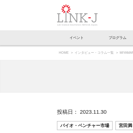
一般社団法人LI
イベント
プログラム
FAQ
イベントお知らせメール登録
HOME
インタビュー・コラム一覧
MIYAM
イベント一覧
インタビュー・コラム一覧
ニュース一覧
Out of Box相談室
理事長挨拶
特別会員一覧
ラウンジ・会議室
LINK-J主催・共催
スペシャルインタビュー
トピック
特別
プレ
国内外連携
専用メニューはこちら
アクセス
LINK-J協賛・協力
連載コラム
メディア情報
出展
海外
組織概要
過去イベント
事務局だより
アクセラレーション
マイ
イベ
投稿日： 2023.11.30
協賛・協力
施設
バイオ・ベンチャー市場
宮田満