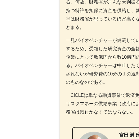
る。何故、財務省がこんな大判振
持つ特許を担保に資金を供給し、新
率は財務省が思っているほど高くな
どまる。
一見バイオベンチャーが健闘してい
するため、受領した研究資金の全
企業にとって数億円から数10億円
る。バイオベンチャーは中止したく
されないが研究費の10分の１の返
のものなのである。
CiCLEは単なる融資事業で返済
リスクマネーの供給事業（政府に
務省は気付かなくてはならない。
宮田 満 