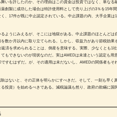
る舞いを許したのか、その理由はこの資金は投資ではなく、単なる
薬創製に成功した場合は特許使用料として売り上げの3％を15年
く、17件が既に中止認定されている。中止課題の内、大手企業は1
るようにみえるが、そこには地獄がある。中止課題のほとんどは自
額を数か月以内に取り立てられる。しかし、収益力があり節税効果
の返済を求められることは、倒産を意味する。実際、少なくとも1
てもできないのが現状なのだ。実はAMEDは未達という認定も用
却ですむはずだ。が、その適用は未だないし、AMEDの関係者もそ
免除はないと、その正体を明らかにすべきだ。そして、一刻も早く
よる投資）を始めるべきである。減税論議も然り、政府の欺瞞に国
氏