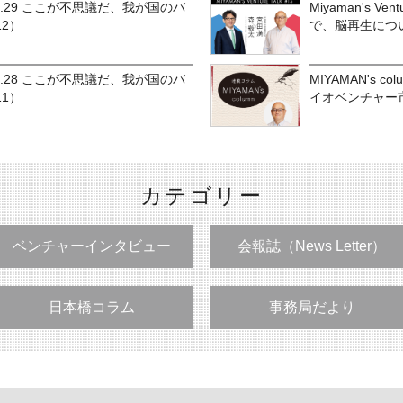
n vol.29 ここが不思議だ、我が国のバ
Miyaman's Ve
2）
で、脳再生につ
n vol.28 ここが不思議だ、我が国のバ
MIYAMAN's 
1）
イオベンチャー
カテゴリー
ベンチャーインタビュー
会報誌（News Letter）
日本橋コラム
事務局だより