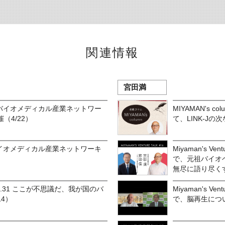
関連情報
宮田満
本 バイオメディカル産業ネットワー
MIYAMAN's c
（4/22）
て、LINK-Jの
 バイオメディカル産業ネットワーキ
Miyaman's Ve
で、元祖バイオ
無尽に語り尽く
n vol.31 ここが不思議だ、我が国のバ
Miyaman's Ve
4）
で、脳再生につ