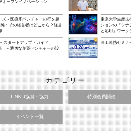
韓オープンイノベーション
リーズ～医療系ベンチャーの壁を超
東京大学生産技
事業計画編：その経営者はどこから？経営
ションの『シナ
線
と応用」ワーク
ー スタートアップ・ガイド」
医工連携セミナ
実際 ～適切な創薬ベンチャーの設
カテゴリー
LINK-J協賛・協力
特別会員開催
イベント一覧