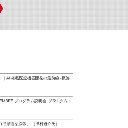
｜AI 搭載医療機器開発の最前線 -概論
o-EMBEE プログラム説明会（8/21 夕方・
）
力で尿道を拡張」 （津村遼介氏）