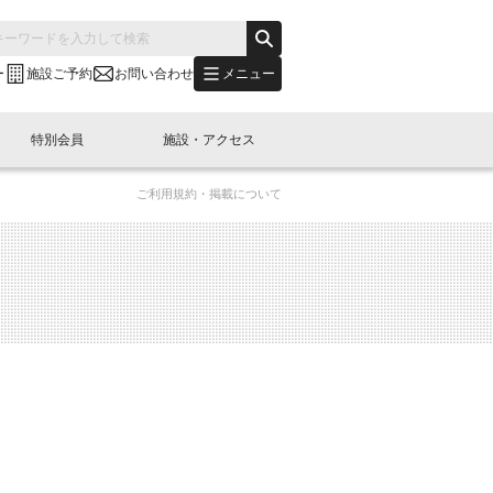
メニュー
ー
施設ご予約
お問い合わせ
特別会員
施設・アクセス
ご利用規約・掲載について
's "LINK-BioBAY TOKYO"？
s LINK-J WEST
申し込み
ご予約
(News Letter)
特別会員開催
ニュース・事業紹介
内容
橋コラム
出展・参加
イベント
B日本橋エリアについて