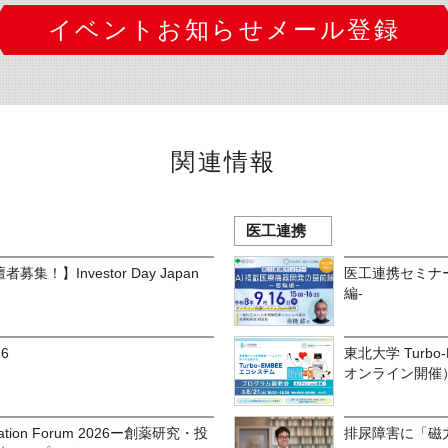
イベントお知らせメール登録
関連情報
医工連携
/登壇者募集！】Investor Day Japan
医工連携セミナー
編-
6
東北大学 Turb
オンライン開催
novation Forum 2026ー創薬研究・投
排尿障害に「磁