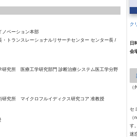
ク
イノベーション本部
長・トランスレーショナルリサーチセンター センター長 /
日
会
工学研究所 医療工学研究部門 診断治療システム医工学分野
（
術研究所 マイクロフルイディクス研究コア 准教授
セ
（n
授
す
迷