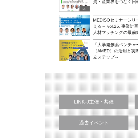
資・産業界をつなぐ日
PR
MEDISOセミナーシ
える～ vol.25. 
人材マッチングの最前
「大学発創薬ベンチャ
（AMED）の活用と
立ステップ～
LINK-J主催・共催
過去イベント