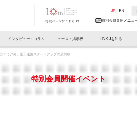
NK-J／LINK-J
JP
／
EN
特別会員専用メニュ
インタビュー・コラム
ニュース・掲示板
LINK-Jを知る
カデミア発、医工連携スタートアップの最前線
イベントレポート一覧
人と情報の交流掲示板一覧
What's "UNIKORN"？
Why in Nihonbashi
特別会員について
オフィス・ラボ
What
What’
入会
施設
会員開催
スリリース
ベンチャーインタビュー
LINK-J主催・共催
会員プレスリリース
会報誌 
サポーター紹介
事業
特別会員開催イベント
閉じる
・参加
関連
サポーターコラム
LINK-J協賛・協力
募集
日本
パンフレット
GT
ページ
ント告知