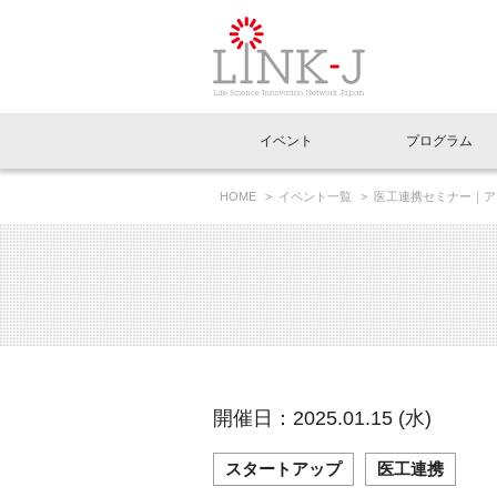
一般社団法人LI
イベント
プログラム
FAQ
イベントお知らせメール登録
HOME
イベント一覧
医工連携セミナー｜ア
イベント一覧
インタビュー・コラム一覧
ニュース一覧
Out of Box相談室
理事長挨拶
特別会員一覧
ラウンジ・会議室
LINK-J主催・共催
スペシャルインタビュー
トピック
特別
プレ
国内外連携
専用メニューはこちら
アクセス
LINK-J協賛・協力
連載コラム
メディア情報
出展
海外
組織概要
過去イベント
事務局だより
アクセラレーション
マイ
イベ
開催日：2025.01.15 (水)
協賛・協力
施設
スタートアップ
医工連携