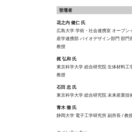
登壇者
花之内 健仁 氏
広島大学 学術・社会連携室 オープン
産学連携部 バイオデザイン部門 部門
教授
梶 弘和 氏
東京科学大学 総合研究院 生体材料
教授
石田 忠 氏
東京科学大学 総合研究院 未来産業技
青木 徹 氏
静岡大学 電子工学研究所 副所長 / 教