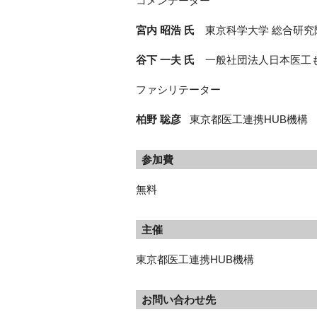
コメンテーター
宮内 昭浩 氏
東京科学大学 総合研究院
谷下 一夫 氏
一般社団法人日本医工も
ファシリテーター
柏野 聡彦
東京都医工連携HUB機構
参加費
無料
主催
東京都医工連携HUB機構
お問い合わせ先