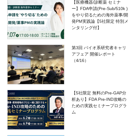
【医療機器/診断薬 セミナ
ー】FDA申請(Pre-Sub/510k )
をやり切るための海外薬事/開
発PM実践論【5社限定 特別メ
ンタリング付】
第3回 バイオ系研究者キャリ
アフェア 開催レポート
（4/16）
【5社限定 無料のPre-GAP分
析あり】FDA Pre-IND攻略の
ための実践セミナープログラ
ム