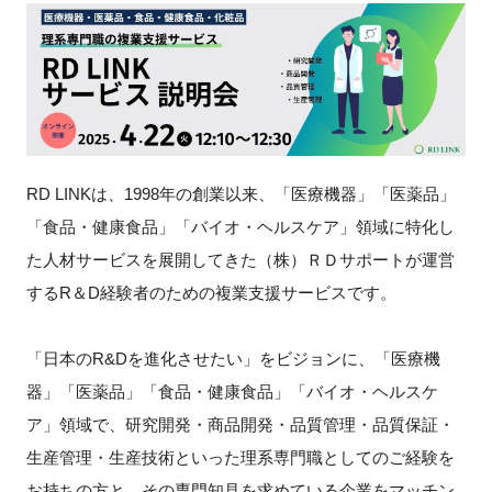
新規登録
イベント
プログラム
RD LINKは、1998年の創業以来、「医療機器」「医薬品」
インタビュー・コラム
「食品・健康食品」「バイオ・ヘルスケア」領域に特化し
た人材サービスを展開してきた（株）ＲＤサポートが運営
ニュース・掲示板
するR＆D経験者のための複業支援サービスです。
LINK-Jを知る
「日本のR&Dを進化させたい」をビジョンに、「医療機
特別会員
器」「医薬品」「食品・健康食品」「バイオ・ヘルスケ
ア」領域で、研究開発・商品開発・品質管理・品質保証・
施設・アクセス
生産管理・生産技術といった理系専門職としてのご経験を
お持ちの方と、その専門知見を求めている企業をマッチン