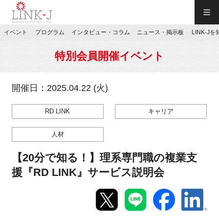
一般社団法人LINK-J／LINK-J
イベント
プログラム
インタビュー・コラム
ニュース・掲示板
LINK-J
JP
／
EN
特別会員開催イベント
開催日：2025.04.22 (火)
RD LINK
キャリア
特別会員専用メニュー
人材
施設ご予約
【20分で知る！】理系専門職の複業支
援『RD LINK』サービス説明会
お問い合わせ
マイページ