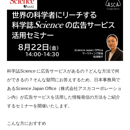
新規登録
イベント
プログラム
インタビュー・コラム
科学誌
Science
に広告サービスがあるの？どんな方法で何
ニュース・掲示板
ができるの？そんな疑問にお答えするため、日本事務局で
LINK-Jを知る
ある
Science
Japan Office（株式会社アスカコーポレーショ
ン内）が広告サービスを活用した情報発信の方法をご紹介
特別会員
するセミナーを開催いたします。
施設・アクセス
こんな方におすすめ