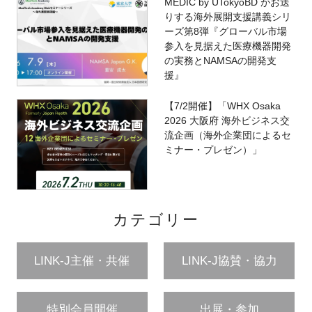
MEDIC by UTokyoBD がお送
りする海外展開支援講義シリ
ーズ第8弾『グローバル市場
参入を見据えた医療機器開発
の実務とNAMSAの開発支
援』
【7/2開催】「WHX Osaka
2026 大阪府 海外ビジネス交
流企画（海外企業団によるセ
ミナー・プレゼン）」
カテゴリー
LINK-J主催・共催
LINK-J協賛・協力
特別会員開催
出展・参加