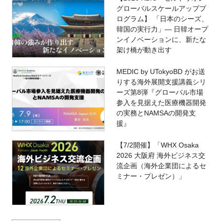
グローバルスケールアッププ
ログラム】 「日本のシーズ、
韓国の実行力」― 日韓オープ
ンイノベーションに、新たな
架け橋が動き出す
MEDIC by UTokyoBD がお送
りする海外展開支援講義シリ
ーズ第8弾『グローバル市場
参入を見据えた医療機器開発
の実務とNAMSAの開発支
援』
【7/2開催】「WHX Osaka
2026 大阪府 海外ビジネス交
流企画（海外企業団によるセ
ミナー・プレゼン）」