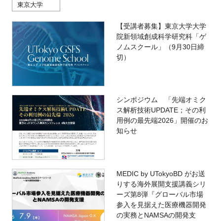
東京大学
【受講者募集】東京大学大学
院新領域創成科学研究科「ゲ
ノムスクール」（9月30日締
切）
シンポジウム 「先端オミク
ス解析技術UPDATE；その利
用例の最先端2026」開催のお
知らせ
MEDIC by UTokyoBD がお送
りする海外展開支援講義シリ
ーズ第8弾『グローバル市場
参入を見据えた医療機器開発
の実務とNAMSAの開発支