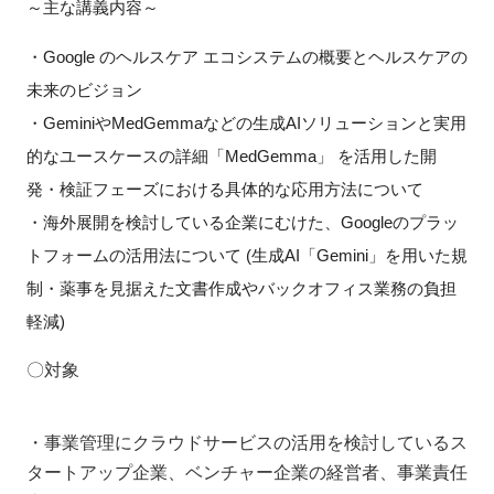
～主な講義内容～
FAQ
・Google のヘルスケア エコシステムの概要とヘルスケアの
イベントお知らせメール登録
未来のビジョン
・GeminiやMedGemmaなどの生成AIソリューションと実用
的なユースケースの詳細「MedGemma」 を活用した開
発・検証フェーズにおける具体的な応用方法について
・海外展開を検討している企業にむけた、Googleのプラッ
トフォームの活用法について (生成AI「Gemini」を用いた規
制・薬事を見据えた文書作成やバックオフィス業務の負担
軽減)
〇対象
・事業管理にクラウドサービスの活用を検討しているス
タートアップ企業、ベンチャー企業の経営者、事業責任