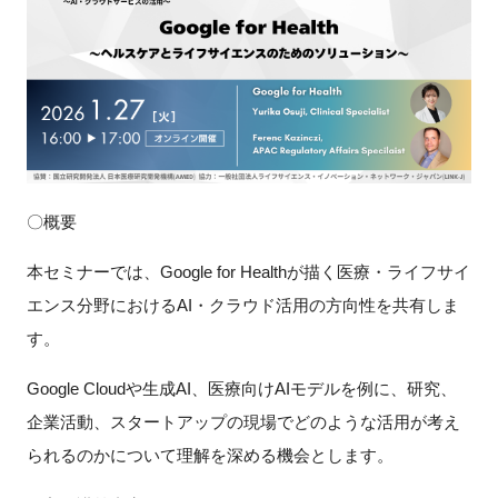
新規登録
イベント
プログラム
インタビュー・コラム
〇概要
本セミナーでは、Google for Healthが描く医療・ライフサイ
ニュース・掲示板
エンス分野におけるAI・クラウド活用の方向性を共有しま
LINK-Jを知る
す。
Google Cloudや生成AI、医療向けAIモデルを例に、研究、
特別会員
企業活動、スタートアップの現場でどのような活用が考え
施設・アクセス
られるのかについて理解を深める機会とします。