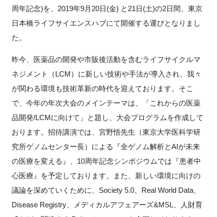
周年記念)を、2019年9月20日(金) と21日(土)の2日間、東京
新規登録
日本橋ライフサイエンスハブにて開催する運びとなりまし
た。
イベント
昨今、医薬品の開発や市販後活動を含むライフサイクルマ
プログラム
ネジメント（LCM）に新しい技術や手法が導入され、我々
が関わる環境も技術革新の時代を迎えております。そこ
インタビュー・コラム
で、今年の年次大会のメインテーマは、「これからの医薬
品開発/LCMに向けて」と題し、大会プログラムを作成して
ニュース・掲示板
おります。招待講演では、宮野悟先生（東京大学医科学研
LINK-Jを知る
究所ゲノムセンター長）による『全ゲノム解析とAIが未来
の医療を変える』、10周年記念シンポジウムでは『患者中
特別会員
心医療』を予定しております。また、新しい環境に向けの
議論を深めていくために、Society 5.0、Real World Data、
施設・アクセス
Disease Registry、メディカルアフェアーズ&MSL、人財育