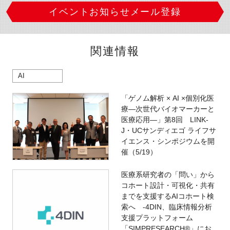
イベントお知らせメール登録
関連情報
AI
「ゲノム解析 × AI ×個別化医
療―次世代バイオマーカーと
医療応用―」第8回 LINK-
J・UCサンディエゴ ライフサ
イエンス・シンポジウムを開
催（5/19）
医療系研究者の「問い」から
コホート設計・可視化・共有
までを支援するAIコホート検
索へ -4DIN、臨床情報分析
支援プラットフォーム
「SIMPRESEARCH®」にお