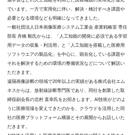
でいます。一方で実用化に伴い、解決・検討すべき課題や
新規登録
必要となる環境なども明確になってきました。
一般社団法人日本画像医療システム工業会 産業戦略室 専任
イベント
部長 舟橋 毅氏からは、「人工知能の開発に必須である学習
プログラム
用データの収集・利活用」と「人工知能を搭載した医療用
ソフトウエアの製品化」を中心に、顕在化している課題や
インタビュー・コラム
それを解決するための環境の整備状況などについて解説い
ただきます。
ニュース・掲示板
遠隔画像診断の領域で20年以上の実績がある株式会社エム
ネスからは、放射線診断専門医であり、同社を創業した取
LINK-Jを知る
締役副会長の北村 直幸氏をお招きします。AI技術がどのよ
特別会員
うに医療現場を変えてきたのかを、クラウドを活用した同
社の医療プラットフォーム構築とその展開からお話しいた
施設・アクセス
だきます。