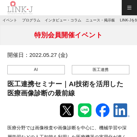
一般社団法人LINK-J／LINK-J
イベント
プログラム
インタビュー・コラム
ニュース・掲示板
LINK-J
JP
／
EN
特別会員開催イベント
開催日：2022.05.27 (金)
AI
医工連携
特別会員専用メニュー
医工連携セミナー｜AI技術を活用した
施設ご予約
医療画像診断の最前線
お問い合わせ
医療分野では画像検査や画像診断を中心に、機械学習や深
マイページ
層学習などの人工知能を利用した医療機器の実用化が進ん