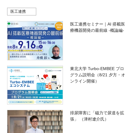
医工連携
医工連携セミナー｜AI 搭載医
療機器開発の最前線 -概論編-
東北大学 Turbo-EMBEE プロ
グラム説明会（8/21 夕方・オ
ンライン開催）
排尿障害に「磁力で尿道を拡
張」 （津村遼介氏）