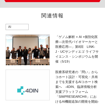
関連情報
AI
「ゲノム解析 × AI ×個別化医
療―次世代バイオマーカーと
医療応用―」第8回 LINK-
J・UCサンディエゴ ライフサ
イエンス・シンポジウムを開
催（5/19）
医療系研究者の「問い」から
コホート設計・可視化・共有
までを支援するAIコホート検
索へ -4DIN、臨床情報分析
支援プラットフォーム
「SIMPRESEARCH®」にお
けるAI機能追加の開発を開始-